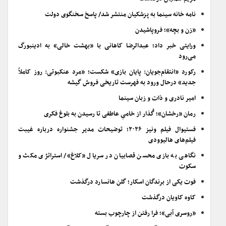
نامه خانه سینما به پزشکیان منتشر شد/ پاسخ سخنگوی دولت
«زن و بچه»؛ فروپاشیدن
ورایتی خبر داد؛ عبدالرضا کاهانی با «بهشت خالی» به ادینبورگ
می‌رود
رکورد «انتقام‌جویان: پایان بازی» شکست؛ «مرد عنکبوتی: روز کاملاً
جدید» درحال ورود به فهرست تاریخی فروش گیشه
امیر نادری و ذات و زبان سینما
رمان «رخشان»؛ گُذار از خامیِ عاطفی تا رسیدن به بلوغ فکری
فستیوال فیلم ونیز ۲۰۲۶؛ توضیحات مدیر جشنواره درباره غیبت
فیلم‌های هالیوودی
نگاهی به بازی محسن قصابیان در سریال «کلاغ»/ استراتژی مکث و
سکوت
فوت یکی از برندگان اسکار؛ گلن هانسارد درگذشت
کاوه کاویان درگذشت
«روسری آبی»؛ فرا رفتن از چارچوب بسته