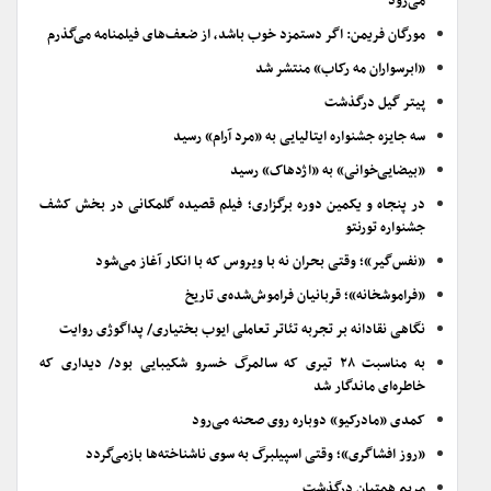
می‌رود
مورگان فریمن: اگر دستمزد خوب باشد، از ضعف‌های فیلمنامه می‌گذرم
«ابرسواران مه رکاب» منتشر شد
پیتر گیل درگذشت
سه جایزه جشنواره ایتالیایی به «مرد آرام» رسید
«بیضایی‌خوانی» به «اژدهاک» رسید
در پنجاه و یکمین دوره برگزاری؛ فیلم قصیده گلمکانی در بخش کشف
جشنواره تورنتو
«نفس‌گیر»؛ وقتی بحران نه با ویروس که با انکار آغاز می‌شود
«فراموشخانه»؛ قربانیان فراموش‌شده‌ی تاریخ
نگاهی نقادانه بر تجربه تئاتر تعاملی ایوب بختیاری/ پداگوژی روایت
به مناسبت ۲۸ تیری که سالمرگ خسرو شکیبایی بود/ دیداری که
خاطره‌ای ماندگار شد
کمدی «مادرکیو» دوباره روی صحنه می‌رود
«روز افشاگری»؛ وقتی اسپیلبرگ به سوی ناشناخته‌ها بازمی‌گردد
مریم همتیان درگذشت