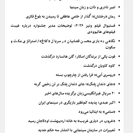
امیر نادری و ذات و زبان سینما
رمان «رخشان»؛ گُذار از خامیِ عاطفی تا رسیدن به بلوغ فکری
فستیوال فیلم ونیز ۲۰۲۶؛ توضیحات مدیر جشنواره درباره غیبت
فیلم‌های هالیوودی
نگاهی به بازی محسن قصابیان در سریال «کلاغ»/ استراتژی مکث و
سکوت
فوت یکی از برندگان اسکار؛ گلن هانسارد درگذشت
کاوه کاویان درگذشت
«روسری آبی»؛ فرا رفتن از چارچوب بسته
«جای دندان پلنگ»؛ جای دندان پلنگ بر تن زخمی گربه
۲۰ سریال غیرانگلیسی‌زبان برگزیده سال‌های اخیر
اکبر عبدی؛ پدیده کم‌نظیر بازیگری در سینمای ایران
«سامی» به ایتالیا می‌رود
«غروب در دیاری غریب» به خانه اردیبهشت اودلاجان رسید
تغییرات در سازمان سینمایی با انتشار سه حکم جدید