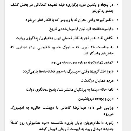
در پنجاه و یکمین دوره برگزاری؛ فیلم قصیده گلمکانی در بخش کشف
جشنواره تورنتو
«نفس‌گیر»؛ وقتی بحران نه با ویروس که با انکار آغاز می‌شود
«فراموشخانه»؛ قربانیان فراموش‌شده‌ی تاریخ
نگاهی نقادانه بر تجربه تئاتر تعاملی ایوب بختیاری/ پداگوژی روایت
به مناسبت ۲۸ تیری که سالمرگ خسرو شکیبایی بود/ دیداری که
خاطره‌ای ماندگار شد
کمدی «مادرکیو» دوباره روی صحنه می‌رود
«روز افشاگری»؛ وقتی اسپیلبرگ به سوی ناشناخته‌ها بازمی‌گردد
مریم همتیان درگذشت
نامه خانه سینما به پزشکیان منتشر شد/ پاسخ سخنگوی دولت
«زن و بچه»؛ فروپاشیدن
ورایتی خبر داد؛ عبدالرضا کاهانی با «بهشت خالی» به ادینبورگ
می‌رود
رکورد «انتقام‌جویان: پایان بازی» شکست؛ «مرد عنکبوتی: روز کاملاً
جدید» درحال ورود به فهرست تاریخی فروش گیشه