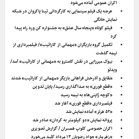
اکران عمومی آماده می‌شود
عرضه یک فیلم سینمایی به کارگردانی تینا پاکروان در شبکه
نمایش خانگی
فیلم کوتاه «پنجاه سال عشق» به جشنواره کن ورد راه پیدا
کرد
تکمیل گروه بازیگران «مهمانی از کارائیب»/ فیلمبرداری از
نیمه گذشت
بیوک میرزایی در نقش کاسترو به «مهمانی از کارائیب» آمد/
ویدئو
شقایق و آذرخش فراهانی بازیگر «مهمانی از کارائیب» شدند
«قطع فوری» به صداگذاری رسید/ پایان تدوین
«کوچه ژاپنی‌ها» به نیمه رسید
فیلمبرداری «قطع فوری» آغاز شد
«۵۲ هرتز» آماده نمایش شد
پروانه نمایش «دو کیلومتر به کردان» صادر شد
اکران خصوصی کلوپ همسران / گزارش تصویری
«زهرمار» جواد رضویان ۱۳ مرداد کلید می‌خورد