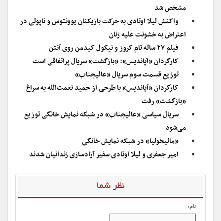
مشخص شد
واکنش لیلا اوتادی به حرکت بازیکنان یوونتوس و ناپولی در
اعتراض به خشونت علیه زنان
فیلم ۲۷ ساله تام کروز و نیکول کیدمن روی آنتن
کارگردان «آپاندیس»: «بازگشت» سریال پراتفاقی است
توزیع قسمت سوم سریال «عالیجناب»
کارگردان «آپاندیس» با طرحی از حمید‌ نعمت‌الله به سراغ
«بازگشت» رفت
سریال سیاسی «عالیجناب» در شبکه نمایش خانگی توزیع
می‌شود
«مالیخولیا» در شبکه نمایش خانگی
امیر جعفری و لیلا اوتادی سفیر آزادسازی زندانیان شدند
نظر شما
نام: