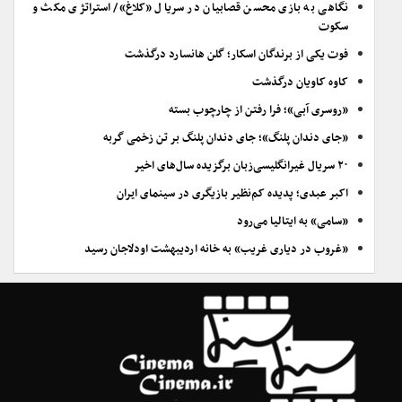
نگاهی به بازی محسن قصابیان در سریال «کلاغ»/ استراتژی مکث و
سکوت
فوت یکی از برندگان اسکار؛ گلن هانسارد درگذشت
کاوه کاویان درگذشت
«روسری آبی»؛ فرا رفتن از چارچوب بسته
«جای دندان پلنگ»؛ جای دندان پلنگ بر تن زخمی گربه
۲۰ سریال غیرانگلیسی‌زبان برگزیده سال‌های اخیر
اکبر عبدی؛ پدیده کم‌نظیر بازیگری در سینمای ایران
«سامی» به ایتالیا می‌رود
«غروب در دیاری غریب» به خانه اردیبهشت اودلاجان رسید