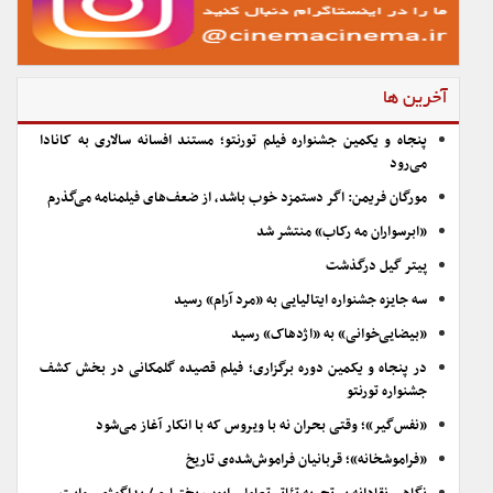
آخرین ها
پنجاه و یکمین جشنواره فیلم تورنتو؛ مستند افسانه سالاری به کانادا
می‌رود
مورگان فریمن: اگر دستمزد خوب باشد، از ضعف‌های فیلمنامه می‌گذرم
«ابرسواران مه رکاب» منتشر شد
پیتر گیل درگذشت
سه جایزه جشنواره ایتالیایی به «مرد آرام» رسید
«بیضایی‌خوانی» به «اژدهاک» رسید
در پنجاه و یکمین دوره برگزاری؛ فیلم قصیده گلمکانی در بخش کشف
جشنواره تورنتو
«نفس‌گیر»؛ وقتی بحران نه با ویروس که با انکار آغاز می‌شود
«فراموشخانه»؛ قربانیان فراموش‌شده‌ی تاریخ