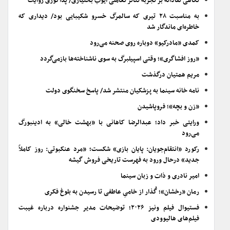
نگاهی نقادانه بر تجربه تئاتر تعاملی ایوب بختیاری/ پداگوژی روایت
به مناسبت ۲۸ تیری که سالمرگ خسرو شکیبایی بود/ دیداری که
خاطره‌ای ماندگار شد
کمدی «مادرکیو» دوباره روی صحنه می‌رود
«روز افشاگری»؛ وقتی اسپیلبرگ به سوی ناشناخته‌ها بازمی‌گردد
مریم همتیان درگذشت
نامه خانه سینما به پزشکیان منتشر شد/ پاسخ سخنگوی دولت
«زن و بچه»؛ فروپاشیدن
ورایتی خبر داد؛ عبدالرضا کاهانی با «بهشت خالی» به ادینبورگ
می‌رود
رکورد «انتقام‌جویان: پایان بازی» شکست؛ «مرد عنکبوتی: روز کاملاً
جدید» درحال ورود به فهرست تاریخی فروش گیشه
امیر نادری و ذات و زبان سینما
رمان «رخشان»؛ گُذار از خامیِ عاطفی تا رسیدن به بلوغ فکری
فستیوال فیلم ونیز ۲۰۲۶؛ توضیحات مدیر جشنواره درباره غیبت
فیلم‌های هالیوودی