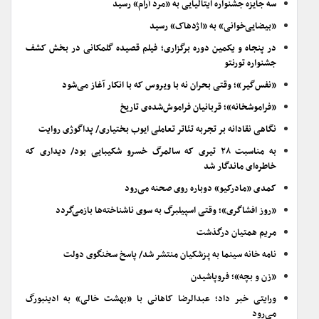
سه جایزه جشنواره ایتالیایی به «مرد آرام» رسید
«بیضایی‌خوانی» به «اژدهاک» رسید
در پنجاه و یکمین دوره برگزاری؛ فیلم قصیده گلمکانی در بخش کشف
جشنواره تورنتو
«نفس‌گیر»؛ وقتی بحران نه با ویروس که با انکار آغاز می‌شود
«فراموشخانه»؛ قربانیان فراموش‌شده‌ی تاریخ
نگاهی نقادانه بر تجربه تئاتر تعاملی ایوب بختیاری/ پداگوژی روایت
به مناسبت ۲۸ تیری که سالمرگ خسرو شکیبایی بود/ دیداری که
خاطره‌ای ماندگار شد
کمدی «مادرکیو» دوباره روی صحنه می‌رود
«روز افشاگری»؛ وقتی اسپیلبرگ به سوی ناشناخته‌ها بازمی‌گردد
مریم همتیان درگذشت
نامه خانه سینما به پزشکیان منتشر شد/ پاسخ سخنگوی دولت
«زن و بچه»؛ فروپاشیدن
ورایتی خبر داد؛ عبدالرضا کاهانی با «بهشت خالی» به ادینبورگ
می‌رود