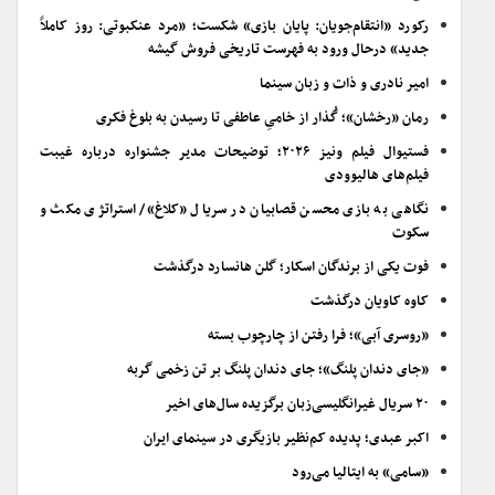
رکورد «انتقام‌جویان: پایان بازی» شکست؛ «مرد عنکبوتی: روز کاملاً
جدید» درحال ورود به فهرست تاریخی فروش گیشه
امیر نادری و ذات و زبان سینما
رمان «رخشان»؛ گُذار از خامیِ عاطفی تا رسیدن به بلوغ فکری
فستیوال فیلم ونیز ۲۰۲۶؛ توضیحات مدیر جشنواره درباره غیبت
فیلم‌های هالیوودی
نگاهی به بازی محسن قصابیان در سریال «کلاغ»/ استراتژی مکث و
سکوت
فوت یکی از برندگان اسکار؛ گلن هانسارد درگذشت
کاوه کاویان درگذشت
«روسری آبی»؛ فرا رفتن از چارچوب بسته
«جای دندان پلنگ»؛ جای دندان پلنگ بر تن زخمی گربه
۲۰ سریال غیرانگلیسی‌زبان برگزیده سال‌های اخیر
اکبر عبدی؛ پدیده کم‌نظیر بازیگری در سینمای ایران
«سامی» به ایتالیا می‌رود