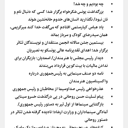
چه بودیم و چه شد!
بزرگداشت یونس شکرخواه برگزار شد؛ کسی که دنبال نام و
نان نبود/ نگذارید انسان‌های خدوم خانه‌نشین شوند
یاد عباس کیارستمی افتادم که می‌گفت خدا کند میرکریمی،
همان سیدرضای کودک و سرباز بماند
بیستمین جشن سالانه انجمن منتقدان و نویسندگان تئاتر
برگزار شد؛ اهدای تقدیرنامه عالی یونسکو به نصیریان
دیدار رئیس مجلس با هنرمندان/ اسعدیان: بازیگران برای
ندادن مالیات با بیت‌کوین قرارداد می‌بندند
نامه دو صنف سینمایی به رئیس‌جمهوری درباره
واکسیناسیون هنرمندان
عذرخواهی رئیس صداوسیما از مخاطبان و رئیس جمهوری
پیام تسلیت حسن روحانی در پی درگذشت خسرو سینایی
بازگشایی سینماها از اول تیر به دستور رئیس جمهوری/
آمادگی سینماداران و وزارت ارشاد؛ نادیده گرفته شدن تئاتر در
دستور روحانی
کنایه‌های صریح روحانی به مجریان صداوسیما: یک ماسک