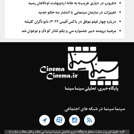
«غروب در دیاری غریب» به خانه اردیبهشت اودلاجان رسید
تغییرات در سازمان سینمایی با انتشار سه حکم جدید
درباره چهار فیلم موفق در باکس آفیس ۲۰۲۶/ نابودگران کلیشه
مرضیه برومند دبیر جشنواره سی و یکم تئاتر کودک و نوجوان شد
سینما سینما در شبکه های اجتماعی
کلیه حقوق این وب سایت متعلق به پایگاه خبری تحلیلی سینما سینما می باشد و نقل مطالب سایت با