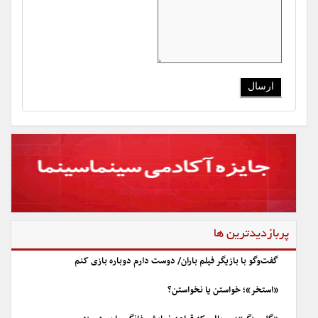
پربازدیدترین ها
گفت‌وگو با بازیگر فیلم باران/ دوست دارم دوباره بازی کنم
«استخر»؛ خواستن یا نخواستن؟