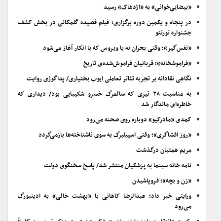
«بیضایی‌خوانی» به «اژدهاک» رسید
در پنجاه و یکمین دوره برگزاری؛ فیلم قصیده گلمکانی در بخش کشف
جشنواره تورنتو
«نفس‌گیر»؛ وقتی بحران نه با ویروس که با انکار آغاز می‌شود
«فراموشخانه»؛ قربانیان فراموش‌شده‌ی تاریخ
نگاهی نقادانه بر تجربه تئاتر تعاملی ایوب بختیاری/ پداگوژی روایت
به مناسبت ۲۸ تیری که سالمرگ خسرو شکیبایی بود/ دیداری که
خاطره‌ای ماندگار شد
کمدی «مادرکیو» دوباره روی صحنه می‌رود
«روز افشاگری»؛ وقتی اسپیلبرگ به سوی ناشناخته‌ها بازمی‌گردد
مریم همتیان درگذشت
نامه خانه سینما به پزشکیان منتشر شد/ پاسخ سخنگوی دولت
«زن و بچه»؛ فروپاشیدن
ورایتی خبر داد؛ عبدالرضا کاهانی با «بهشت خالی» به ادینبورگ
می‌رود