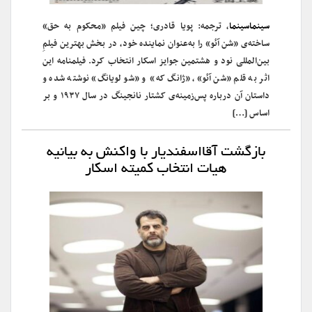
سینماسینما
، ترجمه: پویا قادری؛ چین فیلم «محکوم به حق»
ساخته‌ی «شن آئو» را به‌عنوان نماینده خود، در بخش بهترین فیلمِ
بین‌المللی نود و هشتمین جوایز اسکار انتخاب کرد. فیلمنامه این
اثر به قلم «شن آئو»، «ژانگ که» و «شو لویانگ» نوشته شده و
داستان آن درباره پس‌زمینه‌ی کشتار نانجینگ در سال ۱۹۳۷ و بر
اساس […]
بازگشت آقااسفندیار با واکنش به بیانیه
هیات انتخاب کمیته اسکار