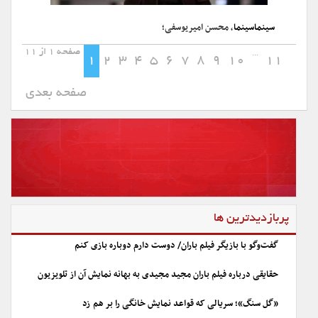
سینماسینما
، محسن امیریوسفی؛
صفحه 1 از 11
...
1
2
3
4
5
6
7
8
9
10
11
صفحه بعدی
پربازدیدترین ها
گفت‌وگو با بازیگر فیلم باران/ دوست دارم دوباره بازی کنم
حقایقی درباره فیلم باران مجید مجیدی به بهانه نمایش آن از تلویزیون
«گل سنگ»؛ سریالی که قواعد نمایش خانگی را بر هم زد