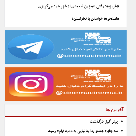
«غریزه»؛ وقتی همچون تبعیدی از شهر خود می‌گریزی
«استخر»؛ خواستن یا نخواستن؟
آخرین ها
پیتر گیل درگذشت
سه جایزه جشنواره ایتالیایی به «مرد آرام» رسید