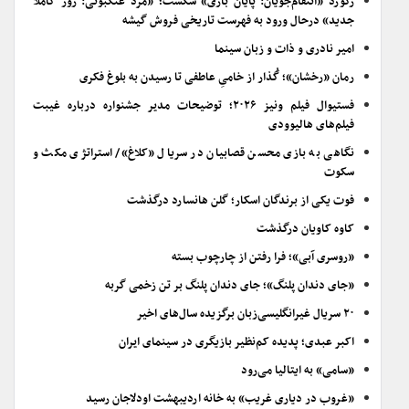
رکورد «انتقام‌جویان: پایان بازی» شکست؛ «مرد عنکبوتی: روز کاملاً
جدید» درحال ورود به فهرست تاریخی فروش گیشه
امیر نادری و ذات و زبان سینما
رمان «رخشان»؛ گُذار از خامیِ عاطفی تا رسیدن به بلوغ فکری
فستیوال فیلم ونیز ۲۰۲۶؛ توضیحات مدیر جشنواره درباره غیبت
فیلم‌های هالیوودی
نگاهی به بازی محسن قصابیان در سریال «کلاغ»/ استراتژی مکث و
سکوت
فوت یکی از برندگان اسکار؛ گلن هانسارد درگذشت
کاوه کاویان درگذشت
«روسری آبی»؛ فرا رفتن از چارچوب بسته
«جای دندان پلنگ»؛ جای دندان پلنگ بر تن زخمی گربه
۲۰ سریال غیرانگلیسی‌زبان برگزیده سال‌های اخیر
اکبر عبدی؛ پدیده کم‌نظیر بازیگری در سینمای ایران
«سامی» به ایتالیا می‌رود
«غروب در دیاری غریب» به خانه اردیبهشت اودلاجان رسید