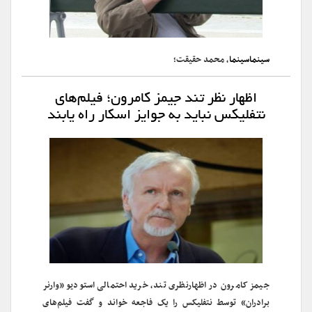
سینماسینما
، محمد حقیقت؛
اظهار نظر تند جیمز کامرون؛ فیلم‌های
نتفلیکس نباید به جوایز اسکار راه یابند
جیمز کامرون در اظهارنظری تند، خرید احتمالی استودیو «وارنر
برادران» توسط نتفلیکس را یک فاجعه خواند و گفت فیلم‌های