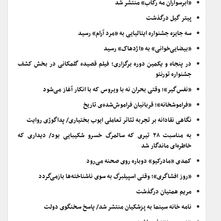
«ابرسواران مه رکاب» منتشر شد
پیتر گیل درگذشت
سه جایزه جشنواره ایتالیایی به «مرد آرام» رسید
«بیضایی‌خوانی» به «اژدهاک» رسید
در پنجاه و یکمین دوره برگزاری؛ فیلم قصیده گلمکانی در بخش کشف
جشنواره تورنتو
«نفس‌گیر»؛ وقتی بحران نه با ویروس که با انکار آغاز می‌شود
«فراموشخانه»؛ قربانیان فراموش‌شده‌ی تاریخ
نگاهی نقادانه بر تجربه تئاتر تعاملی ایوب بختیاری/ پداگوژی روایت
به مناسبت ۲۸ تیری که سالمرگ خسرو شکیبایی بود/ دیداری که
خاطره‌ای ماندگار شد
کمدی «مادرکیو» دوباره روی صحنه می‌رود
«روز افشاگری»؛ وقتی اسپیلبرگ به سوی ناشناخته‌ها بازمی‌گردد
مریم همتیان درگذشت
نامه خانه سینما به پزشکیان منتشر شد/ پاسخ سخنگوی دولت