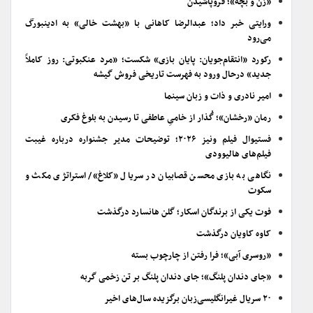
«زن و بچه»؛ فروپاشیدن
ورایتی خبر داد؛ عبدالرضا کاهانی با «بهشت خالی» به ادینبورگ
می‌رود
رکورد «انتقام‌جویان: پایان بازی» شکست؛ «مرد عنکبوتی: روز کاملاً
جدید» درحال ورود به فهرست تاریخی فروش گیشه
امیر نادری و ذات و زبان سینما
رمان «رخشان»؛ گُذار از خامیِ عاطفی تا رسیدن به بلوغ فکری
فستیوال فیلم ونیز ۲۰۲۶؛ توضیحات مدیر جشنواره درباره غیبت
فیلم‌های هالیوودی
نگاهی به بازی محسن قصابیان در سریال «کلاغ»/ استراتژی مکث و
سکوت
فوت یکی از برندگان اسکار؛ گلن هانسارد درگذشت
کاوه کاویان درگذشت
«روسری آبی»؛ فرا رفتن از چارچوب بسته
«جای دندان پلنگ»؛ جای دندان پلنگ بر تن زخمی گربه
۲۰ سریال غیرانگلیسی‌زبان برگزیده سال‌های اخیر