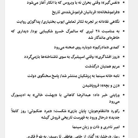
«نفس‌گیر»؛ وقتی بحران نه با ویروس که با انکار آغاز می‌شود
«فراموشخانه»؛ قربانیان فراموش‌شده‌ی تاریخ
نگاهی نقادانه بر تجربه تئاتر تعاملی ایوب بختیاری/ پداگوژی روایت
به مناسبت ۲۸ تیری که سالمرگ خسرو شکیبایی بود/ دیداری که
خاطره‌ای ماندگار شد
کمدی «مادرکیو» دوباره روی صحنه می‌رود
«روز افشاگری»؛ وقتی اسپیلبرگ به سوی ناشناخته‌ها بازمی‌گردد
مریم همتیان درگذشت
نامه خانه سینما به پزشکیان منتشر شد/ پاسخ سخنگوی دولت
«زن و بچه»؛ فروپاشیدن
ورایتی خبر داد؛ عبدالرضا کاهانی با «بهشت خالی» به ادینبورگ
می‌رود
رکورد «انتقام‌جویان: پایان بازی» شکست؛ «مرد عنکبوتی: روز کاملاً
جدید» درحال ورود به فهرست تاریخی فروش گیشه
امیر نادری و ذات و زبان سینما
رمان «رخشان»؛ گُذار از خامیِ عاطفی تا رسیدن به بلوغ فکری