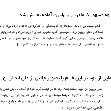
روه مشهور کره‌ای «بی‌تی‌اس» آماده نمایش شد
‏‎ ‏‎ فیلم سینمایی «بانک‌ زده‌ها» به نویسندگی و کارگردانی «جواد اردکانی» و ته
کنندگی «علی رویین‌تن» با موسیقی گروه مشهور کره‌ای «بی‌تی‌اس» و خرده روایتی 
علاقه نوجوانان ایرانی به این گروه آماده نمایش شد. به گزارش
سینماسینما
و ‏‎ به نق
مشاور رسانه‌ای بانک‌زده‌ها، با به پایان رسیدن مرحله تیتراژ و تنظیم […]
یی از پوستر این فیلم با تصویر جالبی از علی انصاریان
علی رویین تن تهیه کننده بانک زده ها در اینستاگرام خود از آماده نمایش شدن با
زده ها خبر داد. به گزارش
سینما سینما
، بر اساس اخباری که پیش از این درباره فی
بانک زده ها منتشر شده ، گروه بازیگران این فیلم را نسرین مقانلو، قاسم زارع، میرطا
مظلومی، علی انصاریان، بیژن […]