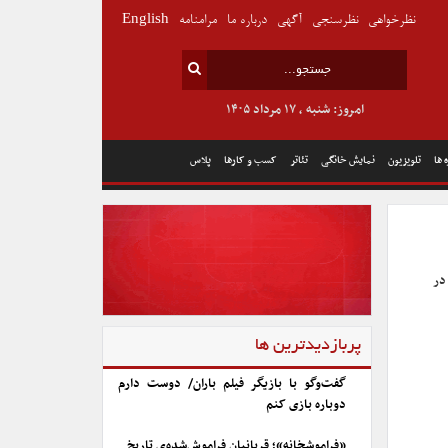
نظرخواهی
نظرسنجی
آگهی
درباره ما
مرامنامه
English
امروز: شنبه , ۱۷ مرداد ۱۴۰۵
 ها
تلویزیون
نمایش خانگی
تئاتر
کسب و کارها
پلاس
در
پربازدیدترین ها
گفت‌وگو با بازیگر فیلم باران/ دوست دارم
دوباره بازی کنم
«فراموشخانه»؛ قربانیان فراموش‌شده‌ی تاریخ