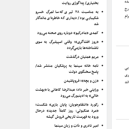
ده
بختیاری/ پداگوژی روایت
رج
به مناسبت ۲۸ تیری که سالمرگ خسرو
ام
شکیبایی بود/ دیداری که خاطره‌ای ماندگار
شد
کمدی «مادرکیو» دوباره روی صحنه می‌رود
«روز افشاگری»؛ وقتی اسپیلبرگ به سوی
ناشناخته‌ها بازمی‌گردد
مریم همتیان درگذشت
نامه خانه سینما به پزشکیان منتشر شد/
بی
پاسخ سخنگوی دولت
ری
«زن و بچه»؛ فروپاشیدن
ند
ورایتی خبر داد؛ عبدالرضا کاهانی با «بهشت
خالی» به ادینبورگ می‌رود
رکورد «انتقام‌جویان: پایان بازی» شکست؛
«مرد عنکبوتی: روز کاملاً جدید» درحال
ورود به فهرست تاریخی فروش گیشه
امیر نادری و ذات و زبان سینما