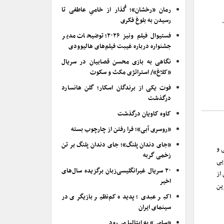
رمان «رخشان»؛ گُذار از خامیِ عاطفی تا
رسیدن به بلوغ فکری
فستیوال فیلم ونیز ۲۰۲۶؛ توضیحات مدیر
جشنواره درباره غیبت فیلم‌های هالیوودی
نگاهی به بازی محسن قصابیان در سریال
«کلاغ»/ استراتژی مکث و سکوت
فوت یکی از برندگان اسکار؛ گلن هانسارد
درگذشت
کاوه کاویان درگذشت
«روسری آبی»؛ فرا رفتن از چارچوب بسته
«جای دندان پلنگ»؛ جای دندان پلنگ بر تن
 و
زخمی گربه
یی
۲۰ سریال غیرانگلیسی‌زبان برگزیده سال‌های
از
اخیر
رین
اکبر عبدی؛ پدیده کم‌نظیر بازیگری در
سینمای ایران
«سامی» به ایتالیا می‌رود