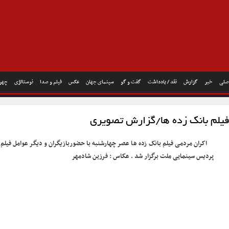
صلی
خبر
گزارش
نقد / یادداشت
گفت و گو
سینمای جهان
عکس
فیلم و صدا
نوستالژی
چهره
فیلم بانک زده ها/گزارش تصویری
اکران مردمی فیلم بانک زده ها عصر چهارشنبه با حضوربازیگران و دیگر عوامل فیلم 
پردیس سینمایی ملت برگزار شد . عکاس : فرزین شادمهر