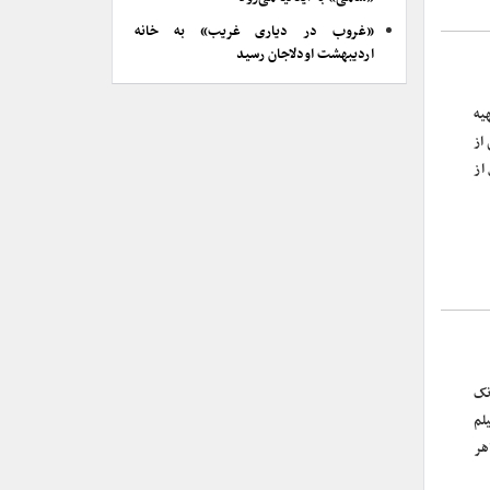
«غروب در دیاری غریب» به خانه
اردیبهشت اودلاجان رسید
یه
از
ل از
نک
لم
هر