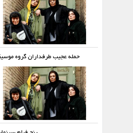
حمله عجیب طرفداران گروه موسیق
پنج فیلم سینمای