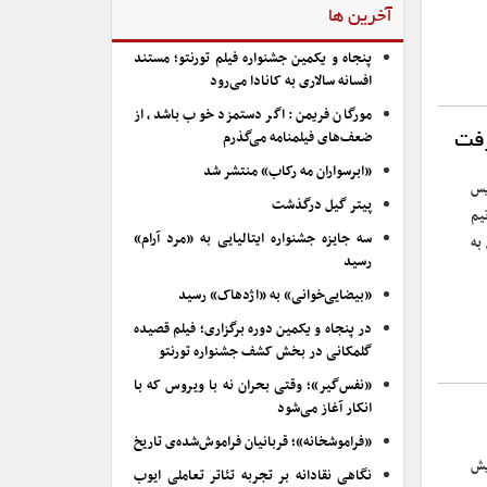
آخرین ها
پنجاه و یکمین جشنواره فیلم تورنتو؛ مستند
افسانه سالاری به کانادا می‌رود
مورگان فریمن: اگر دستمزد خوب باشد، از
ضعف‌های فیلمنامه می‌گذرم
رفت
«ابرسواران مه رکاب» منتشر شد
یس
پیتر گیل درگذشت
یم
سه جایزه جشنواره ایتالیایی به «مرد آرام»
به
رسید
«بیضایی‌خوانی» به «اژدهاک» رسید
در پنجاه و یکمین دوره برگزاری؛ فیلم قصیده
گلمکانی در بخش کشف جشنواره تورنتو
«نفس‌گیر»؛ وقتی بحران نه با ویروس که با
انکار آغاز می‌شود
«فراموشخانه»؛ قربانیان فراموش‌شده‌ی تاریخ
یش
نگاهی نقادانه بر تجربه تئاتر تعاملی ایوب