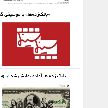
«بانک‌زده‌ها» با موسیقی گ
بانک زده ها آماده نمایش شد /رونما