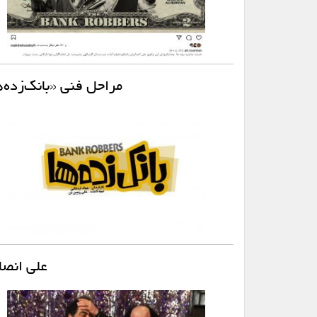
مراحل فنی «بانک‌زده‌ه
علی انصا