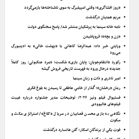
«روز افشاگری»؛ وقتی اسپیلبرگ به سوی ناشناخته‌ها بازمی‌گردد
مریم همتیان درگذشت
نامه خانه سینما به پزشکیان منتشر شد/ پاسخ سخنگوی دولت
«زن و بچه»؛ فروپاشیدن
ورایتی خبر داد؛ عبدالرضا کاهانی با «بهشت خالی» به ادینبورگ
می‌رود
رکورد «انتقام‌جویان: پایان بازی» شکست؛ «مرد عنکبوتی: روز کاملاً
جدید» درحال ورود به فهرست تاریخی فروش گیشه
امیر نادری و ذات و زبان سینما
رمان «رخشان»؛ گُذار از خامیِ عاطفی تا رسیدن به بلوغ فکری
فستیوال فیلم ونیز ۲۰۲۶؛ توضیحات مدیر جشنواره درباره غیبت
فیلم‌های هالیوودی
نگاهی به بازی محسن قصابیان در سریال «کلاغ»/ استراتژی مکث و
سکوت
فوت یکی از برندگان اسکار؛ گلن هانسارد درگذشت