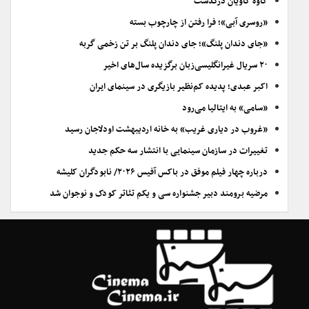
کاوه کاویان درگذشت
«روسری آبی»؛ فرا رفتن از چارچوب بسته
«جای دندان پلنگ»؛ جای دندان پلنگ بر تن زخمی گربه
۲۰ سریال غیرانگلیسی‌زبان برگزیده سال‌های اخیر
اکبر عبدی؛ پدیده کم‌نظیر بازیگری در سینمای ایران
«سامی» به ایتالیا می‌رود
«غروب در دیاری غریب» به خانه اردیبهشت اودلاجان رسید
تغییرات در سازمان سینمایی با انتشار سه حکم جدید
درباره چهار فیلم موفق در باکس آفیس ۲۰۲۶/ نابودگران کلیشه
مرضیه برومند دبیر جشنواره سی و یکم تئاتر کودک و نوجوان شد