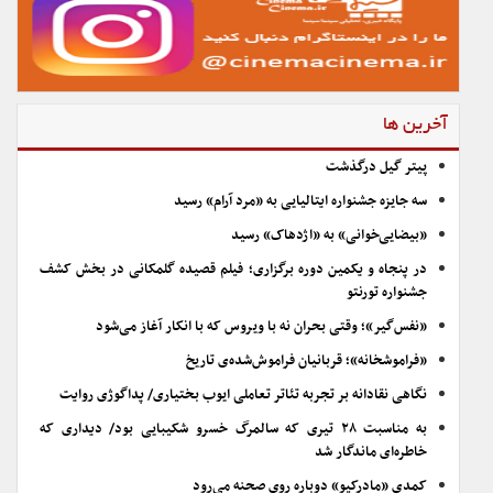
آخرین ها
پیتر گیل درگذشت
سه جایزه جشنواره ایتالیایی به «مرد آرام» رسید
«بیضایی‌خوانی» به «اژدهاک» رسید
در پنجاه و یکمین دوره برگزاری؛ فیلم قصیده گلمکانی در بخش کشف
جشنواره تورنتو
«نفس‌گیر»؛ وقتی بحران نه با ویروس که با انکار آغاز می‌شود
«فراموشخانه»؛ قربانیان فراموش‌شده‌ی تاریخ
نگاهی نقادانه بر تجربه تئاتر تعاملی ایوب بختیاری/ پداگوژی روایت
به مناسبت ۲۸ تیری که سالمرگ خسرو شکیبایی بود/ دیداری که
خاطره‌ای ماندگار شد
کمدی «مادرکیو» دوباره روی صحنه می‌رود