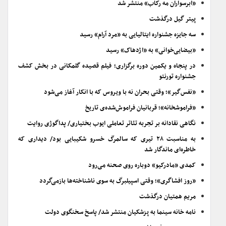
«ابرسواران مه رکاب» منتشر شد
پیتر گیل درگذشت
سه جایزه جشنواره ایتالیایی به «مرد آرام» رسید
«بیضایی‌خوانی» به «اژدهاک» رسید
در پنجاه و یکمین دوره برگزاری؛ فیلم قصیده گلمکانی در بخش کشف
جشنواره تورنتو
«نفس‌گیر»؛ وقتی بحران نه با ویروس که با انکار آغاز می‌شود
«فراموشخانه»؛ قربانیان فراموش‌شده‌ی تاریخ
نگاهی نقادانه بر تجربه تئاتر تعاملی ایوب بختیاری/ پداگوژی روایت
به مناسبت ۲۸ تیری که سالمرگ خسرو شکیبایی بود/ دیداری که
خاطره‌ای ماندگار شد
کمدی «مادرکیو» دوباره روی صحنه می‌رود
«روز افشاگری»؛ وقتی اسپیلبرگ به سوی ناشناخته‌ها بازمی‌گردد
مریم همتیان درگذشت
نامه خانه سینما به پزشکیان منتشر شد/ پاسخ سخنگوی دولت