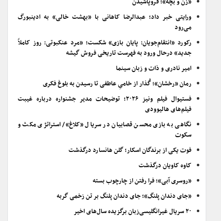
«زن و بچه»؛ فروپاشیدن
ورایتی خبر داد؛ عبدالرضا کاهانی با «بهشت خالی» به ادینبورگ
می‌رود
رکورد «انتقام‌جویان: پایان بازی» شکست؛ «مرد عنکبوتی: روز کاملاً
جدید» درحال ورود به فهرست تاریخی فروش گیشه
امیر نادری و ذات و زبان سینما
رمان «رخشان»؛ گُذار از خامیِ عاطفی تا رسیدن به بلوغ فکری
فستیوال فیلم ونیز ۲۰۲۶؛ توضیحات مدیر جشنواره درباره غیبت
فیلم‌های هالیوودی
نگاهی به بازی محسن قصابیان در سریال «کلاغ»/ استراتژی مکث و
سکوت
فوت یکی از برندگان اسکار؛ گلن هانسارد درگذشت
کاوه کاویان درگذشت
«روسری آبی»؛ فرا رفتن از چارچوب بسته
«جای دندان پلنگ»؛ جای دندان پلنگ بر تن زخمی گربه
۲۰ سریال غیرانگلیسی‌زبان برگزیده سال‌های اخیر