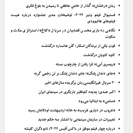
رمان «رخشان»؛ گُذار از خامیِ عاطفی تا رسیدن به بلوغ فکری
فستیوال فیلم ونیز ۲۰۲۶؛ توضیحات مدیر جشنواره درباره غیبت
فیلم‌های هالیوودی
نگاهی به بازی محسن قصابیان در سریال «کلاغ»/ استراتژی مکث و
سکوت
فوت یکی از برندگان اسکار؛ گلن هانسارد درگذشت
کاوه کاویان درگذشت
«روسری آبی»؛ فرا رفتن از چارچوب بسته
«جای دندان پلنگ»؛ جای دندان پلنگ بر تن زخمی گربه
۲۰ سریال غیرانگلیسی‌زبان برگزیده سال‌های اخیر
اکبر عبدی؛ پدیده کم‌نظیر بازیگری در سینمای ایران
«سامی» به ایتالیا می‌رود
«غروب در دیاری غریب» به خانه اردیبهشت اودلاجان رسید
تغییرات در سازمان سینمایی با انتشار سه حکم جدید
درباره چهار فیلم موفق در باکس آفیس ۲۰۲۶/ نابودگران کلیشه