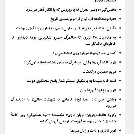
جشنواره تورنتو
«نفس‌گیر»؛ وقتی بحران نه با ویروس که با انکار آغاز می‌شود
«فراموشخانه»؛ قربانیان فراموش‌شده‌ی تاریخ
نگاهی نقادانه بر تجربه تئاتر تعاملی ایوب بختیاری/ پداگوژی روایت
به مناسبت ۲۸ تیری که سالمرگ خسرو شکیبایی بود/ دیداری که
خاطره‌ای ماندگار شد
کمدی «مادرکیو» دوباره روی صحنه می‌رود
«روز افشاگری»؛ وقتی اسپیلبرگ به سوی ناشناخته‌ها بازمی‌گردد
مریم همتیان درگذشت
نامه خانه سینما به پزشکیان منتشر شد/ پاسخ سخنگوی دولت
«زن و بچه»؛ فروپاشیدن
ورایتی خبر داد؛ عبدالرضا کاهانی با «بهشت خالی» به ادینبورگ
می‌رود
رکورد «انتقام‌جویان: پایان بازی» شکست؛ «مرد عنکبوتی: روز کاملاً
جدید» درحال ورود به فهرست تاریخی فروش گیشه
امیر نادری و ذات و زبان سینما