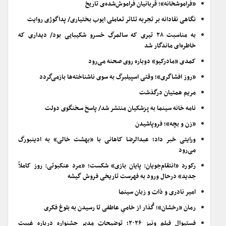
«فراموشخانه»؛ قربانیان فراموش‌شده‌ی تاریخ
نگاهی نقادانه بر تجربه تئاتر تعاملی ایوب بختیاری/ پداگوژی روایت
به مناسبت ۲۸ تیری که سالمرگ خسرو شکیبایی بود/ دیداری که
خاطره‌ای ماندگار شد
کمدی «مادرکیو» دوباره روی صحنه می‌رود
«روز افشاگری»؛ وقتی اسپیلبرگ به سوی ناشناخته‌ها بازمی‌گردد
مریم همتیان درگذشت
نامه خانه سینما به پزشکیان منتشر شد/ پاسخ سخنگوی دولت
«زن و بچه»؛ فروپاشیدن
ورایتی خبر داد؛ عبدالرضا کاهانی با «بهشت خالی» به ادینبورگ
می‌رود
رکورد «انتقام‌جویان: پایان بازی» شکست؛ «مرد عنکبوتی: روز کاملاً
جدید» درحال ورود به فهرست تاریخی فروش گیشه
امیر نادری و ذات و زبان سینما
رمان «رخشان»؛ گُذار از خامیِ عاطفی تا رسیدن به بلوغ فکری
فستیوال فیلم ونیز ۲۰۲۶؛ توضیحات مدیر جشنواره درباره غیبت