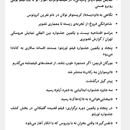
نمایش فیلم «پاتر پانچالی» در سینماتوگراف اهواز؛ تو با یک فیلم بومی
روبرو هستی
نگاهی به «اودیسه»/ کریستوفر نولان در دام نفرین کرونوس
شاعرانگیِ فروغ؛ از تجربه‌ی زیسته تا معماری تصویر
مراسم افتتاحیه بیست و یکمین جشنواره بین المللی نمایش عروسکی
تهران / گزارش تصویری
پنجاه و یکمین جشنواره فیلم تورنتو؛ مستند افسانه سالاری به کانادا
می‌رود
مورگان فریمن: اگر دستمزد خوب باشد، از ضعف‌های فیلمنامه می‌گذرم
«ابرسواران مه رکاب» منتشر شد
پیتر گیل درگذشت
سه جایزه جشنواره ایتالیایی به «مرد آرام» رسید
«بیضایی‌خوانی» به «اژدهاک» رسید
در پنجاه و یکمین دوره برگزاری؛ فیلم قصیده گلمکانی در بخش کشف
جشنواره تورنتو
«نفس‌گیر»؛ وقتی بحران نه با ویروس که با انکار آغاز می‌شود