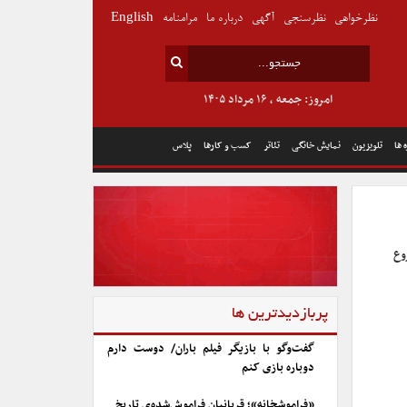
نظرخواهی
نظرسنجی
آگهی
درباره ما
مرامنامه
English
امروز: جمعه , ۱۶ مرداد ۱۴۰۵
 ها
تلویزیون
نمایش خانگی
تئاتر
کسب و کارها
پلاس
وع
پربازدیدترین ها
گفت‌وگو با بازیگر فیلم باران/ دوست دارم
دوباره بازی کنم
«فراموشخانه»؛ قربانیان فراموش‌شده‌ی تاریخ