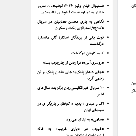
ان
فستیوال فیلم ونیز ۲۰۲۶؛ توضیحات مدیر
جشنواره درباره غیبت فیلم‌های هالیوودی
نگاهی به بازی محسن قصابیان در سریال
«کلاغ»/ استراتژی مکث و سکوت
فوت یکی از برندگان اسکار؛ گلن هانسارد
درگذشت
کاوه کاویان درگذشت
«روسری آبی»؛ فرا رفتن از چارچوب بسته
«جای دندان پلنگ»؛ جای دندان پلنگ بر تن
زخمی گربه
تعیین
۲۰ سریال غیرانگلیسی‌زبان برگزیده سال‌های
ار
اخیر
اکبر عبدی؛ پدیده کم‌نظیر بازیگری در
سینمای ایران
«سامی» به ایتالیا می‌رود
«غروب در دیاری غریب» به خانه
اردیبهشت اودلاجان رسید