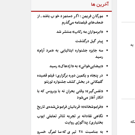
آخرین ها
مورگان فریمن: اگر دستمزد خوب باشد، از
ضعف‌های فیلمنامه می‌گذرم
«ابرسواران مه رکاب» منتشر شد
پیتر گیل درگذشت
به
سه جایزه جشنواره ایتالیایی به «مرد آرام»
رسید
«بیضایی‌خوانی» به «اژدهاک» رسید
در پنجاه و یکمین دوره برگزاری؛ فیلم قصیده
گلمکانی در بخش کشف جشنواره تورنتو
«نفس‌گیر»؛ وقتی بحران نه با ویروس که با
انکار آغاز می‌شود
«فراموشخانه»؛ قربانیان فراموش‌شده‌ی تاریخ
نگاهی نقادانه بر تجربه تئاتر تعاملی ایوب
که
بختیاری/ پداگوژی روایت
به مناسبت ۲۸ تیری که سالمرگ خسرو