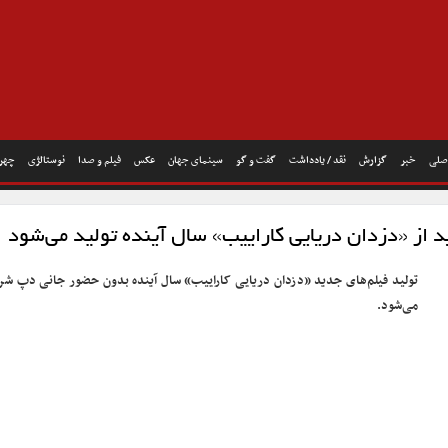
صلی
خبر
گزارش
نقد / یادداشت
گفت و گو
سینمای جهان
عکس
فیلم و صدا
نوستالژی
چهره
 از «دزدان دریایی کاراییب» سال آینده تولید می‌شود
تولید فیلم‌های جدید «دزدان دریایی کاراییب» سال آینده بدون حضور جانی دپ شر
می‌شود.