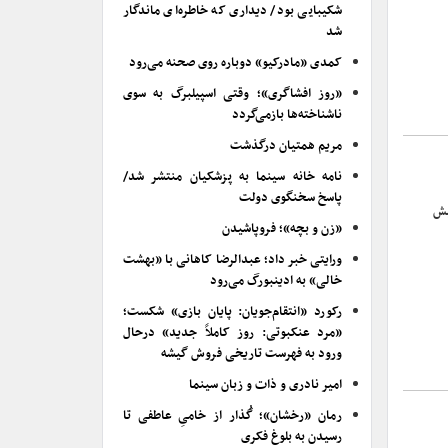
شکیبایی بود/ دیداری که خاطره‌ای ماندگار
شد
کمدی «مادرکیو» دوباره روی صحنه می‌رود
«روز افشاگری»؛ وقتی اسپیلبرگ به سوی
ناشناخته‌ها بازمی‌گردد
مریم همتیان درگذشت
نامه خانه سینما به پزشکیان منتشر شد/
پاسخ سخنگوی دولت
یش
«زن و بچه»؛ فروپاشیدن
ورایتی خبر داد؛ عبدالرضا کاهانی با «بهشت
خالی» به ادینبورگ می‌رود
رکورد «انتقام‌جویان: پایان بازی» شکست؛
«مرد عنکبوتی: روز کاملاً جدید» درحال
ورود به فهرست تاریخی فروش گیشه
امیر نادری و ذات و زبان سینما
رمان «رخشان»؛ گُذار از خامیِ عاطفی تا
رسیدن به بلوغ فکری