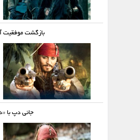
بازگشت موفقیت آمی
جانی دپ با «د