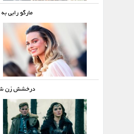
مارگو رابی ب
درخشش زن شگفت