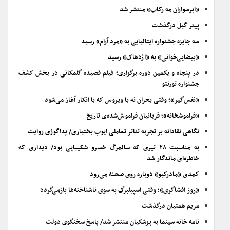
«ابرسواران مه رکاب» منتشر شد
پیتر گیل درگذشت
سه جایزه جشنواره ایتالیایی به «مرد آرام» رسید
«بیضایی‌خوانی» به «اژدهاک» رسید
در پنجاه و یکمین دوره برگزاری؛ فیلم قصیده گلمکانی در بخش کشف
جشنواره تورنتو
«نفس‌گیر»؛ وقتی بحران نه با ویروس که با انکار آغاز می‌شود
«فراموشخانه»؛ قربانیان فراموش‌شده‌ی تاریخ
نگاهی نقادانه بر تجربه تئاتر تعاملی ایوب بختیاری/ پداگوژی روایت
به مناسبت ۲۸ تیری که سالمرگ خسرو شکیبایی بود/ دیداری که
خاطره‌ای ماندگار شد
کمدی «مادرکیو» دوباره روی صحنه می‌رود
«روز افشاگری»؛ وقتی اسپیلبرگ به سوی ناشناخته‌ها بازمی‌گردد
مریم همتیان درگذشت
نامه خانه سینما به پزشکیان منتشر شد/ پاسخ سخنگوی دولت