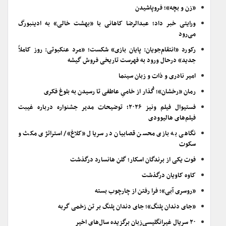
«زن و بچه»؛ فروپاشیدن
ورایتی خبر داد؛ عبدالرضا کاهانی با «بهشت خالی» به ادینبورگ
می‌رود
رکورد «انتقام‌جویان: پایان بازی» شکست؛ «مرد عنکبوتی: روز کاملاً
جدید» درحال ورود به فهرست تاریخی فروش گیشه
امیر نادری و ذات و زبان سینما
رمان «رخشان»؛ گُذار از خامیِ عاطفی تا رسیدن به بلوغ فکری
فستیوال فیلم ونیز ۲۰۲۶؛ توضیحات مدیر جشنواره درباره غیبت
فیلم‌های هالیوودی
نگاهی به بازی محسن قصابیان در سریال «کلاغ»/ استراتژی مکث و
سکوت
فوت یکی از برندگان اسکار؛ گلن هانسارد درگذشت
کاوه کاویان درگذشت
«روسری آبی»؛ فرا رفتن از چارچوب بسته
«جای دندان پلنگ»؛ جای دندان پلنگ بر تن زخمی گربه
۲۰ سریال غیرانگلیسی‌زبان برگزیده سال‌های اخیر