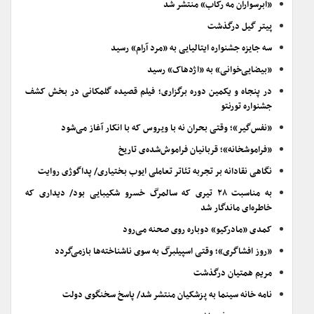
«ابرسواران مه رکاب» منتشر شد
پیتر گیل درگذشت
سه جایزه جشنواره ایتالیایی به «مرد آرام» رسید
«بیضایی‌خوانی» به «اژدهاک» رسید
در پنجاه و یکمین دوره برگزاری؛ فیلم قصیده گلمکانی در بخش کشف
جشنواره تورنتو
«نفس‌گیر»؛ وقتی بحران نه با ویروس که با انکار آغاز می‌شود
«فراموشخانه»؛ قربانیان فراموش‌شده‌ی تاریخ
نگاهی نقادانه بر تجربه تئاتر تعاملی ایوب بختیاری/ پداگوژی روایت
به مناسبت ۲۸ تیری که سالمرگ خسرو شکیبایی بود/ دیداری که
خاطره‌ای ماندگار شد
کمدی «مادرکیو» دوباره روی صحنه می‌رود
«روز افشاگری»؛ وقتی اسپیلبرگ به سوی ناشناخته‌ها بازمی‌گردد
مریم همتیان درگذشت
نامه خانه سینما به پزشکیان منتشر شد/ پاسخ سخنگوی دولت