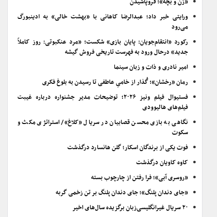
«زن و بچه»؛ فروپاشیدن
ورایتی خبر داد؛ عبدالرضا کاهانی با «بهشت خالی» به ادینبورگ
می‌رود
رکورد «انتقام‌جویان: پایان بازی» شکست؛ «مرد عنکبوتی: روز کاملاً
جدید» درحال ورود به فهرست تاریخی فروش گیشه
امیر نادری و ذات و زبان سینما
رمان «رخشان»؛ گُذار از خامیِ عاطفی تا رسیدن به بلوغ فکری
فستیوال فیلم ونیز ۲۰۲۶؛ توضیحات مدیر جشنواره درباره غیبت
فیلم‌های هالیوودی
نگاهی به بازی محسن قصابیان در سریال «کلاغ»/ استراتژی مکث و
سکوت
فوت یکی از برندگان اسکار؛ گلن هانسارد درگذشت
کاوه کاویان درگذشت
«روسری آبی»؛ فرا رفتن از چارچوب بسته
«جای دندان پلنگ»؛ جای دندان پلنگ بر تن زخمی گربه
۲۰ سریال غیرانگلیسی‌زبان برگزیده سال‌های اخیر