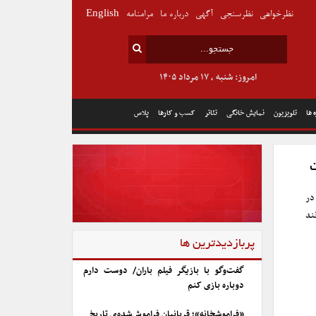
نظرخواهی
نظرسنجی
آگهی
درباره ما
مرامنامه
English
امروز: شنبه , ۱۷ مرداد ۱۴۰۵
 ها
تلویزیون
نمایش خانگی
تئاتر
کسب و کارها
پلاس
در
ند
پربازدیدترین ها
گفت‌وگو با بازیگر فیلم باران/ دوست دارم
دوباره بازی کنم
«فراموشخانه»؛ قربانیان فراموش‌شده‌ی تاریخ