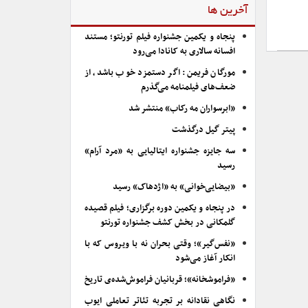
آخرین ها
پنجاه و یکمین جشنواره فیلم تورنتو؛ مستند
افسانه سالاری به کانادا می‌رود
مورگان فریمن: اگر دستمزد خوب باشد، از
ضعف‌های فیلمنامه می‌گذرم
«ابرسواران مه رکاب» منتشر شد
پیتر گیل درگذشت
سه جایزه جشنواره ایتالیایی به «مرد آرام»
رسید
«بیضایی‌خوانی» به «اژدهاک» رسید
در پنجاه و یکمین دوره برگزاری؛ فیلم قصیده
گلمکانی در بخش کشف جشنواره تورنتو
«نفس‌گیر»؛ وقتی بحران نه با ویروس که با
انکار آغاز می‌شود
«فراموشخانه»؛ قربانیان فراموش‌شده‌ی تاریخ
نگاهی نقادانه بر تجربه تئاتر تعاملی ایوب