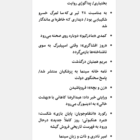
بختیاری/ پداگوژی روایت
به مناسبت ۲۸ تیری که سالمرگ خسرو
شکیبایی بود/ دیداری که خاطره‌ای ماندگار
شد
کمدی «مادرکیو» دوباره روی صحنه می‌رود
«روز افشاگری»؛ وقتی اسپیلبرگ به سوی
ناشناخته‌ها بازمی‌گردد
مریم همتیان درگذشت
نامه خانه سینما به پزشکیان منتشر شد/
پاسخ سخنگوی دولت
«زن و بچه»؛ فروپاشیدن
ورایتی خبر داد؛ عبدالرضا کاهانی با «بهشت
خالی» به ادینبورگ می‌رود
رکورد «انتقام‌جویان: پایان بازی» شکست؛
«مرد عنکبوتی: روز کاملاً جدید» درحال
ورود به فهرست تاریخی فروش گیشه
امیر نادری و ذات و زبان سینما