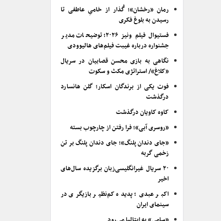
رمان «رخشان»؛ گُذار از خامیِ عاطفی تا
رسیدن به بلوغ فکری
فستیوال فیلم ونیز ۲۰۲۶؛ توضیحات مدیر
جشنواره درباره غیبت فیلم‌های هالیوودی
نگاهی به بازی محسن قصابیان در سریال
«کلاغ»/ استراتژی مکث و سکوت
فوت یکی از برندگان اسکار؛ گلن هانسارد
درگذشت
کاوه کاویان درگذشت
«روسری آبی»؛ فرا رفتن از چارچوب بسته
«جای دندان پلنگ»؛ جای دندان پلنگ بر تن
زخمی گربه
۲۰ سریال غیرانگلیسی‌زبان برگزیده سال‌های
اخیر
اکبر عبدی؛ پدیده کم‌نظیر بازیگری در
سینمای ایران
«سامی» به ایتالیا می‌رود