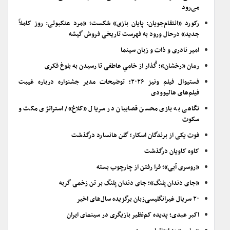
می‌رود
رکورد «انتقام‌جویان: پایان بازی» شکست؛ «مرد عنکبوتی: روز کاملاً
جدید» درحال ورود به فهرست تاریخی فروش گیشه
امیر نادری و ذات و زبان سینما
رمان «رخشان»؛ گُذار از خامیِ عاطفی تا رسیدن به بلوغ فکری
فستیوال فیلم ونیز ۲۰۲۶؛ توضیحات مدیر جشنواره درباره غیبت
فیلم‌های هالیوودی
نگاهی به بازی محسن قصابیان در سریال «کلاغ»/ استراتژی مکث و
سکوت
فوت یکی از برندگان اسکار؛ گلن هانسارد درگذشت
کاوه کاویان درگذشت
«روسری آبی»؛ فرا رفتن از چارچوب بسته
«جای دندان پلنگ»؛ جای دندان پلنگ بر تن زخمی گربه
۲۰ سریال غیرانگلیسی‌زبان برگزیده سال‌های اخیر
اکبر عبدی؛ پدیده کم‌نظیر بازیگری در سینمای ایران