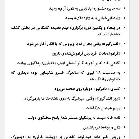
سه جایزه جشنواره ایتالیایی به «مرد آرام» رسید
«بیضایی‌خوانی» به «اژدهاک» رسید
در پنجاه و یکمین دوره برگزاری؛ فیلم قصیده گلمکانی در بخش کشف
جشنواره تورنتو
«نفس‌گیر»؛ وقتی بحران نه با ویروس که با انکار آغاز می‌شود
«فراموشخانه»؛ قربانیان فراموش‌شده‌ی تاریخ
نگاهی نقادانه بر تجربه تئاتر تعاملی ایوب بختیاری/ پداگوژی روایت
به مناسبت ۲۸ تیری که سالمرگ خسرو شکیبایی بود/ دیداری که
خاطره‌ای ماندگار شد
کمدی «مادرکیو» دوباره روی صحنه می‌رود
«روز افشاگری»؛ وقتی اسپیلبرگ به سوی ناشناخته‌ها بازمی‌گردد
مریم همتیان درگذشت
نامه خانه سینما به پزشکیان منتشر شد/ پاسخ سخنگوی دولت
«زن و بچه»؛ فروپاشیدن
ورایتی خبر داد؛ عبدالرضا کاهانی با «بهشت خالی» به ادینبورگ