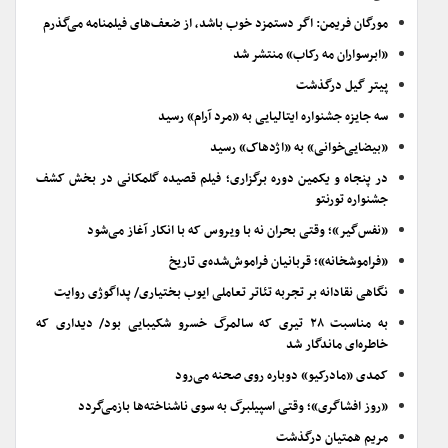
مورگان فریمن: اگر دستمزد خوب باشد، از ضعف‌های فیلمنامه می‌گذرم
«ابرسواران مه رکاب» منتشر شد
پیتر گیل درگذشت
سه جایزه جشنواره ایتالیایی به «مرد آرام» رسید
«بیضایی‌خوانی» به «اژدهاک» رسید
در پنجاه و یکمین دوره برگزاری؛ فیلم قصیده گلمکانی در بخش کشف
جشنواره تورنتو
«نفس‌گیر»؛ وقتی بحران نه با ویروس که با انکار آغاز می‌شود
«فراموشخانه»؛ قربانیان فراموش‌شده‌ی تاریخ
نگاهی نقادانه بر تجربه تئاتر تعاملی ایوب بختیاری/ پداگوژی روایت
به مناسبت ۲۸ تیری که سالمرگ خسرو شکیبایی بود/ دیداری که
خاطره‌ای ماندگار شد
کمدی «مادرکیو» دوباره روی صحنه می‌رود
«روز افشاگری»؛ وقتی اسپیلبرگ به سوی ناشناخته‌ها بازمی‌گردد
مریم همتیان درگذشت