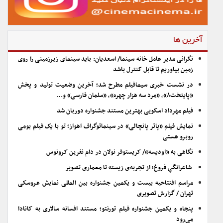
آخرین ها
نگرانی مدیر عامل خانه سینما/ اسعدیان: باید سینمای زیرزمینی را روی
زمین بیاوریم تا قابل کنترل باشد
در نشست خبری سیمافیلم مطرح شد؛ آخرین وضعیت تولید و پخش
«پایتخت۸»، «مرد سه هزار چهره»، «سلمان فارسی» و…
فیلم مهرداد اسکویی بهترین مستند جشنواره دوربان شد
نمایش فیلم «پاتر پانچالی» در سینماتوگراف اهواز؛ تو با یک فیلم بومی
روبرو هستی
نگاهی به «اودیسه»/ کریستوفر نولان در دام نفرین کرونوس
شاعرانگیِ فروغ؛ از تجربه‌ی زیسته تا معماری تصویر
مراسم افتتاحیه بیست و یکمین جشنواره بین المللی نمایش عروسکی
تهران / گزارش تصویری
پنجاه و یکمین جشنواره فیلم تورنتو؛ مستند افسانه سالاری به کانادا
می‌رود