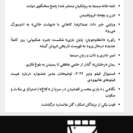
نامه خانه سینما به پزشکیان منتشر شد/ پاسخ سخنگوی دولت
«زن و بچه»؛ فروپاشیدن
ورایتی خبر داد؛ عبدالرضا کاهانی با «بهشت خالی» به ادینبورگ
می‌رود
رکورد «انتقام‌جویان: پایان بازی» شکست؛ «مرد عنکبوتی: روز کاملاً
جدید» درحال ورود به فهرست تاریخی فروش گیشه
امیر نادری و ذات و زبان سینما
رمان «رخشان»؛ گُذار از خامیِ عاطفی تا رسیدن به بلوغ فکری
فستیوال فیلم ونیز ۲۰۲۶؛ توضیحات مدیر جشنواره درباره غیبت
فیلم‌های هالیوودی
نگاهی به بازی محسن قصابیان در سریال «کلاغ»/ استراتژی مکث و
سکوت
فوت یکی از برندگان اسکار؛ گلن هانسارد درگذشت