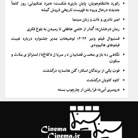
رکورد «انتقام‌جویان: پایان بازی» شکست؛ «مرد عنکبوتی: روز کاملاً
جدید» درحال ورود به فهرست تاریخی فروش گیشه
امیر نادری و ذات و زبان سینما
رمان «رخشان»؛ گُذار از خامیِ عاطفی تا رسیدن به بلوغ فکری
فستیوال فیلم ونیز ۲۰۲۶؛ توضیحات مدیر جشنواره درباره غیبت
فیلم‌های هالیوودی
نگاهی به بازی محسن قصابیان در سریال «کلاغ»/ استراتژی مکث و
سکوت
فوت یکی از برندگان اسکار؛ گلن هانسارد درگذشت
کاوه کاویان درگذشت
«روسری آبی»؛ فرا رفتن از چارچوب بسته