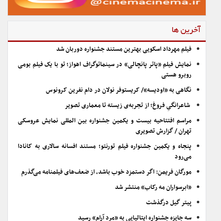
آخرین ها
فیلم مهرداد اسکویی بهترین مستند جشنواره دوربان شد
نمایش فیلم «پاتر پانچالی» در سینماتوگراف اهواز؛ تو با یک فیلم بومی
روبرو هستی
نگاهی به «اودیسه»/ کریستوفر نولان در دام نفرین کرونوس
شاعرانگیِ فروغ؛ از تجربه‌ی زیسته تا معماری تصویر
مراسم افتتاحیه بیست و یکمین جشنواره بین المللی نمایش عروسکی
تهران / گزارش تصویری
پنجاه و یکمین جشنواره فیلم تورنتو؛ مستند افسانه سالاری به کانادا
می‌رود
مورگان فریمن: اگر دستمزد خوب باشد، از ضعف‌های فیلمنامه می‌گذرم
«ابرسواران مه رکاب» منتشر شد
پیتر گیل درگذشت
سه جایزه جشنواره ایتالیایی به «مرد آرام» رسید