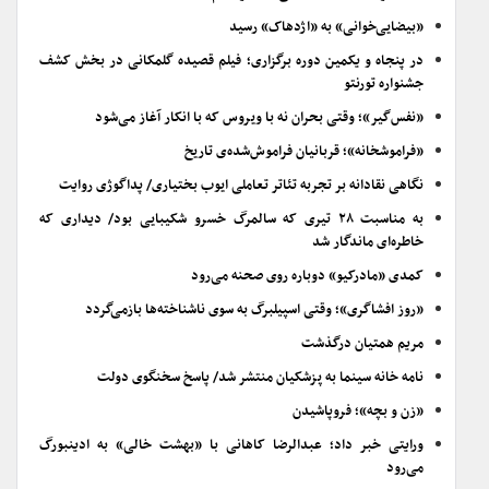
«بیضایی‌خوانی» به «اژدهاک» رسید
در پنجاه و یکمین دوره برگزاری؛ فیلم قصیده گلمکانی در بخش کشف
جشنواره تورنتو
«نفس‌گیر»؛ وقتی بحران نه با ویروس که با انکار آغاز می‌شود
«فراموشخانه»؛ قربانیان فراموش‌شده‌ی تاریخ
نگاهی نقادانه بر تجربه تئاتر تعاملی ایوب بختیاری/ پداگوژی روایت
به مناسبت ۲۸ تیری که سالمرگ خسرو شکیبایی بود/ دیداری که
خاطره‌ای ماندگار شد
کمدی «مادرکیو» دوباره روی صحنه می‌رود
«روز افشاگری»؛ وقتی اسپیلبرگ به سوی ناشناخته‌ها بازمی‌گردد
مریم همتیان درگذشت
نامه خانه سینما به پزشکیان منتشر شد/ پاسخ سخنگوی دولت
«زن و بچه»؛ فروپاشیدن
ورایتی خبر داد؛ عبدالرضا کاهانی با «بهشت خالی» به ادینبورگ
می‌رود