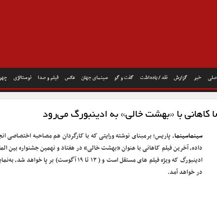
صلی
خبر
گزارش
نقد / یادداشت
گفت و گو
سینمای جهان
عکس
فیلم و صدا
نوستالژی
چهره
ا کاهانی با «بهشت خالی» به ادینبورگ می‌رود
سینماسینما
، پاریس؛ برمبنای نوشته ورایتی که با کارگردان هم مصاحبه اختصاصی انج
داده، آخرین فیلم کاهانی با عنوان «بهشت خالی» در هفتاد و نهمین جشنواره بین المل
ادینبورگ که ویژه فیلم های مستقل است و ( ۱۳ تا ۱۹ آگوست) بر پا خواهد شد، به
در خواهد آمد.