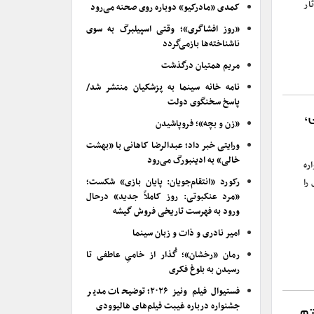
ار‌
کمدی «مادرکیو» دوباره روی صحنه می‌رود
«روز افشاگری»؛ وقتی اسپیلبرگ به سوی
ناشناخته‌ها بازمی‌گردد
مریم همتیان درگذشت
نامه خانه سینما به پزشکیان منتشر شد/
پاسخ سخنگوی دولت
،
«زن و بچه»؛ فروپاشیدن
ورایتی خبر داد؛ عبدالرضا کاهانی با «بهشت
خالی» به ادینبورگ می‌رود
ره
رکورد «انتقام‌جویان: پایان بازی» شکست؛
را
«مرد عنکبوتی: روز کاملاً جدید» درحال
ورود به فهرست تاریخی فروش گیشه
امیر نادری و ذات و زبان سینما
رمان «رخشان»؛ گُذار از خامیِ عاطفی تا
رسیدن به بلوغ فکری
فستیوال فیلم ونیز ۲۰۲۶؛ توضیحات مدیر
جشنواره درباره غیبت فیلم‌های هالیوودی