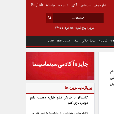
نظرخواهی
نظرسنجی
آگهی
درباره ما
مرامنامه
English
امروز: پنج شنبه , ۱۵ مرداد ۱۴۰۵
 ها
تلویزیون
نمایش خانگی
تئاتر
کسب و کارها
پلاس
ام
لی
‌نمایش
پربازدیدترین ها
گفت‌وگو با بازیگر فیلم باران/ دوست دارم
دوباره بازی کنم
«فراموشخانه»؛ قربانیان فراموش‌شده‌ی تاریخ