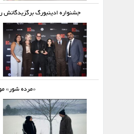
جشنواره ادینبورگ برگزیدگانش را
«مرده شور» مور