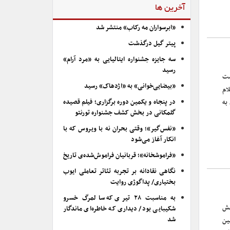
آخرین ها
«ابرسواران مه رکاب» منتشر شد
پیتر گیل درگذشت
سه جایزه جشنواره ایتالیایی به «مرد آرام»
رسید
ست
«بیضایی‌خوانی» به «اژدهاک» رسید
ام
در پنجاه و یکمین دوره برگزاری؛ فیلم قصیده
به
گلمکانی در بخش کشف جشنواره تورنتو
«نفس‌گیر»؛ وقتی بحران نه با ویروس که با
انکار آغاز می‌شود
«فراموشخانه»؛ قربانیان فراموش‌شده‌ی تاریخ
نگاهی نقادانه بر تجربه تئاتر تعاملی ایوب
بختیاری/ پداگوژی روایت
به مناسبت ۲۸ تیری که سالمرگ خسرو
خش
شکیبایی بود/ دیداری که خاطره‌ای ماندگار
شد
ین