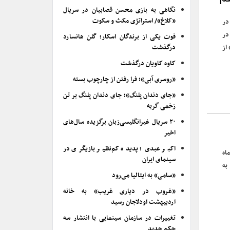
نگاهی به بازی محسن قصابیان در سریال
«کلاغ»/ استراتژی مکث و سکوت
در
گوست ۲۰۲۴ با تعداد ۱۰ فیلم در
فوت یکی از برندگان اسکار؛ گلن هانسارد
از
درگذشت
کاوه کاویان درگذشت
«روسری آبی»؛ فرا رفتن از چارچوب بسته
«جای دندان پلنگ»؛ جای دندان پلنگ بر تن
زخمی گربه
۲۰ سریال غیرانگلیسی‌زبان برگزیده سال‌های
اخیر
اکبر عبدی؛ پدیده کم‌نظیر بازیگری در
اه
سینمای ایران
به
«سامی» به ایتالیا می‌رود
«غروب در دیاری غریب» به خانه
اردیبهشت اودلاجان رسید
تغییرات در سازمان سینمایی با انتشار سه
حکم جدید