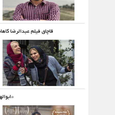
قاچاق فیلم عبدالرضا کاهان
«ابواله