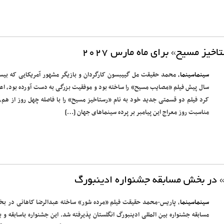
خیز مسیح» برای ماه مارس ۲۰۲۷
سینماسینما
، محمد حقیقت مل گییبسون کارگردان و بازیگر مشهور آمریکایی که بی
سال پیش فیلم «مصایب مسیح» را ساخته بود و موفقیت بزرگی به دست آورده بود، اعل
کرد فیلم دو قسمتی جدید خود به نام «رستاخیز مسیح» را با فاصله چهل روز از هم، 
مناسبت روز معراج این پیامبر بر پرده سینماهای جهان […]
 در بخش مسابقه جشنواره ادینبورگ
سینماسینما
، پاریس-محمد حقیقت فیلم «مرده شور» ساخته عبدالرضا کاهانی در ب
مسابقه جشنواره بین المللی ادینبورگ انگلستان پذیرفته شد. این جشنواره باسابقه و ب