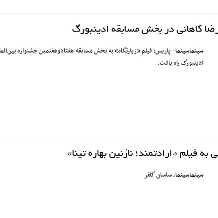
ضا کاهانی در بخش مسابقه ادینبورگ
سینماسینما
- پاریس: فیلم «زیارتگاه» به بخش مسابقه هفتادوهفتمین جشنواره بین‌المل
ادینبورگ راه یافت.
به فیلم «ارادتمند؛ نازنین بهاره تینا»
سینماسینما
، ساسان گلفر