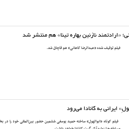
ی؛ «ارادتمند نازنین بهاره تینا» هم منتشر شد
فیلم توقیف شده «عبدالرضا کاهانی» هم قاچاق شد.
ولِ» ایرانی به کانادا می‌رود
فیلم کوتاه «ابوالهول» ساخته حمید یوسفی ششمین حضور بین‌المللی خود را در ب
مسابقه جشنواره آرک گیت کانادا خواهد داشت.