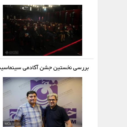
بررسی نخستین جشن آکادمی سینماسینما/