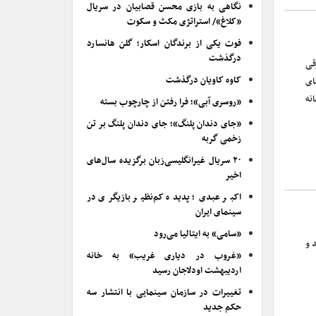
نگاهی به بازی محسن قصابیان در سریال
«کلاغ»/ استراتژی مکث و سکوت
فوت یکی از برندگان اسکار؛ گلن هانسارد
درگذشت
قی
کاوه کاویان درگذشت
ای
نه
«روسری آبی»؛ فرا رفتن از چارچوب بسته
«جای دندان پلنگ»؛ جای دندان پلنگ بر تن
زخمی گربه
۲۰ سریال غیرانگلیسی‌زبان برگزیده سال‌های
اخیر
اکبر عبدی؛ پدیده کم‌نظیر بازیگری در
سینمای ایران
«سامی» به ایتالیا می‌رود
 و
«غروب در دیاری غریب» به خانه
اردیبهشت اودلاجان رسید
تغییرات در سازمان سینمایی با انتشار سه
حکم جدید