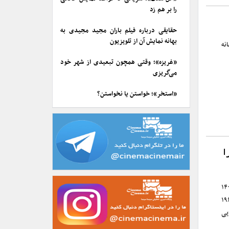
را بر هم زد
حقایقی درباره فیلم باران مجید مجیدی به
بهانه نمایش آن از تلویزیون
نه
«غریزه»؛ وقتی همچون تبعیدی از شهر خود
می‌گریزی
«استخر»؛ خواستن یا نخواستن؟
ا
سینماتک خانه هنرمندان ایران دوشنبه اول آبان ۱۴۰۲
م» به کارگردانی آکیرا کوروساوا محصول ۱۹۶۳
یی