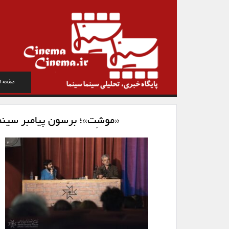
صفحه ا
«موشِت»؛ برسون پیامبر سینم