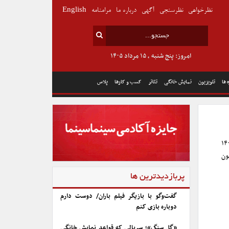
نظرخواهی
نظرسنجی
آگهی
درباره ما
مرامنامه
English
امروز: پنج شنبه , ۱۵ مرداد ۱۴۰۵
 ها
تلویزیون
نمایش خانگی
تئاتر
کسب و کارها
پلاس
ینماتک خانه هنرمندان ایران دوشنبه هفتم اسفند ۱۴۰۲
ون
پربازدیدترین ها
گفت‌وگو با بازیگر فیلم باران/ دوست دارم
دوباره بازی کنم
«گل سنگ»؛ سریالی که قواعد نمایش خانگی