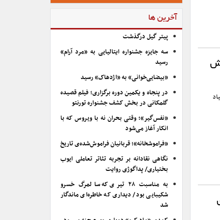
آخرین ها
پیتر گیل درگذشت
سه جایزه جشنواره ایتالیایی به «مرد آرام»
رسید
نش
«بیضایی‌خوانی» به «اژدهاک» رسید
در پنجاه و یکمین دوره برگزاری؛ فیلم قصیده
اد
گلمکانی در بخش کشف جشنواره تورنتو
«نفس‌گیر»؛ وقتی بحران نه با ویروس که با
انکار آغاز می‌شود
«فراموشخانه»؛ قربانیان فراموش‌شده‌ی تاریخ
نگاهی نقادانه بر تجربه تئاتر تعاملی ایوب
بختیاری/ پداگوژی روایت
به مناسبت ۲۸ تیری که سالمرگ خسرو
شکیبایی بود/ دیداری که خاطره‌ای ماندگار
شد