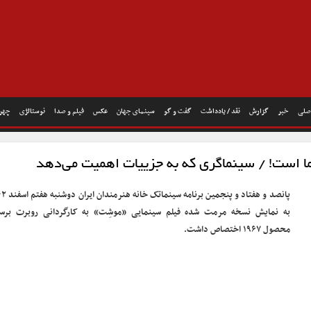
صلی
خبر
گزارش
نقد / یادداشت
گفت و گو
سینمای جهان
عکس
فیلم و صدا
نوستالژی
چهره
ا است! / سینماگری که به جزییات اهمیت می‌دهد
پانصد و هفتاد و پنجمین برنامه س
به نمایش نسخه مرمت شده فیلم سینمایی «موشِت» به کارگردانی روبرت برس
محصول ۱۹۶۷ اختصاص داشت.