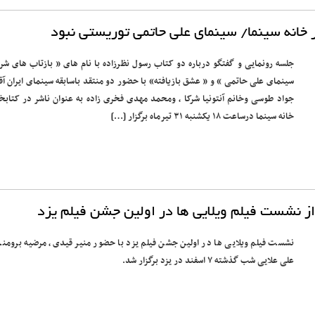
 خانه سینما/ سینمای علی حاتمی توریستی نبود
جلسه رونمایی و گفتگو درباره دو کتاب رسول نظرزاده با نام های « بازتاب های شر
سینمای علی حاتمی » و « عشق بازیافته» با حضور دو منتقد باسابقه سینمای ایران آق
جواد طوسی وخانم آنتونیا شرکا ، ومحمد مهدی فخری زاده به عنوان ناشر در کتابخا
خانه سینما درساعت ۱۸ یکشنبه ۳۱ تیرماه برگزار […]
 نشست فیلم ویلایی ها در اولین جشن فیلم یزد
نشست فیلم ویلایی ها در اولین جشن فیلم یزد با حضور منیر قیدی، مرضیه برومند
علی علایی شب گذشته ۷ اسفند در یزد برگزار شد.