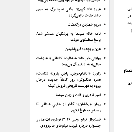
کمدی «مادرکیو» دوباره روی صحنه می‌رود
 علی
«روز افشاگری»؛ وقتی اسپیلبرگ به سوی
ناشناخته‌ها بازمی‌گردد
در
ده
مریم همتیان درگذشت
نامه خانه سینما به پزشکیان منتشر شد/
پاسخ سخنگوی دولت
«زن و بچه»؛ فروپاشیدن
ورایتی خبر داد؛ عبدالرضا کاهانی با «بهشت
خالی» به ادینبورگ می‌رود
تیم
رکورد «انتقام‌جویان: پایان بازی» شکست؛
«مرد عنکبوتی: روز کاملاً جدید» درحال
ما
ورود به فهرست تاریخی فروش گیشه
امیر نادری و ذات و زبان سینما
رمان «رخشان»؛ گُذار از خامیِ عاطفی تا
رسیدن به بلوغ فکری
فستیوال فیلم ونیز ۲۰۲۶؛ توضیحات مدیر
جشنواره درباره غیبت فیلم‌های هالیوودی