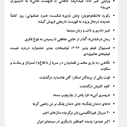
ورایتی خبر داد؛ عبدالرضا کاهانی با «بهشت خالی» به ادینبورگ
می‌رود
رکورد «انتقام‌جویان: پایان بازی» شکست؛ «مرد عنکبوتی: روز کاملاً
جدید» درحال ورود به فهرست تاریخی فروش گیشه
امیر نادری و ذات و زبان سینما
رمان «رخشان»؛ گُذار از خامیِ عاطفی تا رسیدن به بلوغ فکری
فستیوال فیلم ونیز ۲۰۲۶؛ توضیحات مدیر جشنواره درباره غیبت
فیلم‌های هالیوودی
نگاهی به بازی محسن قصابیان در سریال «کلاغ»/ استراتژی مکث و
سکوت
فوت یکی از برندگان اسکار؛ گلن هانسارد درگذشت
کاوه کاویان درگذشت
«روسری آبی»؛ فرا رفتن از چارچوب بسته
«جای دندان پلنگ»؛ جای دندان پلنگ بر تن زخمی گربه
۲۰ سریال غیرانگلیسی‌زبان برگزیده سال‌های اخیر
اکبر عبدی؛ پدیده کم‌نظیر بازیگری در سینمای ایران