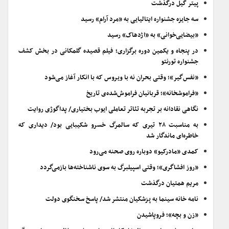
پیتر گیل درگذشت
سه جایزه جشنواره ایتالیایی به «مرد آرام» رسید
«بیضایی‌خوانی» به «اژدهاک» رسید
در پنجاه و یکمین دوره برگزاری؛ فیلم قصیده گلمکانی در بخش کشف
جشنواره تورنتو
«نفس‌گیر»؛ وقتی بحران نه با ویروس که با انکار آغاز می‌شود
«فراموشخانه»؛ قربانیان فراموش‌شده‌ی تاریخ
نگاهی نقادانه بر تجربه تئاتر تعاملی ایوب بختیاری/ پداگوژی روایت
به مناسبت ۲۸ تیری که سالمرگ خسرو شکیبایی بود/ دیداری که
خاطره‌ای ماندگار شد
کمدی «مادرکیو» دوباره روی صحنه می‌رود
«روز افشاگری»؛ وقتی اسپیلبرگ به سوی ناشناخته‌ها بازمی‌گردد
مریم همتیان درگذشت
نامه خانه سینما به پزشکیان منتشر شد/ پاسخ سخنگوی دولت
«زن و بچه»؛ فروپاشیدن