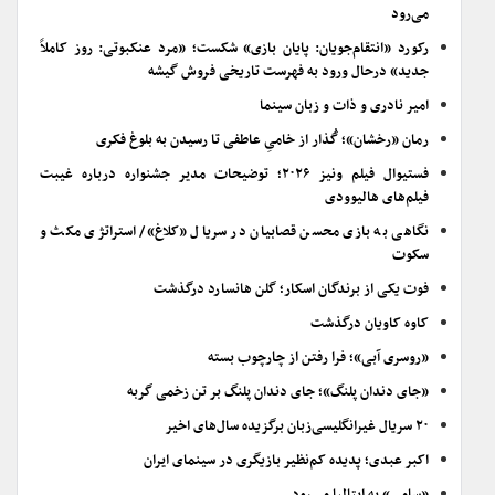
می‌رود
رکورد «انتقام‌جویان: پایان بازی» شکست؛ «مرد عنکبوتی: روز کاملاً
جدید» درحال ورود به فهرست تاریخی فروش گیشه
امیر نادری و ذات و زبان سینما
رمان «رخشان»؛ گُذار از خامیِ عاطفی تا رسیدن به بلوغ فکری
فستیوال فیلم ونیز ۲۰۲۶؛ توضیحات مدیر جشنواره درباره غیبت
فیلم‌های هالیوودی
نگاهی به بازی محسن قصابیان در سریال «کلاغ»/ استراتژی مکث و
سکوت
فوت یکی از برندگان اسکار؛ گلن هانسارد درگذشت
کاوه کاویان درگذشت
«روسری آبی»؛ فرا رفتن از چارچوب بسته
«جای دندان پلنگ»؛ جای دندان پلنگ بر تن زخمی گربه
۲۰ سریال غیرانگلیسی‌زبان برگزیده سال‌های اخیر
اکبر عبدی؛ پدیده کم‌نظیر بازیگری در سینمای ایران