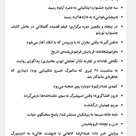
سه جایزه جشنواره ایتالیایی به «مرد آرام» رسید
«بیضایی‌خوانی» به «اژدهاک» رسید
در پنجاه و یکمین دوره برگزاری؛ فیلم قصیده گلمکانی در بخش کشف
جشنواره تورنتو
«نفس‌گیر»؛ وقتی بحران نه با ویروس که با انکار آغاز می‌شود
«فراموشخانه»؛ قربانیان فراموش‌شده‌ی تاریخ
نگاهی نقادانه بر تجربه تئاتر تعاملی ایوب بختیاری/ پداگوژی روایت
به مناسبت ۲۸ تیری که سالمرگ خسرو شکیبایی بود/ دیداری که
خاطره‌ای ماندگار شد
کمدی «مادرکیو» دوباره روی صحنه می‌رود
«روز افشاگری»؛ وقتی اسپیلبرگ به سوی ناشناخته‌ها بازمی‌گردد
مریم همتیان درگذشت
نامه خانه سینما به پزشکیان منتشر شد/ پاسخ سخنگوی دولت
«زن و بچه»؛ فروپاشیدن
ورایتی خبر داد؛ عبدالرضا کاهانی با «بهشت خالی» به ادینبورگ