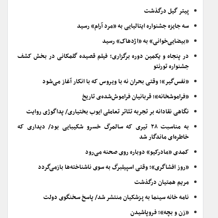
پیتر گیل درگذشت
سه جایزه جشنواره ایتالیایی به «مرد آرام» رسید
«بیضایی‌خوانی» به «اژدهاک» رسید
در پنجاه و یکمین دوره برگزاری؛ فیلم قصیده گلمکانی در بخش کشف
جشنواره تورنتو
«نفس‌گیر»؛ وقتی بحران نه با ویروس که با انکار آغاز می‌شود
«فراموشخانه»؛ قربانیان فراموش‌شده‌ی تاریخ
نگاهی نقادانه بر تجربه تئاتر تعاملی ایوب بختیاری/ پداگوژی روایت
به مناسبت ۲۸ تیری که سالمرگ خسرو شکیبایی بود/ دیداری که
خاطره‌ای ماندگار شد
کمدی «مادرکیو» دوباره روی صحنه می‌رود
«روز افشاگری»؛ وقتی اسپیلبرگ به سوی ناشناخته‌ها بازمی‌گردد
مریم همتیان درگذشت
نامه خانه سینما به پزشکیان منتشر شد/ پاسخ سخنگوی دولت
«زن و بچه»؛ فروپاشیدن