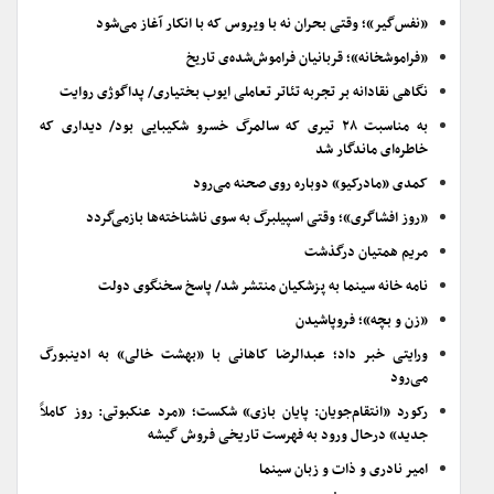
«نفس‌گیر»؛ وقتی بحران نه با ویروس که با انکار آغاز می‌شود
«فراموشخانه»؛ قربانیان فراموش‌شده‌ی تاریخ
نگاهی نقادانه بر تجربه تئاتر تعاملی ایوب بختیاری/ پداگوژی روایت
به مناسبت ۲۸ تیری که سالمرگ خسرو شکیبایی بود/ دیداری که
خاطره‌ای ماندگار شد
کمدی «مادرکیو» دوباره روی صحنه می‌رود
«روز افشاگری»؛ وقتی اسپیلبرگ به سوی ناشناخته‌ها بازمی‌گردد
مریم همتیان درگذشت
نامه خانه سینما به پزشکیان منتشر شد/ پاسخ سخنگوی دولت
«زن و بچه»؛ فروپاشیدن
ورایتی خبر داد؛ عبدالرضا کاهانی با «بهشت خالی» به ادینبورگ
می‌رود
رکورد «انتقام‌جویان: پایان بازی» شکست؛ «مرد عنکبوتی: روز کاملاً
جدید» درحال ورود به فهرست تاریخی فروش گیشه
امیر نادری و ذات و زبان سینما