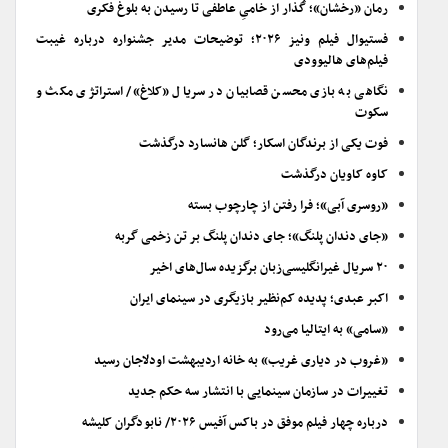
رمان «رخشان»؛ گُذار از خامیِ عاطفی تا رسیدن به بلوغ فکری
فستیوال فیلم ونیز ۲۰۲۶؛ توضیحات مدیر جشنواره درباره غیبت
فیلم‌های هالیوودی
نگاهی به بازی محسن قصابیان در سریال «کلاغ»/ استراتژی مکث و
سکوت
فوت یکی از برندگان اسکار؛ گلن هانسارد درگذشت
کاوه کاویان درگذشت
«روسری آبی»؛ فرا رفتن از چارچوب بسته
«جای دندان پلنگ»؛ جای دندان پلنگ بر تن زخمی گربه
۲۰ سریال غیرانگلیسی‌زبان برگزیده سال‌های اخیر
اکبر عبدی؛ پدیده کم‌نظیر بازیگری در سینمای ایران
«سامی» به ایتالیا می‌رود
«غروب در دیاری غریب» به خانه اردیبهشت اودلاجان رسید
تغییرات در سازمان سینمایی با انتشار سه حکم جدید
درباره چهار فیلم موفق در باکس آفیس ۲۰۲۶/ نابودگران کلیشه