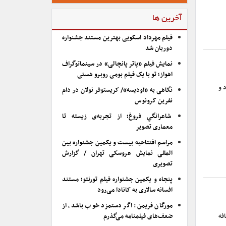
آخرین ها
فیلم مهرداد اسکویی بهترین مستند جشنواره
دوربان شد
نمایش فیلم «پاتر پانچالی» در سینماتوگراف
اهواز؛ تو با یک فیلم بومی روبرو هستی
 و
نگاهی به «اودیسه»/ کریستوفر نولان در دام
نفرین کرونوس
شاعرانگیِ فروغ؛ از تجربه‌ی زیسته تا
معماری تصویر
مراسم افتتاحیه بیست و یکمین جشنواره بین
المللی نمایش عروسکی تهران / گزارش
تصویری
پنجاه و یکمین جشنواره فیلم تورنتو؛ مستند
افسانه سالاری به کانادا می‌رود
مورگان فریمن: اگر دستمزد خوب باشد، از
فه
ضعف‌های فیلمنامه می‌گذرم