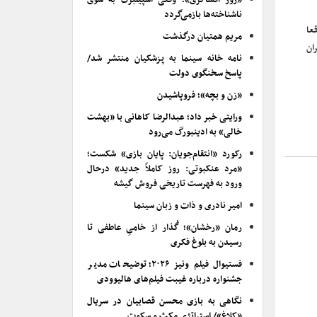
«روز افشاگری»؛ وقتی اسپیلبرگ به سوی
ناشناخته‌ها بازمی‌گردد
عا
مریم همتیان درگذشت
ان
نامه خانه سینما به پزشکیان منتشر شد/
پاسخ سخنگوی دولت
«زن و بچه»؛ فروپاشیدن
ورایتی خبر داد؛ عبدالرضا کاهانی با «بهشت
خالی» به ادینبورگ می‌رود
رکورد «انتقام‌جویان: پایان بازی» شکست؛
«مرد عنکبوتی: روز کاملاً جدید» درحال
ورود به فهرست تاریخی فروش گیشه
امیر نادری و ذات و زبان سینما
رمان «رخشان»؛ گُذار از خامیِ عاطفی تا
رسیدن به بلوغ فکری
فستیوال فیلم ونیز ۲۰۲۶؛ توضیحات مدیر
جشنواره درباره غیبت فیلم‌های هالیوودی
نگاهی به بازی محسن قصابیان در سریال
«کلاغ»/ استراتژی مکث و سکوت