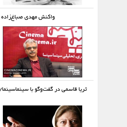
واکنش مهدی صباغ‌زاده ب
ثریا قاسمی در گفت‌و‌گو با سینماسینما