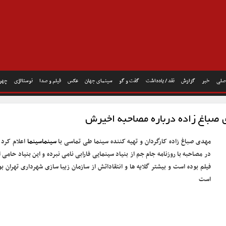
صلی
خبر
گزارش
نقد / یادداشت
گفت و گو
سینمای جهان
عکس
فیلم و صدا
نوستالژی
چهره
صباغ زاده درباره مصاحبه اخیرش
مهدی صباغ زاده کارگردان و تهیه کننده سینما طی تماسی با
سینماسینما
اعلام کرد 
در مصاحبه با روزنامه جام جم از بنیاد سینمایی فارابی نامی نبرده و این بنیاد حامی ا
فیلم بوده است و بیشتر گلایه ها و انتقاداتش از سازمان زیبا سازی شهرداری تهران بو
است