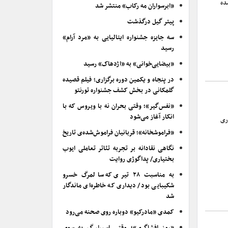
ده
«ابرسواران مه رکاب» منتشر شد
پیتر گیل درگذشت
سه جایزه جشنواره ایتالیایی به «مرد آرام»
رسید
«بیضایی‌خوانی» به «اژدهاک» رسید
در پنجاه و یکمین دوره برگزاری؛ فیلم قصیده
گلمکانی در بخش کشف جشنواره تورنتو
«نفس‌گیر»؛ وقتی بحران نه با ویروس که با
انکار آغاز می‌شود
ری
«فراموشخانه»؛ قربانیان فراموش‌شده‌ی تاریخ
نگاهی نقادانه بر تجربه تئاتر تعاملی ایوب
بختیاری/ پداگوژی روایت
به مناسبت ۲۸ تیری که سالمرگ خسرو
شکیبایی بود/ دیداری که خاطره‌ای ماندگار
شد
کمدی «مادرکیو» دوباره روی صحنه می‌رود