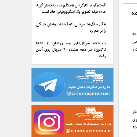
گفت‌وگو با کارگردان «طلاقم بده به خاطر گربه
ها»/ فیلم تصویر یک اسکیزوفرنی حاد است
مه
«گل سنگ»؛ سریالی که قواعد نمایش خانگی
را بر هم زد
هه
می
تاریخچه سریال‌های ماه رمضان از ابتدا
 و
تاکنون/ در دهه هشتاد ۴۰ سریال روی آنتن
رفت
گو
زی
اکران در شرایط فعلی گفت: در زمان عقد قرارداد به ما گفته بودند که گشت ارشاد۳