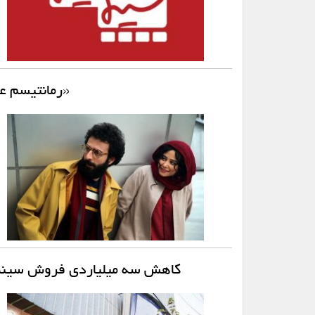
«رمانتیسم عم
کاهش سه میلیاردی فروش سینما د