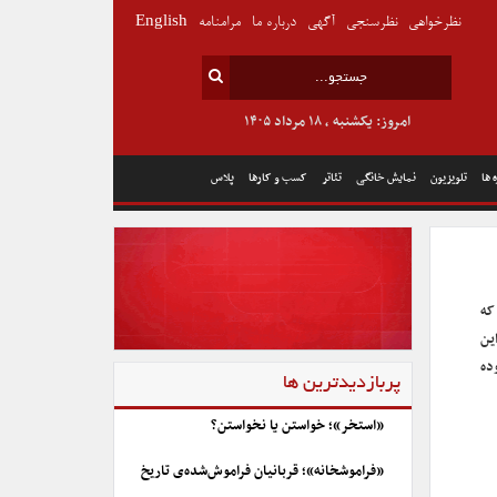
نظرخواهی
نظرسنجی
آگهی
درباره ما
مرامنامه
English
امروز: یکشنبه , ۱۸ مرداد ۱۴۰۵
 ها
تلویزیون
نمایش خانگی
تئاتر
کسب و کارها
پلاس
که
ین
ده
پربازدیدترین ها
«استخر»؛ خواستن یا نخواستن؟
«فراموشخانه»؛ قربانیان فراموش‌شده‌ی تاریخ