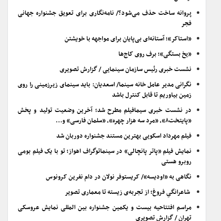
پروانه ساخت حذف می‌شود؟/ نامه‌نگاری برای تعویق جشنواره جهانی
فجر
«استاکر»؛ آستانه‌ای بی‌پایان برای مواجهه با خویشتن
«یخ بستگی»؛ برف روی کاج‌ها
نشست خبری رئیس سازمان سینمایی / گزارش تصویری
نگرانی مدیر عامل خانه سینما/ اسعدیان: باید سینمای زیرزمینی را روی
زمین بیاوریم تا قابل کنترل باشد
در نشست خبری سیمافیلم مطرح شد؛ آخرین وضعیت تولید و پخش
«پایتخت۸»، «مرد سه هزار چهره»، «سلمان فارسی» و…
فیلم مهرداد اسکویی بهترین مستند جشنواره دوربان شد
نمایش فیلم «پاتر پانچالی» در سینماتوگراف اهواز؛ تو با یک فیلم بومی
روبرو هستی
نگاهی به «اودیسه»/ کریستوفر نولان در دام نفرین کرونوس
شاعرانگیِ فروغ؛ از تجربه‌ی زیسته تا معماری تصویر
مراسم افتتاحیه بیست و یکمین جشنواره بین المللی نمایش عروسکی
تهران / گزارش تصویری