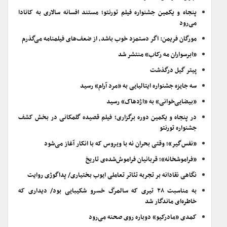
پنجاه و یکمین جشنواره فیلم تورنتو؛ مستند افسانه سالاری به کانادا
می‌رود
مورگان فریمن: اگر دستمزد خوب باشد، از ضعف‌های فیلمنامه می‌گذرم
«ابرسواران مه رکاب» منتشر شد
پیتر گیل درگذشت
سه جایزه جشنواره ایتالیایی به «مرد آرام» رسید
«بیضایی‌خوانی» به «اژدهاک» رسید
در پنجاه و یکمین دوره برگزاری؛ فیلم قصیده گلمکانی در بخش کشف
جشنواره تورنتو
«نفس‌گیر»؛ وقتی بحران نه با ویروس که با انکار آغاز می‌شود
«فراموشخانه»؛ قربانیان فراموش‌شده‌ی تاریخ
نگاهی نقادانه بر تجربه تئاتر تعاملی ایوب بختیاری/ پداگوژی روایت
به مناسبت ۲۸ تیری که سالمرگ خسرو شکیبایی بود/ دیداری که
خاطره‌ای ماندگار شد
کمدی «مادرکیو» دوباره روی صحنه می‌رود