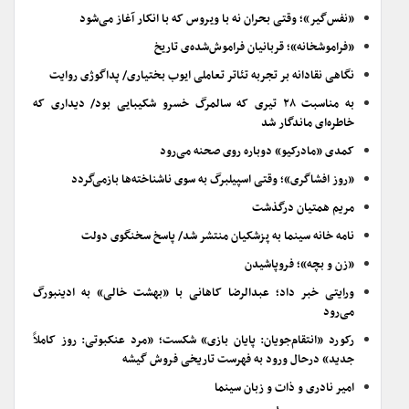
«نفس‌گیر»؛ وقتی بحران نه با ویروس که با انکار آغاز می‌شود
«فراموشخانه»؛ قربانیان فراموش‌شده‌ی تاریخ
نگاهی نقادانه بر تجربه تئاتر تعاملی ایوب بختیاری/ پداگوژی روایت
به مناسبت ۲۸ تیری که سالمرگ خسرو شکیبایی بود/ دیداری که
خاطره‌ای ماندگار شد
کمدی «مادرکیو» دوباره روی صحنه می‌رود
«روز افشاگری»؛ وقتی اسپیلبرگ به سوی ناشناخته‌ها بازمی‌گردد
مریم همتیان درگذشت
نامه خانه سینما به پزشکیان منتشر شد/ پاسخ سخنگوی دولت
«زن و بچه»؛ فروپاشیدن
ورایتی خبر داد؛ عبدالرضا کاهانی با «بهشت خالی» به ادینبورگ
می‌رود
رکورد «انتقام‌جویان: پایان بازی» شکست؛ «مرد عنکبوتی: روز کاملاً
جدید» درحال ورود به فهرست تاریخی فروش گیشه
امیر نادری و ذات و زبان سینما