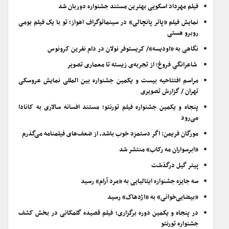
فیلم مهرداد اسکویی بهترین مستند جشنواره دوربان شد
نمایش فیلم «پاتر پانچالی» در سینماتوگراف اهواز؛ تو با یک فیلم بومی
روبرو هستی
نگاهی به «اودیسه»/ کریستوفر نولان در دام نفرین کرونوس
شاعرانگیِ فروغ؛ از تجربه‌ی زیسته تا معماری تصویر
مراسم افتتاحیه بیست و یکمین جشنواره بین المللی نمایش عروسکی
تهران / گزارش تصویری
پنجاه و یکمین جشنواره فیلم تورنتو؛ مستند افسانه سالاری به کانادا
می‌رود
مورگان فریمن: اگر دستمزد خوب باشد، از ضعف‌های فیلمنامه می‌گذرم
«ابرسواران مه رکاب» منتشر شد
پیتر گیل درگذشت
سه جایزه جشنواره ایتالیایی به «مرد آرام» رسید
«بیضایی‌خوانی» به «اژدهاک» رسید
در پنجاه و یکمین دوره برگزاری؛ فیلم قصیده گلمکانی در بخش کشف
جشنواره تورنتو