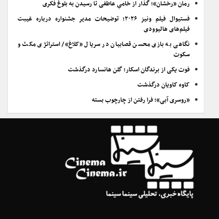
رمان «رخشان»؛ گُذار از خامیِ عاطفی تا رسیدن به بلوغ فکری
فستیوال فیلم ونیز ۲۰۲۶؛ توضیحات مدیر جشنواره درباره غیبت
فیلم‌های هالیوودی
نگاهی به بازی محسن قصابیان در سریال «کلاغ»/ استراتژی مکث و
سکوت
فوت یکی از برندگان اسکار؛ گلن هانسارد درگذشت
کاوه کاویان درگذشت
«روسری آبی»؛ فرا رفتن از چارچوب بسته