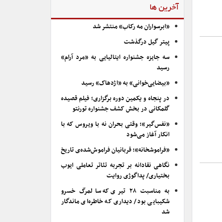
آخرین ها
«ابرسواران مه رکاب» منتشر شد
پیتر گیل درگذشت
سه جایزه جشنواره ایتالیایی به «مرد آرام»
رسید
«بیضایی‌خوانی» به «اژدهاک» رسید
در پنجاه و یکمین دوره برگزاری؛ فیلم قصیده
گلمکانی در بخش کشف جشنواره تورنتو
«نفس‌گیر»؛ وقتی بحران نه با ویروس که با
انکار آغاز می‌شود
«فراموشخانه»؛ قربانیان فراموش‌شده‌ی تاریخ
نگاهی نقادانه بر تجربه تئاتر تعاملی ایوب
بختیاری/ پداگوژی روایت
به مناسبت ۲۸ تیری که سالمرگ خسرو
شکیبایی بود/ دیداری که خاطره‌ای ماندگار
شد