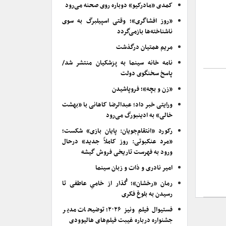
کمدی «مادرکیو» دوباره روی صحنه می‌رود
«روز افشاگری»؛ وقتی اسپیلبرگ به سوی
ناشناخته‌ها بازمی‌گردد
مریم همتیان درگذشت
نامه خانه سینما به پزشکیان منتشر شد/
پاسخ سخنگوی دولت
«زن و بچه»؛ فروپاشیدن
ورایتی خبر داد؛ عبدالرضا کاهانی با «بهشت
خالی» به ادینبورگ می‌رود
رکورد «انتقام‌جویان: پایان بازی» شکست؛
«مرد عنکبوتی: روز کاملاً جدید» درحال
ورود به فهرست تاریخی فروش گیشه
امیر نادری و ذات و زبان سینما
رمان «رخشان»؛ گُذار از خامیِ عاطفی تا
رسیدن به بلوغ فکری
فستیوال فیلم ونیز ۲۰۲۶؛ توضیحات مدیر
جشنواره درباره غیبت فیلم‌های هالیوودی