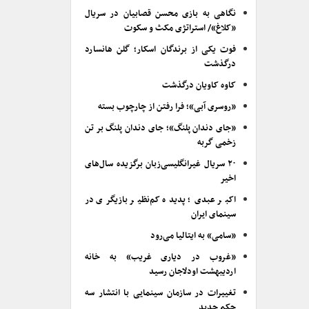
نگاهی به بازی محسن قصابیان در سریال
«کلاغ»/ استراتژی مکث و سکوت
فوت یکی از برندگان اسکار؛ گلن هانسارد
درگذشت
کاوه کاویان درگذشت
«روسری آبی»؛ فرا رفتن از چارچوب بسته
«جای دندان پلنگ»؛ جای دندان پلنگ بر تن
زخمی گربه
۲۰ سریال غیرانگلیسی‌زبان برگزیده سال‌های
اخیر
اکبر عبدی؛ پدیده کم‌نظیر بازیگری در
سینمای ایران
«سامی» به ایتالیا می‌رود
«غروب در دیاری غریب» به خانه
اردیبهشت اودلاجان رسید
تغییرات در سازمان سینمایی با انتشار سه
حکم جدید