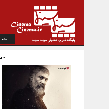
صفحه ا
«داری