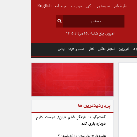
نظرخواهی
نظرسنجی
آگهی
درباره ما
مرامنامه
English
امروز: پنج شنبه , ۱۵ مرداد ۱۴۰۵
 ها
تلویزیون
نمایش خانگی
تئاتر
کسب و کارها
پلاس
پربازدیدترین ها
گفت‌وگو با بازیگر فیلم باران/ دوست دارم
دوباره بازی کنم
«استخر»؛ خواستن یا نخواستن؟