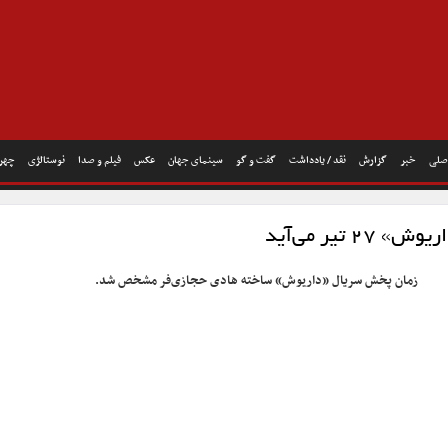
صلی
خبر
گزارش
نقد / یادداشت
گفت و گو
سینمای جهان
عکس
فیلم و صدا
نوستالژی
چهره
وش» ۲۷ تیر می‌آید
زمان پخش سریال «داریوش» ساخته هادی حجازی‌فر مشخص شد.