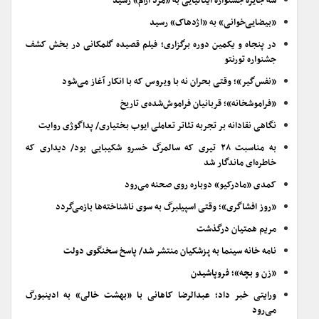
سه جایزه جشنواره ایتالیایی به «مرد آرام» رسید
«بیضایی‌خوانی» به «اژدهاک» رسید
در پنجاه و یکمین دوره برگزاری؛ فیلم قصیده گلمکانی در بخش کشف
جشنواره تورنتو
«نفس‌گیر»؛ وقتی بحران نه با ویروس که با انکار آغاز می‌شود
«فراموشخانه»؛ قربانیان فراموش‌شده‌ی تاریخ
نگاهی نقادانه بر تجربه تئاتر تعاملی ایوب بختیاری/ پداگوژی روایت
به مناسبت ۲۸ تیری که سالمرگ خسرو شکیبایی بود/ دیداری که
خاطره‌ای ماندگار شد
کمدی «مادرکیو» دوباره روی صحنه می‌رود
«روز افشاگری»؛ وقتی اسپیلبرگ به سوی ناشناخته‌ها بازمی‌گردد
مریم همتیان درگذشت
نامه خانه سینما به پزشکیان منتشر شد/ پاسخ سخنگوی دولت
«زن و بچه»؛ فروپاشیدن
ورایتی خبر داد؛ عبدالرضا کاهانی با «بهشت خالی» به ادینبورگ
می‌رود