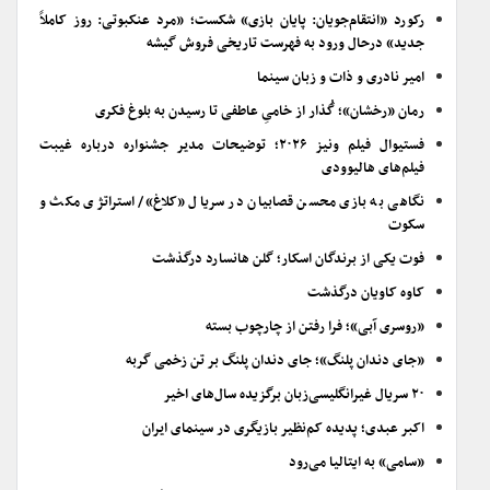
رکورد «انتقام‌جویان: پایان بازی» شکست؛ «مرد عنکبوتی: روز کاملاً
جدید» درحال ورود به فهرست تاریخی فروش گیشه
امیر نادری و ذات و زبان سینما
رمان «رخشان»؛ گُذار از خامیِ عاطفی تا رسیدن به بلوغ فکری
فستیوال فیلم ونیز ۲۰۲۶؛ توضیحات مدیر جشنواره درباره غیبت
فیلم‌های هالیوودی
نگاهی به بازی محسن قصابیان در سریال «کلاغ»/ استراتژی مکث و
سکوت
فوت یکی از برندگان اسکار؛ گلن هانسارد درگذشت
کاوه کاویان درگذشت
«روسری آبی»؛ فرا رفتن از چارچوب بسته
«جای دندان پلنگ»؛ جای دندان پلنگ بر تن زخمی گربه
۲۰ سریال غیرانگلیسی‌زبان برگزیده سال‌های اخیر
اکبر عبدی؛ پدیده کم‌نظیر بازیگری در سینمای ایران
«سامی» به ایتالیا می‌رود