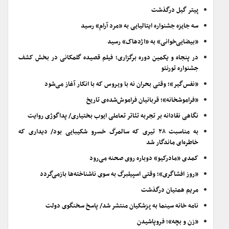
پیتر گیل درگذشت
سه جایزه جشنواره ایتالیایی به «مرد آرام» رسید
«بیضایی‌خوانی» به «اژدهاک» رسید
در پنجاه و یکمین دوره برگزاری؛ فیلم قصیده گلمکانی در بخش کشف
جشنواره تورنتو
«نفس‌گیر»؛ وقتی بحران نه با ویروس که با انکار آغاز می‌شود
«فراموشخانه»؛ قربانیان فراموش‌شده‌ی تاریخ
نگاهی نقادانه بر تجربه تئاتر تعاملی ایوب بختیاری/ پداگوژی روایت
به مناسبت ۲۸ تیری که سالمرگ خسرو شکیبایی بود/ دیداری که
خاطره‌ای ماندگار شد
کمدی «مادرکیو» دوباره روی صحنه می‌رود
«روز افشاگری»؛ وقتی اسپیلبرگ به سوی ناشناخته‌ها بازمی‌گردد
مریم همتیان درگذشت
نامه خانه سینما به پزشکیان منتشر شد/ پاسخ سخنگوی دولت
«زن و بچه»؛ فروپاشیدن