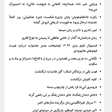
ورایتی خبر داد؛ عبدالرضا کاهانی با «بهشت خالی» به ادینبورگ
می‌رود
رکورد «انتقام‌جویان: پایان بازی» شکست؛ «مرد عنکبوتی: روز کاملاً
جدید» درحال ورود به فهرست تاریخی فروش گیشه
امیر نادری و ذات و زبان سینما
رمان «رخشان»؛ گُذار از خامیِ عاطفی تا رسیدن به بلوغ فکری
فستیوال فیلم ونیز ۲۰۲۶؛ توضیحات مدیر جشنواره درباره غیبت
فیلم‌های هالیوودی
نگاهی به بازی محسن قصابیان در سریال «کلاغ»/ استراتژی مکث و
سکوت
فوت یکی از برندگان اسکار؛ گلن هانسارد درگذشت
کاوه کاویان درگذشت
«روسری آبی»؛ فرا رفتن از چارچوب بسته
«جای دندان پلنگ»؛ جای دندان پلنگ بر تن زخمی گربه
۲۰ سریال غیرانگلیسی‌زبان برگزیده سال‌های اخیر
اکبر عبدی؛ پدیده کم‌نظیر بازیگری در سینمای ایران