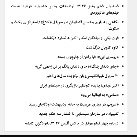
فستیوال فیلم ونیز ۲۰۲۶؛ توضیحات مدیر جشنواره درباره غیبت
فیلم‌های هالیوودی
نگاهی به بازی محسن قصابیان در سریال «کلاغ»/ استراتژی مکث و
سکوت
فوت یکی از برندگان اسکار؛ گلن هانسارد درگذشت
کاوه کاویان درگذشت
«روسری آبی»؛ فرا رفتن از چارچوب بسته
«جای دندان پلنگ»؛ جای دندان پلنگ بر تن زخمی گربه
۲۰ سریال غیرانگلیسی‌زبان برگزیده سال‌های اخیر
اکبر عبدی؛ پدیده کم‌نظیر بازیگری در سینمای ایران
«سامی» به ایتالیا می‌رود
«غروب در دیاری غریب» به خانه اردیبهشت اودلاجان رسید
تغییرات در سازمان سینمایی با انتشار سه حکم جدید
درباره چهار فیلم موفق در باکس آفیس ۲۰۲۶/ نابودگران کلیشه