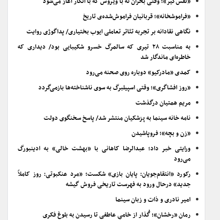
«نفس‌گیر»؛ وقتی بحران نه با ویروس که با انکار آغاز می‌شود
«فراموشخانه»؛ قربانیان فراموش‌شده‌ی تاریخ
نگاهی نقادانه بر تجربه تئاتر تعاملی ایوب بختیاری/ پداگوژی روایت
به مناسبت ۲۸ تیری که سالمرگ خسرو شکیبایی بود/ دیداری که
خاطره‌ای ماندگار شد
کمدی «مادرکیو» دوباره روی صحنه می‌رود
«روز افشاگری»؛ وقتی اسپیلبرگ به سوی ناشناخته‌ها بازمی‌گردد
مریم همتیان درگذشت
نامه خانه سینما به پزشکیان منتشر شد/ پاسخ سخنگوی دولت
«زن و بچه»؛ فروپاشیدن
ورایتی خبر داد؛ عبدالرضا کاهانی با «بهشت خالی» به ادینبورگ
می‌رود
رکورد «انتقام‌جویان: پایان بازی» شکست؛ «مرد عنکبوتی: روز کاملاً
جدید» درحال ورود به فهرست تاریخی فروش گیشه
امیر نادری و ذات و زبان سینما
رمان «رخشان»؛ گُذار از خامیِ عاطفی تا رسیدن به بلوغ فکری