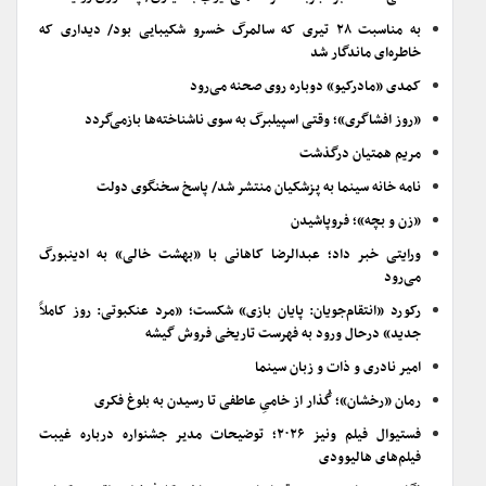
به مناسبت ۲۸ تیری که سالمرگ خسرو شکیبایی بود/ دیداری که
خاطره‌ای ماندگار شد
کمدی «مادرکیو» دوباره روی صحنه می‌رود
«روز افشاگری»؛ وقتی اسپیلبرگ به سوی ناشناخته‌ها بازمی‌گردد
مریم همتیان درگذشت
نامه خانه سینما به پزشکیان منتشر شد/ پاسخ سخنگوی دولت
«زن و بچه»؛ فروپاشیدن
ورایتی خبر داد؛ عبدالرضا کاهانی با «بهشت خالی» به ادینبورگ
می‌رود
رکورد «انتقام‌جویان: پایان بازی» شکست؛ «مرد عنکبوتی: روز کاملاً
جدید» درحال ورود به فهرست تاریخی فروش گیشه
امیر نادری و ذات و زبان سینما
رمان «رخشان»؛ گُذار از خامیِ عاطفی تا رسیدن به بلوغ فکری
فستیوال فیلم ونیز ۲۰۲۶؛ توضیحات مدیر جشنواره درباره غیبت
فیلم‌های هالیوودی