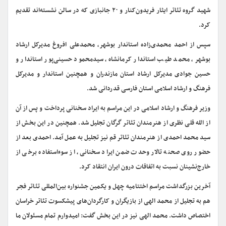
شهید گروه تئاتر ایثار فریدون‌کنار و ۲۰ جانبازی که در سالن نشسته‌اند تقدیم
کرد.
سپس از احمد محمدی‌زاده استاندار بوشهر، محمدعلی افروغ مدیرکل ارشاد
بوشهر، محمد طیب استاندار کرمانشاه، سیدمحمود حسینی‌پور استاندار و
حسین جوادی مدیرکل ارشاد استان مازندران و همچنین استاندار و مدیرکل
فرهنگ و ارشاد اسلامی استان فارسی قدردانی شد.
وزیر فرهنگ و ارشاد اسلامی در این مراسم به ایراد سخنانی پرداخت و پس از آن
از الله قلی نظری از هنرمندان تئاتر گرگان تجلیل شد. همچنین در این بخش از
سید محمد احمدی از هنرمندان تئاتر قم نیز تجلیل به عمل آمد. احمدی بعد از
حضور روی صحنه تالار وحدت ضمن ایراد سخنانی، از سوءاستفاده برخی از
خارج‌نشینان نسبت به اتفاقات درون ایران انتقاد کرد.
آخرین بزرگداشت مراسم اختتامیه چهل و یکمین جشنواره بین‌المللی تئاتر فجر
هم به تجلیل از محمد الهی از بازیگران و کارگردان‌های پیشکسوت تئاتر خراسان
اختصاص داشت. محمد الهی نیز در این بخش گفت: امیدوارم تمام مسئولان ما