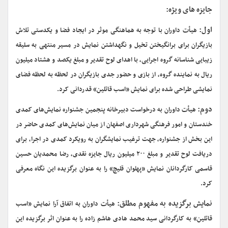
جایزه های ویژه
:
اول:
هیأت داوران با توجه به هماهنگی موثر در ایجاد فضا و یکدستی تلاش
بازیگران برای برانگیختن تخیل و نگهداشتن نمایش در مسیر منتهی به سلیقه
زیبایی شناسانه گروه اجرایی، با اهدای لوح تقدیر و مبلغ یکصد و هشتاد میلیون
ریال به نماینده گروه، از بازی و حضور جدی بازیگران در لحظه به لحظه فضای
نمایشی طراحی شده برای نمایش «اسب قاتلین» قدردانی کرد.
دوم:
هیأت داوران به درخواست دبیرخانه پنجمین جشنواره نمایش‌های کمدی
خندستان و امور فرهنگی شهرداری اصفهان از میان نمایش‌های کمدی حاضر در
این بخش از جشنواره، جهت ترغیب نمایشگران به رویکرد کمدی در اجرا، برای
دریافت لوح تقدیر و مبلغ ۲۰۰ میلیون ریال جایزه نقدی، رضا محمدیان حسین
قاسمی کارگردانان نمایش «پهلوان قلیچ» را به عنوان برگزیده این نگاه معرفی
کرد.
نمایش برگزیده به مفهوم مطلق:
هیأت داوران به اتفاق آرا نمایش «اسب
قاتلین» به کارگردانی سید محمد هادی هاشم زاده را به عنوان اثر برگزیده این