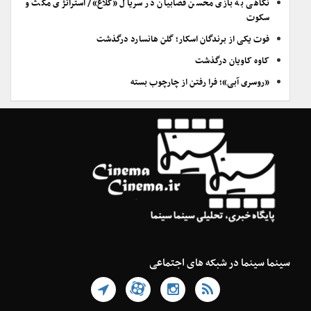
نگاهی به بازی محسن قصابیان در سریال «کلاغ»/ استراتژی مکث و
سکوت
فوت یکی از برندگان اسکار؛ گلن هانسارد درگذشت
کاوه کاویان درگذشت
«روسری آبی»؛ فرا رفتن از چارچوب بسته
سینما سینما در شبکه های اجتماعی