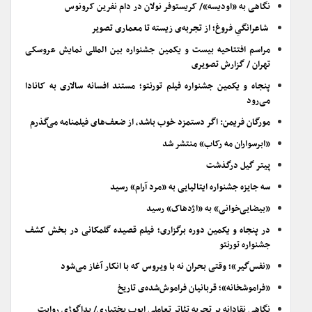
نگاهی به «اودیسه»/ کریستوفر نولان در دام نفرین کرونوس
شاعرانگیِ فروغ؛ از تجربه‌ی زیسته تا معماری تصویر
مراسم افتتاحیه بیست و یکمین جشنواره بین المللی نمایش عروسکی
تهران / گزارش تصویری
پنجاه و یکمین جشنواره فیلم تورنتو؛ مستند افسانه سالاری به کانادا
می‌رود
مورگان فریمن: اگر دستمزد خوب باشد، از ضعف‌های فیلمنامه می‌گذرم
«ابرسواران مه رکاب» منتشر شد
پیتر گیل درگذشت
سه جایزه جشنواره ایتالیایی به «مرد آرام» رسید
«بیضایی‌خوانی» به «اژدهاک» رسید
در پنجاه و یکمین دوره برگزاری؛ فیلم قصیده گلمکانی در بخش کشف
جشنواره تورنتو
«نفس‌گیر»؛ وقتی بحران نه با ویروس که با انکار آغاز می‌شود
«فراموشخانه»؛ قربانیان فراموش‌شده‌ی تاریخ
نگاهی نقادانه بر تجربه تئاتر تعاملی ایوب بختیاری/ پداگوژی روایت