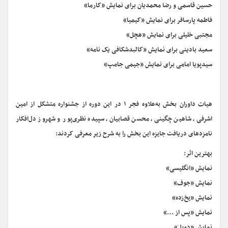
حسین قاسمی و رضا محمدیان برای نمایش «کارما»
فاطمه پارسافر برای نمایش «کیمیا»
مجتبی خلیلی برای نمایش «هچل»
سعید بادینی برای نمایش «کالبدشکافی یک نامه»
سیدپویا امامی برای نمایش «جیمی جامپ»
هیات داوران بخش به‌علاوه فجر ۱ در این دوره از جشنواره متشکل از امین
اشرفی، شاهین چگینی، محسن قصابیان، سپیده نظری‌پور و شهروز دل‌افکار
نامزدهای دریافت جایزه این بخش را به شرح زیر معرفی کردند:
بهترین اثر:
نمایش «انگلیسی»
نمایش «جوف»
نمایش «یخ‌زده»
نمایش «پس از …»
نمایش «دویل»