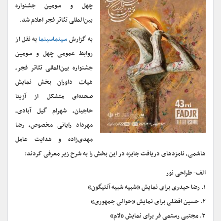
چهل و سومین جشنواره
بین‌المللی تئاتر فجر اعلام شد.
به گزارش
سینماسینما
به نقل از
روابط عمومی چهل و سومین
جشنواره بین‌المللی تئاتر فجر،
هیات داوران بخش نمایش
صحنه‌ای متشکل از آزیتا
حاجیان، شهرام گیل آبادی،
مهرداد رایانی مخصوص، رضا
مهدی‌زاده و هدایت عامل
هاشمی، نامزدهای دریافت جایزه در این بخش را به شرح زیر معرفی کردند:
الف- طراحی نور
۱. رضا حیدری برای نمایش «شبیه شبیه آنتیگون»
۲. حسین افضلی برای نمایش «حوالی جمهوری»
۳. مجتبی رستمی فر برای نمایش «لام»