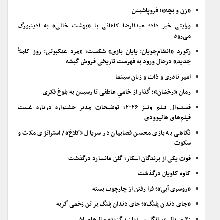
«زن و بچه»؛ فروپاشیدن
ورایتی خبر داد؛ عبدالرضا کاهانی با «بهشت خالی» به ادینبورگ
می‌رود
رکورد «انتقام‌جویان: پایان بازی» شکست؛ «مرد عنکبوتی: روز کاملاً
جدید» درحال ورود به فهرست تاریخی فروش گیشه
امیر نادری و ذات و زبان سینما
رمان «رخشان»؛ گُذار از خامیِ عاطفی تا رسیدن به بلوغ فکری
فستیوال فیلم ونیز ۲۰۲۶؛ توضیحات مدیر جشنواره درباره غیبت
فیلم‌های هالیوودی
نگاهی به بازی محسن قصابیان در سریال «کلاغ»/ استراتژی مکث و
سکوت
فوت یکی از برندگان اسکار؛ گلن هانسارد درگذشت
کاوه کاویان درگذشت
«روسری آبی»؛ فرا رفتن از چارچوب بسته
«جای دندان پلنگ»؛ جای دندان پلنگ بر تن زخمی گربه
۲۰ سریال غیرانگلیسی‌زبان برگزیده سال‌های اخیر