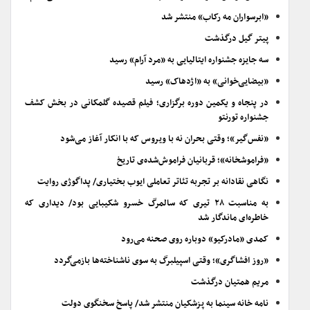
«ابرسواران مه رکاب» منتشر شد
پیتر گیل درگذشت
سه جایزه جشنواره ایتالیایی به «مرد آرام» رسید
«بیضایی‌خوانی» به «اژدهاک» رسید
در پنجاه و یکمین دوره برگزاری؛ فیلم قصیده گلمکانی در بخش کشف
جشنواره تورنتو
«نفس‌گیر»؛ وقتی بحران نه با ویروس که با انکار آغاز می‌شود
«فراموشخانه»؛ قربانیان فراموش‌شده‌ی تاریخ
نگاهی نقادانه بر تجربه تئاتر تعاملی ایوب بختیاری/ پداگوژی روایت
به مناسبت ۲۸ تیری که سالمرگ خسرو شکیبایی بود/ دیداری که
خاطره‌ای ماندگار شد
کمدی «مادرکیو» دوباره روی صحنه می‌رود
«روز افشاگری»؛ وقتی اسپیلبرگ به سوی ناشناخته‌ها بازمی‌گردد
مریم همتیان درگذشت
نامه خانه سینما به پزشکیان منتشر شد/ پاسخ سخنگوی دولت