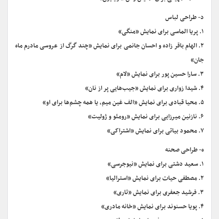
د- طراحی لباس
۱. پریا الماسی برای نمایش «منگی»
۲. الهام باقر زاده و احسان جانمی برای نمایش «چند گرگ از عروسی مادرم ماه
جان»
۳. سارا حسین پور برای نمایش «لام»
۴. شیدا زواری برای نمایش «جیب‌هایی پر از نان»
۵. محیا قبادی برای نمایش «الف غین میم، یا همه چشم‌ها برای او»
۶. نازنین میرزایی برای نمایش «رومئو و ژولیت»
۷. محمود بیاتی برای نمایش «اشتراکی»
ه- طراحی صحنه
۱. سعید دشتی برای نمایش «نیوجرسی»
۲. مصطفی حیات برای نمایش «استرالیا»
۳. فرشید جعفری برای نمایش «تاری»
۴. پویا حسنوند برای نمایش «خانه مادری»