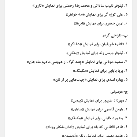
۴. نیلوفر نقیب ساداتی و محمدرضا رحمتی برای نمایش «تاری»
۵. علی کوزه گر برای نمایش «سه خواهر»
۶. امین جعفری برای نمایش «ابرها»
ب- طراحی گریم
۱. فاطمه شریفیان برای نمایش «دغاگر»
۲. نیلوفر مرسل وند برای نمایش «منگی»
۳. سعید موذنی برای نمایش «چند گرگ از عروسی مادرم ماه جان»
۴. پریا بابایی برای نمایش «مکبثک»
۵. بهاره اسدی برای نمایش «جیب‌هایی پر از نان»
ج- موسیقی
۱. مهرداد علیپور برای نمایش «بیجن»
۲. رامین قاسمی برای نمایش «سارای»
۳. محمود خلیلی برای نمایش «مکبثک»
۴. طاهر اقطابی گناباد برای نمایش «آداب شکار روباه»
۵. حامد مهینی برای نمایش زنان «آوینیون»