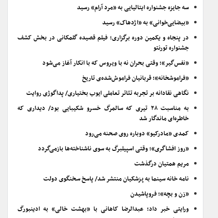
سه جایزه جشنواره ایتالیایی به «مرد آرام» رسید
«بیضایی‌خوانی» به «اژدهاک» رسید
در پنجاه و یکمین دوره برگزاری؛ فیلم قصیده گلمکانی در بخش کشف
جشنواره تورنتو
«نفس‌گیر»؛ وقتی بحران نه با ویروس که با انکار آغاز می‌شود
«فراموشخانه»؛ قربانیان فراموش‌شده‌ی تاریخ
نگاهی نقادانه بر تجربه تئاتر تعاملی ایوب بختیاری/ پداگوژی روایت
به مناسبت ۲۸ تیری که سالمرگ خسرو شکیبایی بود/ دیداری که
خاطره‌ای ماندگار شد
کمدی «مادرکیو» دوباره روی صحنه می‌رود
«روز افشاگری»؛ وقتی اسپیلبرگ به سوی ناشناخته‌ها بازمی‌گردد
مریم همتیان درگذشت
نامه خانه سینما به پزشکیان منتشر شد/ پاسخ سخنگوی دولت
«زن و بچه»؛ فروپاشیدن
ورایتی خبر داد؛ عبدالرضا کاهانی با «بهشت خالی» به ادینبورگ