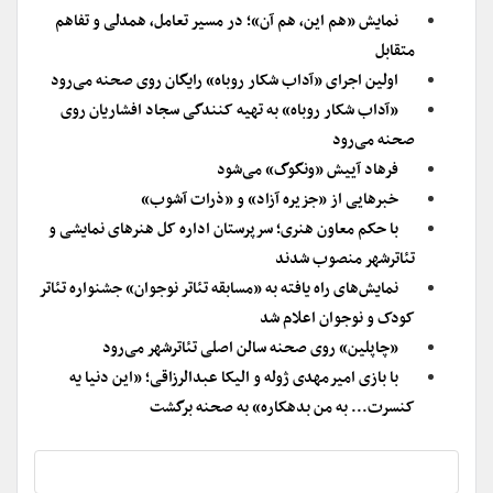
نمایش «هم این، هم آن»؛ در مسیر تعامل، همدلی و تفاهم
متقابل
اولین اجرای «آداب شکار روباه» رایگان روی صحنه می‌رود
«آداب شکار روباه» به تهیه کنندگی سجاد افشاریان روی
صحنه می‌رود
فرهاد آییش «ونگوگ» می‌شود
خبرهایی از «جزیره آزاد» و «ذرات آشوب»
با حکم معاون هنری؛ سرپرستان اداره کل هنرهای نمایشی و
تئاترشهر منصوب شدند
نمایش‌های راه یافته به «مسابقه تئاتر نوجوان» جشنواره تئاتر
کودک و نوجوان اعلام شد
«چاپلین» روی صحنه سالن اصلی تئاترشهر می‌رود
با بازی امیرمهدی ژوله و الیکا عبدالرزاقی؛ «این دنیا یه
کنسرت..‌. به من بدهکاره» به صحنه برگشت