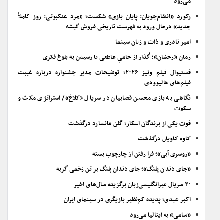
می‌رود
رکورد «انتقام‌جویان: پایان بازی» شکست؛ «مرد عنکبوتی: روز کاملاً
جدید» درحال ورود به فهرست تاریخی فروش گیشه
امیر نادری و ذات و زبان سینما
رمان «رخشان»؛ گُذار از خامیِ عاطفی تا رسیدن به بلوغ فکری
فستیوال فیلم ونیز ۲۰۲۶؛ توضیحات مدیر جشنواره درباره غیبت
فیلم‌های هالیوودی
نگاهی به بازی محسن قصابیان در سریال «کلاغ»/ استراتژی مکث و
سکوت
فوت یکی از برندگان اسکار؛ گلن هانسارد درگذشت
کاوه کاویان درگذشت
«روسری آبی»؛ فرا رفتن از چارچوب بسته
«جای دندان پلنگ»؛ جای دندان پلنگ بر تن زخمی گربه
۲۰ سریال غیرانگلیسی‌زبان برگزیده سال‌های اخیر
اکبر عبدی؛ پدیده کم‌نظیر بازیگری در سینمای ایران
«سامی» به ایتالیا می‌رود