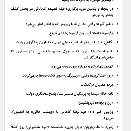
«بیضایی‌خوانی» به «اژدهاک» رسید
در پنجاه و یکمین دوره برگزاری؛ فیلم قصیده گلمکانی در بخش کشف
جشنواره تورنتو
«نفس‌گیر»؛ وقتی بحران نه با ویروس که با انکار آغاز می‌شود
«فراموشخانه»؛ قربانیان فراموش‌شده‌ی تاریخ
نگاهی نقادانه بر تجربه تئاتر تعاملی ایوب بختیاری/ پداگوژی روایت
به مناسبت ۲۸ تیری که سالمرگ خسرو شکیبایی بود/ دیداری که
خاطره‌ای ماندگار شد
کمدی «مادرکیو» دوباره روی صحنه می‌رود
«روز افشاگری»؛ وقتی اسپیلبرگ به سوی ناشناخته‌ها بازمی‌گردد
مریم همتیان درگذشت
نامه خانه سینما به پزشکیان منتشر شد/ پاسخ سخنگوی دولت
«زن و بچه»؛ فروپاشیدن
ورایتی خبر داد؛ عبدالرضا کاهانی با «بهشت خالی» به ادینبورگ
می‌رود
رکورد «انتقام‌جویان: پایان بازی» شکست؛ «مرد عنکبوتی: روز کاملاً