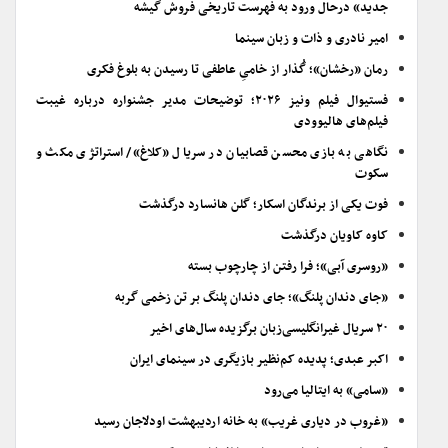
جدید» درحال ورود به فهرست تاریخی فروش گیشه
امیر نادری و ذات و زبان سینما
رمان «رخشان»؛ گُذار از خامیِ عاطفی تا رسیدن به بلوغ فکری
فستیوال فیلم ونیز ۲۰۲۶؛ توضیحات مدیر جشنواره درباره غیبت
فیلم‌های هالیوودی
نگاهی به بازی محسن قصابیان در سریال «کلاغ»/ استراتژی مکث و
سکوت
فوت یکی از برندگان اسکار؛ گلن هانسارد درگذشت
کاوه کاویان درگذشت
«روسری آبی»؛ فرا رفتن از چارچوب بسته
«جای دندان پلنگ»؛ جای دندان پلنگ بر تن زخمی گربه
۲۰ سریال غیرانگلیسی‌زبان برگزیده سال‌های اخیر
اکبر عبدی؛ پدیده کم‌نظیر بازیگری در سینمای ایران
«سامی» به ایتالیا می‌رود
«غروب در دیاری غریب» به خانه اردیبهشت اودلاجان رسید