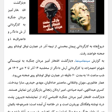
«بازگشت
افتخار آمیز
مردان جنگ»
به کارگردانی
آرش دادگر و
«اعتراف‌ها و
دروغ‌ها» به کارگردانی پیمان محسنی از نیمه آذر در عمارت نوفل لوشاتو روی
صحنه خواهند رفت.
به گزارش
سینماسینما
، «بازگشت افتخار آمیز مردان جنگ» به نویسندگی
شهرام احمدزاده با کارگردانی آرش دادگر از سه‌شنبه ۱۴ آذر تا ۳ دی ۱۴۰۲ هر
شب ساعت ۱۸ به مدت ۶۰ دقیقه در عمارت نوفل لوشاتو روی صحنه می‌رود.
عمار عاشوری، مهران واشقانی، ماه‌منیر صادقیان، مهدی حیدری، سارا بیدخت،
کسری عبداللهی، امید صیادی، امیر اردلان زنجانی بازیگران این نمایش هستند.
«بازگشت افتخار آمیز مردان جنگ» اقتباسی آزاد از نمایشنامه «بیرون پشت
در» نوشته ولفگانگ بورشرت است و در خلاصه آن آمده است: «سرجوخه بکمان
پس از پایان جنگ و سه سال اسارت و کار اجباری در سیبری آزاد شده و به