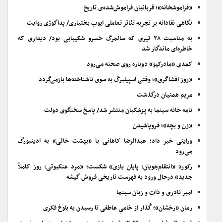
«فراموشخانه»؛ قربانیان فراموش‌شده‌ی تاریخ
نگاهی نقادانه بر تجربه تئاتر تعاملی ایوب بختیاری/ پداگوژی روایت
به مناسبت ۲۸ تیری که سالمرگ خسرو شکیبایی بود/ دیداری که
خاطره‌ای ماندگار شد
کمدی «مادرکیو» دوباره روی صحنه می‌رود
«روز افشاگری»؛ وقتی اسپیلبرگ به سوی ناشناخته‌ها بازمی‌گردد
مریم همتیان درگذشت
نامه خانه سینما به پزشکیان منتشر شد/ پاسخ سخنگوی دولت
«زن و بچه»؛ فروپاشیدن
ورایتی خبر داد؛ عبدالرضا کاهانی با «بهشت خالی» به ادینبورگ
می‌رود
رکورد «انتقام‌جویان: پایان بازی» شکست؛ «مرد عنکبوتی: روز کاملاً
جدید» درحال ورود به فهرست تاریخی فروش گیشه
امیر نادری و ذات و زبان سینما
رمان «رخشان»؛ گُذار از خامیِ عاطفی تا رسیدن به بلوغ فکری