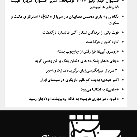
فستیوال فیلم ونیز ۲۰۲۶؛ توضیحات مدیر جشنواره درباره غیبت
فیلم‌های هالیوودی
نگاهی به بازی محسن قصابیان در سریال «کلاغ»/ استراتژی مکث و
سکوت
فوت یکی از برندگان اسکار؛ گلن هانسارد درگذشت
کاوه کاویان درگذشت
«روسری آبی»؛ فرا رفتن از چارچوب بسته
«جای دندان پلنگ»؛ جای دندان پلنگ بر تن زخمی گربه
۲۰ سریال غیرانگلیسی‌زبان برگزیده سال‌های اخیر
اکبر عبدی؛ پدیده کم‌نظیر بازیگری در سینمای ایران
«سامی» به ایتالیا می‌رود
«غروب در دیاری غریب» به خانه اردیبهشت اودلاجان رسید