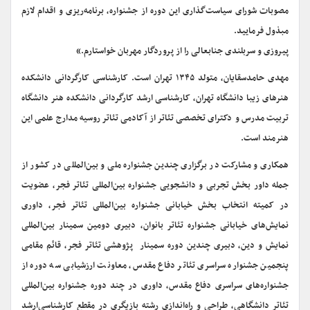
مصوبات شورای سیاست‌گذاری این دوره از جشنواره، برنامه‌ریزی و اقدام لازم
مبذول فرمایید.
پیروزی و سربلندی جنابعالی را از پروردگار مهربان خواستارم.»
مهدی حامدسقایان، متولد ۱۳۴۵ تهران است. کارشناسی کارگردانی دانشکده
هنرهای زیبا دانشگاه تهران، کارشناسی ‌ارشد کارگردانی دانشکده هنر دانشگاه
تربیت مدرس و دکترای تخصصی تئاتر از آکادمی تئاتر روسیه مدارج علمی این
هنرمند است.
همکاری و مشارکت در برگزاری چندین جشنواره ملی و بین‌المللی در کشور از
جمله داور بخش تجربی و دانشجویی جشنواره بین‌المللی تئاتر فجر، عضویت
در کمیته انتخاب بخش خیابانی جشنواره بین‌المللی تئاتر فجر، داوری
نمایش‌های خیابانی جشنواره تئاتر بانوان، دبیری دومین سمینار بین‌المللی
نمایش و دین، دبیری چندین دوره سمینار پژوهشی تئاتر فجر، قائم مقامی
پنجمین جشنواره سراسری تئاتر دفاع مقدس، معاونت ارزشیابی سه دوره از
جشنواره‌های سراسری دفاع مقدس، داوری در چند دوره جشنواره بین‌المللی
تئاتر دانشگاهی، طراحی و راه‌اندازی رشته بازیگری در مقطع کارشناسی‌ارشد