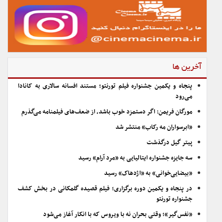
آخرین ها
پنجاه و یکمین جشنواره فیلم تورنتو؛ مستند افسانه سالاری به کانادا
می‌رود
مورگان فریمن: اگر دستمزد خوب باشد، از ضعف‌های فیلمنامه می‌گذرم
«ابرسواران مه رکاب» منتشر شد
پیتر گیل درگذشت
سه جایزه جشنواره ایتالیایی به «مرد آرام» رسید
«بیضایی‌خوانی» به «اژدهاک» رسید
در پنجاه و یکمین دوره برگزاری؛ فیلم قصیده گلمکانی در بخش کشف
جشنواره تورنتو
«نفس‌گیر»؛ وقتی بحران نه با ویروس که با انکار آغاز می‌شود