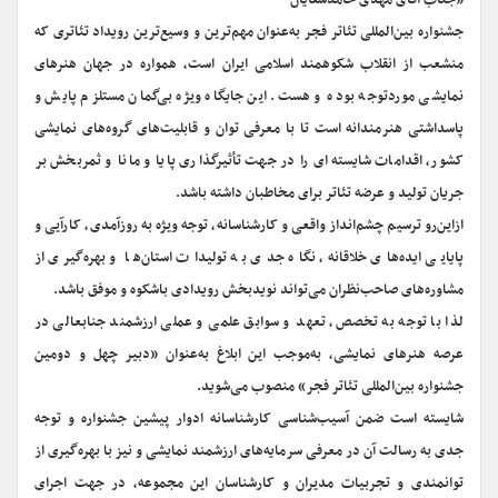
«جناب آقای مهدی حامدسقایان
جشنواره بین‌المللی تئاتر فجر به‌عنوان مهم‌ترین و وسیع‌ترین رویداد تئاتری که
منشعب از انقلاب شکوهمند اسلامی ایران است، همواره در جهان هنرهای
نمایشی موردتوجه بوده و هست. این جایگاه ویژه بی‌گمان مستلزم پایش و
پاسداشتی هنرمندانه است تا با معرفی توان و قابلیت‌های گروه‌های نمایشی
کشور، اقدامات شایسته‌ای را در جهت تأثیرگذاری پایا و مانا و ثمربخش بر
جریان تولید و عرضه تئاتر برای مخاطبان داشته باشد.
ازاین‌رو ترسیم چشم‌انداز واقعی و کارشناسانه، توجه ویژه به روزآمدی، کارآیی و
پایایی ایده‌های خلاقانه، نگاه جدی به تولیدات استان‌ها و بهره‌گیری از
مشاوره‌های صاحب‌نظران می‌تواند نویدبخش رویدادی باشکوه و موفق باشد.
لذا با توجه به تخصص، تعهد و سوابق علمی و عملی ارزشمند جنابعالی در
عرصه هنرهای نمایشی، به‌موجب این ابلاغ به‌عنوان «دبیر چهل و دومین
جشنواره بین‌المللی تئاتر فجر» منصوب می‌شوید.
شایسته است ضمن آسیب‌شناسی کارشناسانه ادوار پیشین جشنواره و توجه
جدی به رسالت آن در معرفی سرمایه‌های ارزشمند نمایشی و نیز با بهره‌گیری از
توانمندی و تجربیات مدیران و کارشناسان این مجموعه، در جهت اجرای