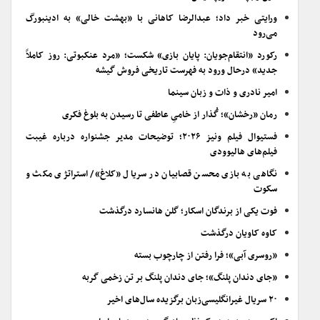
ورایتی خبر داد؛ عبدالرضا کاهانی با «بهشت خالی» به ادینبورگ
می‌رود
رکورد «انتقام‌جویان: پایان بازی» شکست؛ «مرد عنکبوتی: روز کاملاً
جدید» درحال ورود به فهرست تاریخی فروش گیشه
امیر نادری و ذات و زبان سینما
رمان «رخشان»؛ گُذار از خامیِ عاطفی تا رسیدن به بلوغ فکری
فستیوال فیلم ونیز ۲۰۲۶؛ توضیحات مدیر جشنواره درباره غیبت
فیلم‌های هالیوودی
نگاهی به بازی محسن قصابیان در سریال «کلاغ»/ استراتژی مکث و
سکوت
فوت یکی از برندگان اسکار؛ گلن هانسارد درگذشت
کاوه کاویان درگذشت
«روسری آبی»؛ فرا رفتن از چارچوب بسته
«جای دندان پلنگ»؛ جای دندان پلنگ بر تن زخمی گربه
۲۰ سریال غیرانگلیسی‌زبان برگزیده سال‌های اخیر