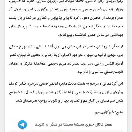
زهرا مریدی، زهره قاسمی، فاطمه سیدطالبی، روژین ستاری، حمید ملاحسینی،
مهران زاغری، فخری سلیمی و حمید نوری که در برگزاری مراسم و تدارک آن
همراه بودند از حاضران دعوت کرد تا برای پذیرایی و افطاری در فضای باز پشت
بام به اعضای دیگر انجمن که به دلیل محدودیت جا و رعایت پروتکل های
بهداشتی در سالن حضور نداشتند، بپیوندند.
از دیگر هنرمندان حاضر در این جشن می توان آناهیتا غنی زاده، بهرام جلالی
پور، مهدی فرشیدی سپهر ، منوچهر اکبرلو، آزیتا رضایی، مجتبی ظریفیان، ناصر
آویژه، افشین زارعی، رضا عبدالعلیزاده، مریم رحیمی، هوشمند هنرکار و اعضای
انجمن صنفی سراسری را نام برد.
این گردهمایی و مراسم به همت هیات مدیره انجمن صنفی سراسری تئاتر کودک
و نوجوان ایران و مشارکت جمعی از اعضا برگزار شد و پس از ۲ سال باعث جمع
شدن هنرمندان در کنار هم و تجدید دیدار و تقویت روحیه هنرمندان شد.
منبع: خبرگزاری مهر