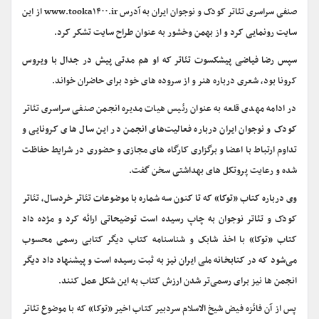
صنفی سراسری تئاتر کودک و نوجوان ایران به آدرس www.tooka۱۴۰۰.ir از این
سایت رونمایی کرد و از بهمن وخشور به عنوان طراح سایت تشکر کرد.
سپس رضا فیاضی پیشکسوت تئاتر که او هم مدتی پیش در جدال با ویروس
کرونا بود، شعری درباره هنر و از سروده های خود برای حاضران خواند.
در ادامه مهدی قلعه به عنوان رئیس هیات مدیره انجمن صنفی سراسری تئاتر
کودک و نوجوان ایران درباره فعالیت‌های انجمن در این سال های کرونایی و
تداوم ارتباط با اعضا و برگزاری کارگاه های مجازی و حضوری در شرایط حفاظت
شده و رعایت پروتکل های بهداشتی سخن گفت.
وی درباره کتاب «توکا» که تا کنون سه شماره با موضوعات تئاتر خردسال، تئاتر
کودک و تئاتر نوجوان به چاپ رسیده است توضیحاتی ارائه کرد و مژده داد
کتاب «توکا» با اخذ شابک و شناسنامه کتاب دیگر کتابی رسمی محسوب
می‌شود که در کتابخانه ملی ایران نیز به ثبت رسیده است و پیشنهاد داد دیگر
انجمن ها نیز برای رسمی‌تر شدن ارزش کتاب به این شکل عمل کنند.
پس از آن فائزه فیض شیخ الاسلام سردبیر کتاب اخیر «توکا» که با موضوع تئاتر