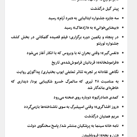
پیتر گیل درگذشت
سه جایزه جشنواره ایتالیایی به «مرد آرام» رسید
«بیضایی‌خوانی» به «اژدهاک» رسید
در پنجاه و یکمین دوره برگزاری؛ فیلم قصیده گلمکانی در بخش کشف
جشنواره تورنتو
«نفس‌گیر»؛ وقتی بحران نه با ویروس که با انکار آغاز می‌شود
«فراموشخانه»؛ قربانیان فراموش‌شده‌ی تاریخ
نگاهی نقادانه بر تجربه تئاتر تعاملی ایوب بختیاری/ پداگوژی روایت
به مناسبت ۲۸ تیری که سالمرگ خسرو شکیبایی بود/ دیداری که
خاطره‌ای ماندگار شد
کمدی «مادرکیو» دوباره روی صحنه می‌رود
«روز افشاگری»؛ وقتی اسپیلبرگ به سوی ناشناخته‌ها بازمی‌گردد
مریم همتیان درگذشت
نامه خانه سینما به پزشکیان منتشر شد/ پاسخ سخنگوی دولت
«زن و بچه»؛ فروپاشیدن