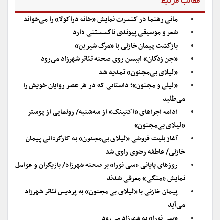
مطالب مرتبط
مانی رهنما در کنسرت نمایش «خانه دراکولا» را می‌خواند
شعر و موسیقی پیوندی ناگسستنی دارد
بازگشت پیمان خازنی با «مرگ شیرین»
«جن زدگان» ایبسن روی صحنه تئاتر شهرزاد می‌رود
«لیلای بی‌مجنون» تمدید شد
«لیلی و مجنون»؛ داستانی که در هر عصر روایان خویش را
می‌طلبد
ادامه اجراهای «اکتینگ‌» از سه‌شنبه/ رونمایی از پوستر
«لیلای بی‌مجنون»
آغاز بلیت فروشی «لیلای بی‌مجنون» به کارگردانی پیمان
خازنی/ عاطفه رضوی راوی شد
روزهای پایانی «سی نورا» بر صحنه شهرزاد/ بازیگران و عوامل
نمایش «منگی» معرفی شدند
پیمان خازنی با «لیلای بی مجنون» به پردیس تئاتر شهرزاد
می‌آید
«سی نورا» به شهرزاد می‌رود