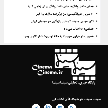
«جای دندان پلنگ»؛ جای دندان پلنگ بر تن زخمی گربه
۲۰ سریال غیرانگلیسی‌زبان برگزیده سال‌های اخیر
اکبر عبدی؛ پدیده کم‌نظیر بازیگری در سینمای ایران
«سامی» به ایتالیا می‌رود
«غروب در دیاری غریب» به خانه اردیبهشت اودلاجان رسید
سینما سینما در شبکه های اجتماعی