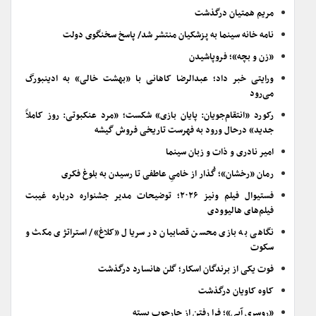
مریم همتیان درگذشت
نامه خانه سینما به پزشکیان منتشر شد/ پاسخ سخنگوی دولت
«زن و بچه»؛ فروپاشیدن
ورایتی خبر داد؛ عبدالرضا کاهانی با «بهشت خالی» به ادینبورگ
می‌رود
رکورد «انتقام‌جویان: پایان بازی» شکست؛ «مرد عنکبوتی: روز کاملاً
جدید» درحال ورود به فهرست تاریخی فروش گیشه
امیر نادری و ذات و زبان سینما
رمان «رخشان»؛ گُذار از خامیِ عاطفی تا رسیدن به بلوغ فکری
فستیوال فیلم ونیز ۲۰۲۶؛ توضیحات مدیر جشنواره درباره غیبت
فیلم‌های هالیوودی
نگاهی به بازی محسن قصابیان در سریال «کلاغ»/ استراتژی مکث و
سکوت
فوت یکی از برندگان اسکار؛ گلن هانسارد درگذشت
کاوه کاویان درگذشت
«روسری آبی»؛ فرا رفتن از چارچوب بسته