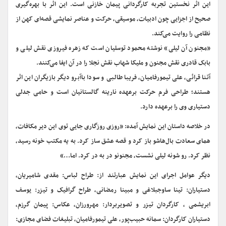
این اثر نخستین تجربه کارگردانی پیمان خازنی است. این اثر با بهره‌گیری
صحیح از اجزایی چون ادبیات، موسیقی، حرکت و عناصر نمایشی قصه‌ای کهن از
نظامی را روایت می‌کند.
«مجنون آن لیلی» نوشته محمود توسلیان است که زهره فیروزی نقش لیلی و
بابک قادری نقش مجنون و ملیکا شهاب نقش نجلا را در آن ایفا می‌کنند.
آتنا قرائی، علی تیمورفامیان، فریبا طالبی و سودا باآبرو دیگر بازیگران این اثر
هستند؛ طراحی فرم حرکت برعهده نارینه گالستانیان است و حامی جدلی
دستیاری وی را برعهده دارد.
در خلاصه داستان این نمایش آمده: «روزی روزگاری جایی توی این دیر مکافات،
همای سعادت بال‌هاشو باز کرد و قصه عشق ساز کرد. به یه مکتب خونه رسید،
نظر کرد. رو شونه لیلی نشست، مجنونو در به در کرد. اما…»
دیگر عوامل اجرای این نمایش عبارتند از: طراح لباس: مقدی شامیریان،
دستیاران: تینا ساوجبلاغی و مبینا رمضانی، طراح گرافیک و تیزر: یوسف
ابریشمی ، کارگردان تیزر و تصویربردار: مهرورزان، عکاس: پیمان گرزم،
دستیاران کارگردان: سمانه حبیب‌پور، علی تیمورفامیان، تبلیغات فضای مجازی: