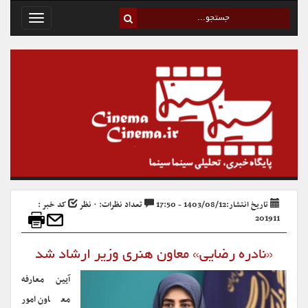
Toggle
avigation
تاریخ انتشار:1403/08/12 - 17:50
تعداد نظرات: ۰ نظر
کد خبر :
201911
«نادره رضایی» معاون هنری وزیر ارشاد شد
آیین معارفه
معاون امور