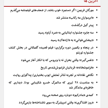
آخرین ها
مورگان فریمن: اگر دستمزد خوب باشد، از ضعف‌های فیلمنامه می‌گذرم
«ابرسواران مه رکاب» منتشر شد
پیتر گیل درگذشت
سه جایزه جشنواره ایتالیایی به «مرد آرام» رسید
«بیضایی‌خوانی» به «اژدهاک» رسید
در پنجاه و یکمین دوره برگزاری؛ فیلم قصیده گلمکانی در بخش کشف
جشنواره تورنتو
«نفس‌گیر»؛ وقتی بحران نه با ویروس که با انکار آغاز می‌شود
«فراموشخانه»؛ قربانیان فراموش‌شده‌ی تاریخ
نگاهی نقادانه بر تجربه تئاتر تعاملی ایوب بختیاری/ پداگوژی روایت
به مناسبت ۲۸ تیری که سالمرگ خسرو شکیبایی بود/ دیداری که
خاطره‌ای ماندگار شد
کمدی «مادرکیو» دوباره روی صحنه می‌رود
«روز افشاگری»؛ وقتی اسپیلبرگ به سوی ناشناخته‌ها بازمی‌گردد