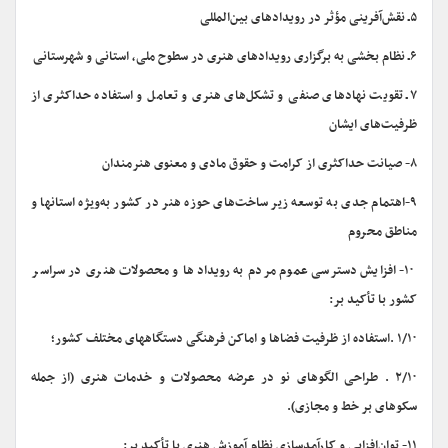
۵ـ نقش­‌آفرینی مؤثر در رویدادهای بین­‌المللی
۶ـ نظام بخشی به برگزاری رویدادهای هنری در سطوح ملی، استانی و شهرستانی
۷ـ تقویت نهادهای صنفی و تشکل­‌های هنری و تعامل و استفاده حداکثری از
ظرفیت­‌های ایشان
۸- صیانت حداکثری از کرامت و حقوق مادی و معنوی هنرمندان
۹-اهتمام جدی به توسعه زیر ساخت­‌های حوزه هنر در کشور به­‌ویژه استان­ها و
مناطق محروم
۱۰- افزایش دسترسی عموم مردم به رویدادها و محصولات هنری در سراسر
کشور با تأکید بر:
۱/۱۰ .استفاده از ظرفیت فضاها و اماکن فرهنگی دستگاه­های مختلف کشور؛
۲/۱۰ . طراحی الگوهای نو در عرضه محصولات و خدمات هنری (از جمله
سکوهای بر خط و مجازی).
۱۱- توان­‌افزایی و کارآمدسازی نظام آموزش هنری با تأکید بر: