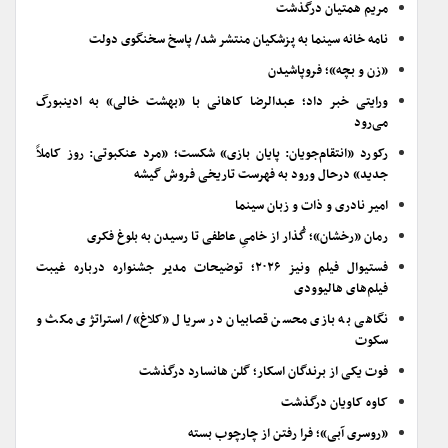
مریم همتیان درگذشت
نامه خانه سینما به پزشکیان منتشر شد/ پاسخ سخنگوی دولت
«زن و بچه»؛ فروپاشیدن
ورایتی خبر داد؛ عبدالرضا کاهانی با «بهشت خالی» به ادینبورگ
می‌رود
رکورد «انتقام‌جویان: پایان بازی» شکست؛ «مرد عنکبوتی: روز کاملاً
جدید» درحال ورود به فهرست تاریخی فروش گیشه
امیر نادری و ذات و زبان سینما
رمان «رخشان»؛ گُذار از خامیِ عاطفی تا رسیدن به بلوغ فکری
فستیوال فیلم ونیز ۲۰۲۶؛ توضیحات مدیر جشنواره درباره غیبت
فیلم‌های هالیوودی
نگاهی به بازی محسن قصابیان در سریال «کلاغ»/ استراتژی مکث و
سکوت
فوت یکی از برندگان اسکار؛ گلن هانسارد درگذشت
کاوه کاویان درگذشت
«روسری آبی»؛ فرا رفتن از چارچوب بسته