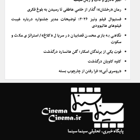
امیر نادری و ذات و زبان سینما
رمان «رخشان»؛ گُذار از خامیِ عاطفی تا رسیدن به بلوغ فکری
فستیوال فیلم ونیز ۲۰۲۶؛ توضیحات مدیر جشنواره درباره غیبت
فیلم‌های هالیوودی
نگاهی به بازی محسن قصابیان در سریال «کلاغ»/ استراتژی مکث و
سکوت
فوت یکی از برندگان اسکار؛ گلن هانسارد درگذشت
کاوه کاویان درگذشت
«روسری آبی»؛ فرا رفتن از چارچوب بسته