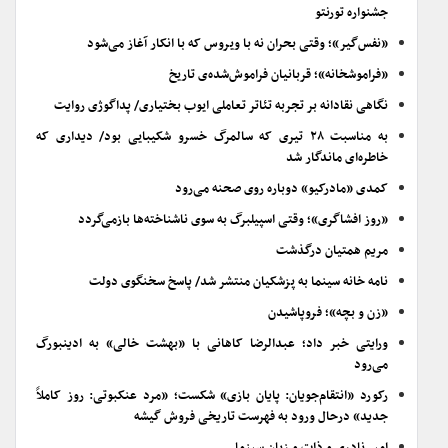
جشنواره تورنتو
«نفس‌گیر»؛ وقتی بحران نه با ویروس که با انکار آغاز می‌شود
«فراموشخانه»؛ قربانیان فراموش‌شده‌ی تاریخ
نگاهی نقادانه بر تجربه تئاتر تعاملی ایوب بختیاری/ پداگوژی روایت
به مناسبت ۲۸ تیری که سالمرگ خسرو شکیبایی بود/ دیداری که
خاطره‌ای ماندگار شد
کمدی «مادرکیو» دوباره روی صحنه می‌رود
«روز افشاگری»؛ وقتی اسپیلبرگ به سوی ناشناخته‌ها بازمی‌گردد
مریم همتیان درگذشت
نامه خانه سینما به پزشکیان منتشر شد/ پاسخ سخنگوی دولت
«زن و بچه»؛ فروپاشیدن
ورایتی خبر داد؛ عبدالرضا کاهانی با «بهشت خالی» به ادینبورگ
می‌رود
رکورد «انتقام‌جویان: پایان بازی» شکست؛ «مرد عنکبوتی: روز کاملاً
جدید» درحال ورود به فهرست تاریخی فروش گیشه