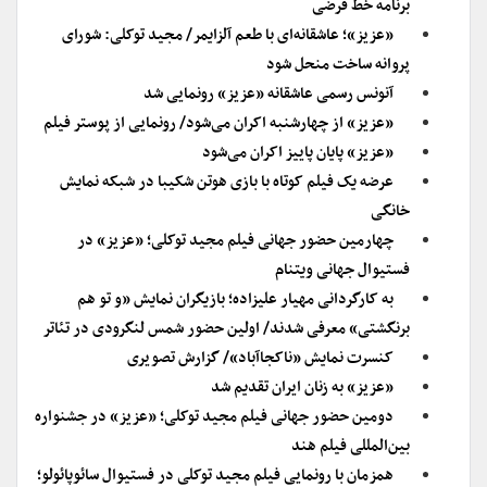
برنامه خط فرضی
«عزیز»؛ عاشقانه‌ای با طعم آلزایمر/ مجید توکلی: شورای
پروانه ساخت منحل شود
آنونس رسمی عاشقانه «عزیز» رونمایی شد
«عزیز» از چهارشنبه اکران می‌شود/ رونمایی از پوستر فیلم
«عزیز» پایان پاییز اکران می‌شود
عرضه یک فیلم کوتاه با بازی هوتن شکیبا در شبکه نمایش
خانگی
چهارمین حضور جهانی فیلم مجید توکلی؛ «عزیز» در
فستیوال جهانی ویتنام
به کارگردانی مهیار علیزاده؛ بازیگران نمایش «و تو هم
برنگشتی» معرفی شدند/ اولین حضور شمس لنگرودی در تئاتر
کنسرت نمایش «ناکجاآباد»/ گزارش تصویری
«عزیز» به زنان ایران تقدیم شد
دومین حضور جهانی فیلم مجید توکلی؛ «عزیز» در جشنواره
بین‌المللی فیلم هند
همزمان با رونمایی فیلم مجید توکلی در فستیوال سائوپائولو؛