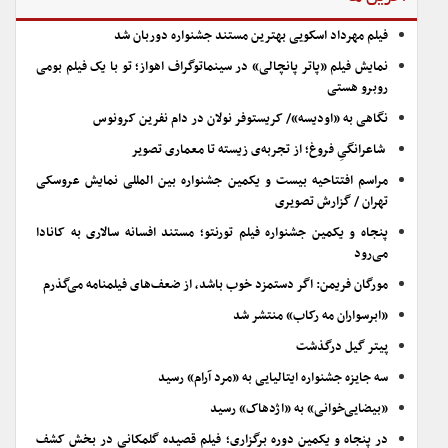
فیلم مهرداد اسکویی بهترین مستند جشنواره دوربان شد
نمایش فیلم «پاتر پانچالی» در سینماتوگراف اهواز؛ تو با یک فیلم بومی
روبرو هستی
نگاهی به «اودیسه»/ کریستوفر نولان در دام نفرین کرونوس
شاعرانگیِ فروغ؛ از تجربه‌ی زیسته تا معماری تصویر
مراسم افتتاحیه بیست و یکمین جشنواره بین المللی نمایش عروسکی
تهران / گزارش تصویری
پنجاه و یکمین جشنواره فیلم تورنتو؛ مستند افسانه سالاری به کانادا
می‌رود
مورگان فریمن: اگر دستمزد خوب باشد، از ضعف‌های فیلمنامه می‌گذرم
«ابرسواران مه رکاب» منتشر شد
پیتر گیل درگذشت
سه جایزه جشنواره ایتالیایی به «مرد آرام» رسید
«بیضایی‌خوانی» به «اژدهاک» رسید
در پنجاه و یکمین دوره برگزاری؛ فیلم قصیده گلمکانی در بخش کشف