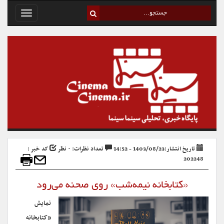
Toggle
avigation
تاریخ انتشار:1403/08/23 - 14:52
تعداد نظرات: ۰ نظر
کد خبر :
202248
«کتابخانه نیمه‌شب» روی صحنه می‌رود
نمایش
«کتابخانه