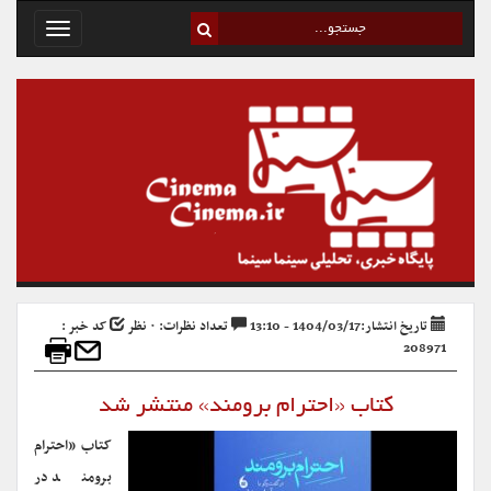
Toggle
avigation
تاریخ انتشار:1404/03/17 - 13:10
تعداد نظرات: ۰ نظر
کد خبر :
208971
کتاب «احترام برومند» منتشر شد
کتاب «احترام
برومند در