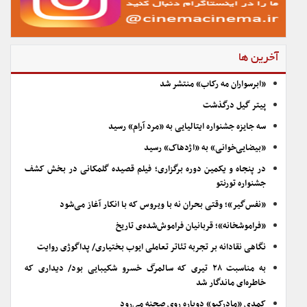
آخرین ها
«ابرسواران مه رکاب» منتشر شد
پیتر گیل درگذشت
سه جایزه جشنواره ایتالیایی به «مرد آرام» رسید
«بیضایی‌خوانی» به «اژدهاک» رسید
در پنجاه و یکمین دوره برگزاری؛ فیلم قصیده گلمکانی در بخش کشف
جشنواره تورنتو
«نفس‌گیر»؛ وقتی بحران نه با ویروس که با انکار آغاز می‌شود
«فراموشخانه»؛ قربانیان فراموش‌شده‌ی تاریخ
نگاهی نقادانه بر تجربه تئاتر تعاملی ایوب بختیاری/ پداگوژی روایت
به مناسبت ۲۸ تیری که سالمرگ خسرو شکیبایی بود/ دیداری که
خاطره‌ای ماندگار شد
کمدی «مادرکیو» دوباره روی صحنه می‌رود