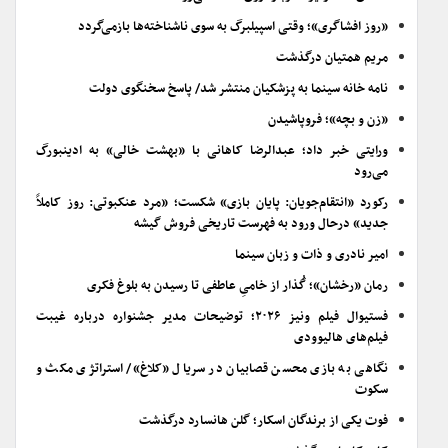
«روز افشاگری»؛ وقتی اسپیلبرگ به سوی ناشناخته‌ها بازمی‌گردد
مریم همتیان درگذشت
نامه خانه سینما به پزشکیان منتشر شد/ پاسخ سخنگوی دولت
«زن و بچه»؛ فروپاشیدن
ورایتی خبر داد؛ عبدالرضا کاهانی با «بهشت خالی» به ادینبورگ
می‌رود
رکورد «انتقام‌جویان: پایان بازی» شکست؛ «مرد عنکبوتی: روز کاملاً
جدید» درحال ورود به فهرست تاریخی فروش گیشه
امیر نادری و ذات و زبان سینما
رمان «رخشان»؛ گُذار از خامیِ عاطفی تا رسیدن به بلوغ فکری
فستیوال فیلم ونیز ۲۰۲۶؛ توضیحات مدیر جشنواره درباره غیبت
فیلم‌های هالیوودی
نگاهی به بازی محسن قصابیان در سریال «کلاغ»/ استراتژی مکث و
سکوت
فوت یکی از برندگان اسکار؛ گلن هانسارد درگذشت