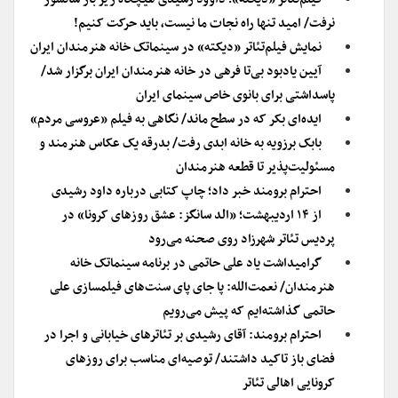
نرفت/ امید تنها راه نجات ما نیست، باید حرکت کنیم!
نمایش فیلم‌تئاتر «دیکته» در سینماتک خانه هنرمندان ایران
آیین یادبود بی‌تا فرهی در خانه هنرمندان ایران برگزار شد/
پاسداشتی برای بانوی خاص سینمای ایران
ایده‌ای بکر که در سطح ماند/ نگاهی به فیلم «عروسی مردم»
بابک برزویه به خانه ابدی رفت/ بدرقه یک عکاس هنرمند و
مسئولیت‌پذیر تا قطعه هنرمندان
احترام برومند خبر داد؛ چاپ کتابی درباره داود رشیدی
از ۱۴ اردیبهشت؛ «الد سانگز: عشق روزهای کرونا» در
پردیس تئاتر شهرزاد روی صحنه می‌رود
گرامیداشت یاد علی حاتمی در برنامه سینماتک خانه
هنرمندان/ نعمت‌الله: پا جای پای سنت‌های فیلمسازی علی
حاتمی گذاشته‌ایم که پیش می‌رویم
احترام برومند: آقای رشیدی بر تئاترهای خیابانی و اجرا در
فضای باز تاکید داشتند/ توصیه‌ای مناسب برای روزهای
کرونایی اهالی تئاتر