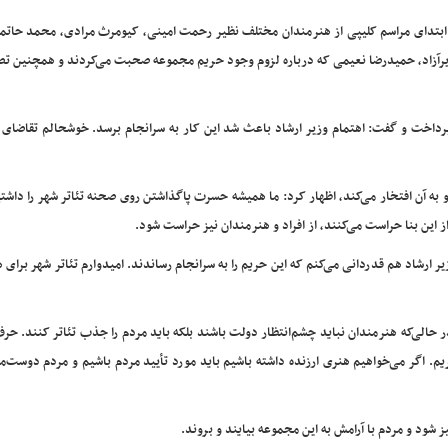
ابتدای مراسم کلیپی از هنرمندان مختلف نظیر رحمت امینی، کیومرث مرادی، محمد حاتم
رآزاد، حمیدرضا نعیمی که درباره لزوم وجود حریم مجموعه صحبت می‌کردند و همچنین تصا
 پرداخت و گفت: اهتمام وزیر ارشاد باعث شد این کار به سرانجام برسد. خوشحالم تقاضای
 به آن افتخار می‌کند، اظهار کرد: ما همیشه حسرت پاگذاشتن روی صحنه تئاتر شهر را داشت
این بنا حراست می‌کنند، از افراد و هنرمندان نیز حراست شود.
 ارشاد هم قدردانی می‌کنم که این حریم را به سرانجام رساندند. امیدوارم تئاتر شهر برای 
حالی‌که هنرمندان نباید چشم‌انتظار دولت باشند بلکه باید مردم را جذب تئاتر کنند. حر
یم. اگر می‌خواهیم هنری ارزنده داشته باشیم باید مورد تأیید مردم باشیم و مردم دوست‌م
 شود و مردم با آرامش به این مجموعه بیایند و بروند.