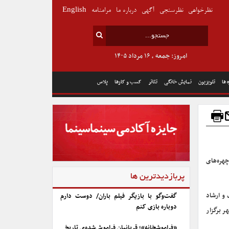
نظرخواهی
نظرسنجی
آگهی
درباره ما
مرامنامه
English
امروز: جمعه , ۱۶ مرداد ۱۴۰۵
 ها
تلویزیون
نمایش خانگی
تئاتر
کسب و کارها
پلاس
هره‌های
پربازدیدترین ها
 و ارشاد
گفت‌وگو با بازیگر فیلم باران/ دوست دارم
دوباره بازی کنم
انس تئاتر شهر برگزار
«فراموشخانه»؛ قربانیان فراموش‌شده‌ی تاریخ