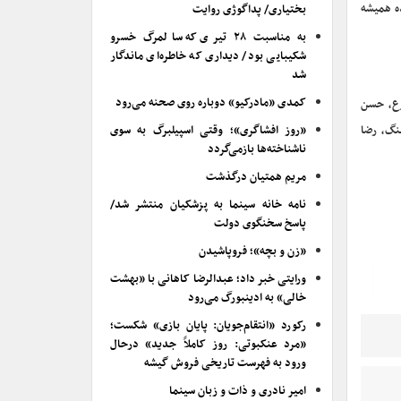
ه همیشه
بختیاری/ پداگوژی روایت
به مناسبت ۲۸ تیری که سالمرگ خسرو
شکیبایی بود/ دیداری که خاطره‌ای ماندگار
شد
کمدی «مادرکیو» دوباره روی صحنه می‌رود
رع، حسن
نگ، رضا
«روز افشاگری»؛ وقتی اسپیلبرگ به سوی
ناشناخته‌ها بازمی‌گردد
مریم همتیان درگذشت
نامه خانه سینما به پزشکیان منتشر شد/
پاسخ سخنگوی دولت
«زن و بچه»؛ فروپاشیدن
ورایتی خبر داد؛ عبدالرضا کاهانی با «بهشت
خالی» به ادینبورگ می‌رود
رکورد «انتقام‌جویان: پایان بازی» شکست؛
«مرد عنکبوتی: روز کاملاً جدید» درحال
ورود به فهرست تاریخی فروش گیشه
امیر نادری و ذات و زبان سینما