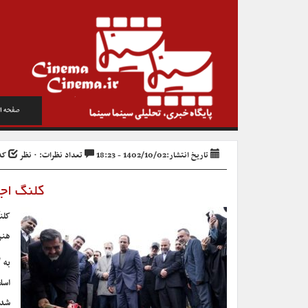
صفحه ا
تاریخ انتشار:1402/10/02 - 18:23
تعداد نظرات: ۰ نظر
کد خ
کلنگ اجر
کلن
هنر
به 
شد.