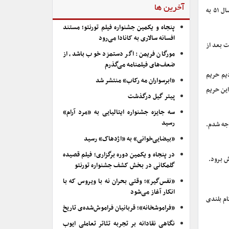
آخرین ها
در ادامه ایرج راد نیز به ایراد سخنانی پرداخت. وی گفت: تئاتر شهر برای همه هنرمندان تئاتر مکان ویژه‌ای است. سال ۴۶ بود که کلنگ این بنا زده شد و در سال ۵۱ به
پنجاه و یکمین جشنواره فیلم تورنتو؛ مستند
افسانه سالاری به کانادا می‌رود
ت بعد از
مورگان فریمن: اگر دستمزد خوب باشد، از
ضعف‌های فیلمنامه می‌گذرم
دیم حریم
«ابرسواران مه رکاب» منتشر شد
این حریم
پیتر گیل درگذشت
سه جایزه جشنواره ایتالیایی به «مرد آرام»
رسید
اجه شدم.
«بیضایی‌خوانی» به «اژدهاک» رسید
در پنجاه و یکمین دوره برگزاری؛ فیلم قصیده
ش برود.
گلمکانی در بخش کشف جشنواره تورنتو
«نفس‌گیر»؛ وقتی بحران نه با ویروس که با
انکار آغاز می‌شود
ام بلندی
«فراموشخانه»؛ قربانیان فراموش‌شده‌ی تاریخ
نگاهی نقادانه بر تجربه تئاتر تعاملی ایوب