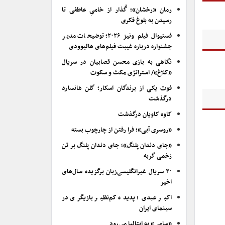
رمان «رخشان»؛ گُذار از خامیِ عاطفی تا
رسیدن به بلوغ فکری
فستیوال فیلم ونیز ۲۰۲۶؛ توضیحات مدیر
جشنواره درباره غیبت فیلم‌های هالیوودی
نگاهی به بازی محسن قصابیان در سریال
«کلاغ»/ استراتژی مکث و سکوت
فوت یکی از برندگان اسکار؛ گلن هانسارد
درگذشت
کاوه کاویان درگذشت
«روسری آبی»؛ فرا رفتن از چارچوب بسته
«جای دندان پلنگ»؛ جای دندان پلنگ بر تن
زخمی گربه
۲۰ سریال غیرانگلیسی‌زبان برگزیده سال‌های
اخیر
اکبر عبدی؛ پدیده کم‌نظیر بازیگری در
سینمای ایران
«سامی» به ایتالیا می‌رود