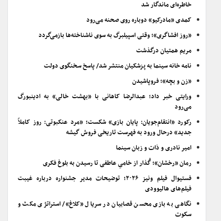
خاطره‌ای ماندگار شد
کمدی «مادرکیو» دوباره روی صحنه می‌رود
«روز افشاگری»؛ وقتی اسپیلبرگ به سوی ناشناخته‌ها بازمی‌گردد
مریم همتیان درگذشت
نامه خانه سینما به پزشکیان منتشر شد/ پاسخ سخنگوی دولت
«زن و بچه»؛ فروپاشیدن
ورایتی خبر داد؛ عبدالرضا کاهانی با «بهشت خالی» به ادینبورگ
می‌رود
رکورد «انتقام‌جویان: پایان بازی» شکست؛ «مرد عنکبوتی: روز کاملاً
جدید» درحال ورود به فهرست تاریخی فروش گیشه
امیر نادری و ذات و زبان سینما
رمان «رخشان»؛ گُذار از خامیِ عاطفی تا رسیدن به بلوغ فکری
فستیوال فیلم ونیز ۲۰۲۶؛ توضیحات مدیر جشنواره درباره غیبت
فیلم‌های هالیوودی
نگاهی به بازی محسن قصابیان در سریال «کلاغ»/ استراتژی مکث و
سکوت