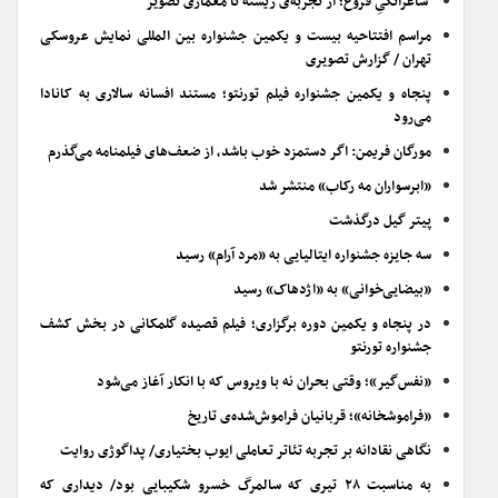
شاعرانگیِ فروغ؛ از تجربه‌ی زیسته تا معماری تصویر
مراسم افتتاحیه بیست و یکمین جشنواره بین المللی نمایش عروسکی
تهران / گزارش تصویری
پنجاه و یکمین جشنواره فیلم تورنتو؛ مستند افسانه سالاری به کانادا
می‌رود
مورگان فریمن: اگر دستمزد خوب باشد، از ضعف‌های فیلمنامه می‌گذرم
«ابرسواران مه رکاب» منتشر شد
پیتر گیل درگذشت
سه جایزه جشنواره ایتالیایی به «مرد آرام» رسید
«بیضایی‌خوانی» به «اژدهاک» رسید
در پنجاه و یکمین دوره برگزاری؛ فیلم قصیده گلمکانی در بخش کشف
جشنواره تورنتو
«نفس‌گیر»؛ وقتی بحران نه با ویروس که با انکار آغاز می‌شود
«فراموشخانه»؛ قربانیان فراموش‌شده‌ی تاریخ
نگاهی نقادانه بر تجربه تئاتر تعاملی ایوب بختیاری/ پداگوژی روایت
به مناسبت ۲۸ تیری که سالمرگ خسرو شکیبایی بود/ دیداری که