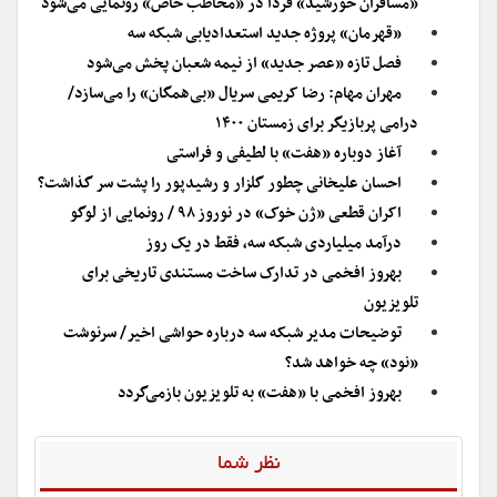
«مسافران خورشید» فردا در «مخاطب خاص» رونمایی می‌شود
«قهرمان» پروژه جدید استعدادیابی شبکه سه
فصل تازه «عصر جدید» از نیمه شعبان پخش می‌شود
مهران مهام: رضا کریمی سریال «بی‌همگان» را می‌سازد/
درامی پربازیگر برای زمستان ۱۴۰۰
آغاز دوباره «هفت» با لطیفی و فراستی
احسان علیخانی چطور گلزار و رشیدپور را پشت سر گذاشت؟
اکران قطعی «ژن خوک» در نوروز ۹۸ / رونمایی از لوگو
درآمد میلیاردی شبکه سه، فقط در یک روز
بهروز افخمی در تدارک ساخت مستندی تاریخی برای
تلویزیون
توضیحات مدیر شبکه سه درباره حواشی اخیر/ سرنوشت
«نود» چه خواهد شد؟
بهروز افخمی با «هفت» به تلویزیون بازمی‌گردد
نظر شما