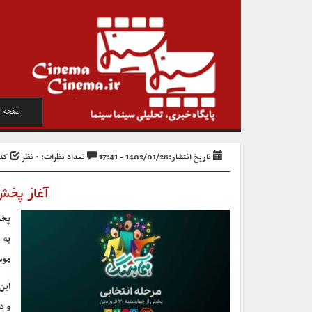
صفحه ا
تاریخ انتشار:1402/01/28 - 17:41
تعداد نظرات: ۰ نظر
کد خب
آغاز پخش «ه
پخش 
به 
موسیقی ا
و دوشنبه