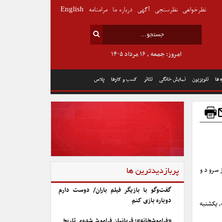
نظرخواهی
نظرسنجی
آگهی
درباره ما
مرامنامه
English
امروز: جمعه , ۱۶ مرداد ۱۴۰۵
 ها
تلویزیون
نمایش خانگی
تئاتر
کسب و کارها
پلاس
 سرود و
پربازدیدترین ها
گفت‌وگو با بازیگر فیلم باران/ دوست دارم
دوباره بازی کنم
 و روزهای شنبه، یکشنبه
«فراموشخانه»؛ قربانیان فراموش‌شده‌ی تاریخ