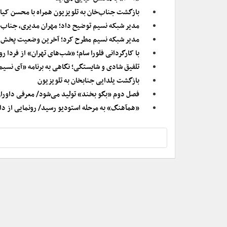
بازگشت جناب‌خان به تلویزیون همراه با محسن کیا
مدیر شبکه نسیم توضیح داد؛ مهران مدیری، جناب‌خ
مدیر شبکه نسیم مطرح کرد؛ آخرین وضعیت پخش «ج
با کارگردانی فلورا سام؛ «شب‌های تهران» از فردا 
تلفیق شادی و شایستگی؛ نگاهی به برنامه «آی نس
بازگشت یلدایی جنابخان به تلویزیون
فصل دوم «بگو بخند» تولید می‌شود/ معرفی داورا
«همآهنگ» به مرحله استودیو رسید/ رونمایی از دا