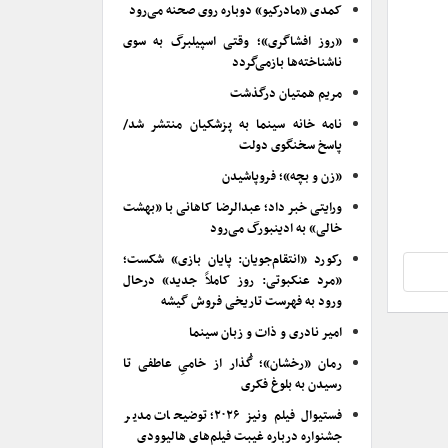
کمدی «مادرکیو» دوباره روی صحنه می‌رود
«روز افشاگری»؛ وقتی اسپیلبرگ به سوی
ناشناخته‌ها بازمی‌گردد
مریم همتیان درگذشت
نامه خانه سینما به پزشکیان منتشر شد/
پاسخ سخنگوی دولت
«زن و بچه»؛ فروپاشیدن
ورایتی خبر داد؛ عبدالرضا کاهانی با «بهشت
خالی» به ادینبورگ می‌رود
رکورد «انتقام‌جویان: پایان بازی» شکست؛
«مرد عنکبوتی: روز کاملاً جدید» درحال
ورود به فهرست تاریخی فروش گیشه
امیر نادری و ذات و زبان سینما
رمان «رخشان»؛ گُذار از خامیِ عاطفی تا
رسیدن به بلوغ فکری
فستیوال فیلم ونیز ۲۰۲۶؛ توضیحات مدیر
جشنواره درباره غیبت فیلم‌های هالیوودی