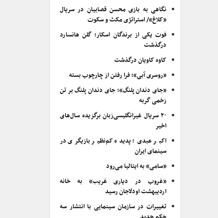
نگاهی به بازی محسن قصابیان در سریال
«کلاغ»/ استراتژی مکث و سکوت
فوت یکی از برندگان اسکار؛ گلن هانسارد
درگذشت
کاوه کاویان درگذشت
«روسری آبی»؛ فرا رفتن از چارچوب بسته
«جای دندان پلنگ»؛ جای دندان پلنگ بر تن
زخمی گربه
۲۰ سریال غیرانگلیسی‌زبان برگزیده سال‌های
اخیر
اکبر عبدی؛ پدیده کم‌نظیر بازیگری در
سینمای ایران
«سامی» به ایتالیا می‌رود
«غروب در دیاری غریب» به خانه
اردیبهشت اودلاجان رسید
تغییرات در سازمان سینمایی با انتشار سه
حکم جدید