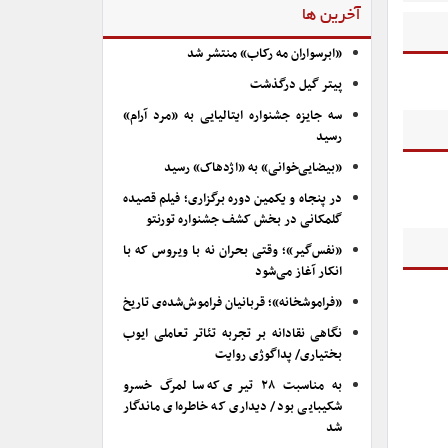
آخرین ها
«ابرسواران مه رکاب» منتشر شد
پیتر گیل درگذشت
سه جایزه جشنواره ایتالیایی به «مرد آرام»
رسید
«بیضایی‌خوانی» به «اژدهاک» رسید
در پنجاه و یکمین دوره برگزاری؛ فیلم قصیده
گلمکانی در بخش کشف جشنواره تورنتو
«نفس‌گیر»؛ وقتی بحران نه با ویروس که با
انکار آغاز می‌شود
«فراموشخانه»؛ قربانیان فراموش‌شده‌ی تاریخ
نگاهی نقادانه بر تجربه تئاتر تعاملی ایوب
بختیاری/ پداگوژی روایت
به مناسبت ۲۸ تیری که سالمرگ خسرو
شکیبایی بود/ دیداری که خاطره‌ای ماندگار
شد