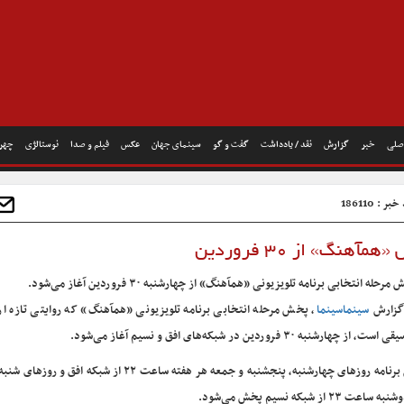
صلی
خبر
گزارش
نقد / یادداشت
گفت و گو
سینمای جهان
عکس
فیلم و صدا
نوستالژی
چهره
ر : 186110
مآهنگ» از ۳۰ فروردین
مرحله انتخابی برنامه تلویزیونی «همآهنگ» از چهارشنبه ۳۰ فروردین آغاز می‌شود.
گزارش
سینماسینما
، پخش مرحله انتخابی برنامه تلویزیونی «همآهنگ» که روایتی تازه از
ست، از چهارشنبه ۳۰ فروردین در شبکه‌های افق و نسیم آغاز می‌شود.
این برنامه روزهای چهارشنبه، پنجشنبه و جمعه هر هفته ساعت ۲۲ از شبکه افق
 ساعت ۲۳ از شبکه نسیم پخش می‌شود.