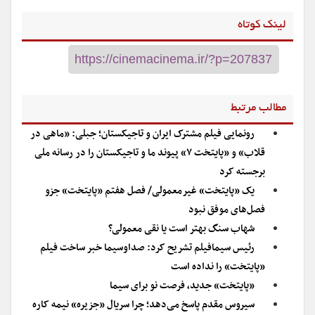
لینک کوتاه
مطالب مرتبط
رونمایی فیلم مشترک ایران و تاجیکستان؛ جبلی: «ماهی در
قلاب» و «پایتخت ۷» پیوند ما و تاجیکستان را در رسانه ملی
برجسته کرد
یک «پایتخت» غیرمعمولی/ فصل هفتم «پایتخت» جزو
فصل‌های موفق نبود
شهاب سنگ بهتر است یا نقی معمولی؟
رئیس سیمافیلم تشریح کرد: صداوسیما خبر ساخت فیلم
«پایتخت» را نداده است
«پایتخت» جدید، فرصت نو برای سیما
سیروس مقدم پاسخ می‌دهد؛ چرا سریال «جزیره» نیمه کاره