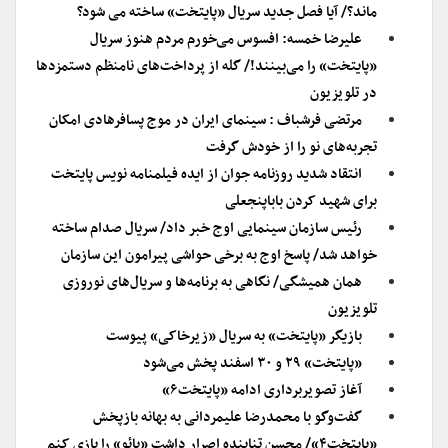
ماند؟/ آیا فصل جدید سریال «پایتخت» ساخته می شود؟
علیرضا خمسه: افسوس می‌خورم مردم هنوز سریال
«پایتخت» را می‌بینند!/ گله از پرداخت‌های نامنظم دستمزدها
در تلویزیون
مرتضی فرشباف : سینمای ایران در موج پسافرهادی امکان
تجربه‌های نو را از خودش گرفت
انتقاد شدید روزنامه جوان از ایده فیلمنامه نویس پایتخت
برای شهید کردن باباپنجعلی
رئیس سازمان سینمایی اوج خبر داد/ سریال صدام ساخته
خواهد شد/ پاسخ اوج به برخی حواشی پیرامون این سازمان
همان همیشگی/ نگاهی به برنامه‌ها و سریال‌های نوروزی
تلویزیون
بازیگر «پایتخت» به سریال «زیرخاکی» پیوست
«پایتخت» ۲۹ و ۳۰ اسفند پخش می‌شود
آغاز تصویربرداری ادامه «پایتخت۶»
گفت‌وگو با محمدرضا علیمردانی به بهانه بازپخش
«پایتخت۴»/ محسن تنابنده اصرار داشت «بائو» را بازی کنم