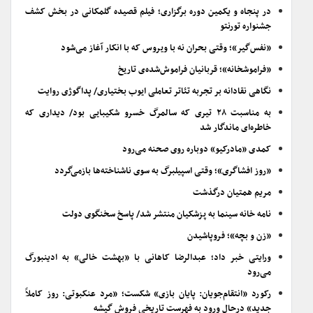
در پنجاه و یکمین دوره برگزاری؛ فیلم قصیده گلمکانی در بخش کشف
جشنواره تورنتو
«نفس‌گیر»؛ وقتی بحران نه با ویروس که با انکار آغاز می‌شود
«فراموشخانه»؛ قربانیان فراموش‌شده‌ی تاریخ
نگاهی نقادانه بر تجربه تئاتر تعاملی ایوب بختیاری/ پداگوژی روایت
به مناسبت ۲۸ تیری که سالمرگ خسرو شکیبایی بود/ دیداری که
خاطره‌ای ماندگار شد
کمدی «مادرکیو» دوباره روی صحنه می‌رود
«روز افشاگری»؛ وقتی اسپیلبرگ به سوی ناشناخته‌ها بازمی‌گردد
مریم همتیان درگذشت
نامه خانه سینما به پزشکیان منتشر شد/ پاسخ سخنگوی دولت
«زن و بچه»؛ فروپاشیدن
ورایتی خبر داد؛ عبدالرضا کاهانی با «بهشت خالی» به ادینبورگ
می‌رود
رکورد «انتقام‌جویان: پایان بازی» شکست؛ «مرد عنکبوتی: روز کاملاً
جدید» درحال ورود به فهرست تاریخی فروش گیشه