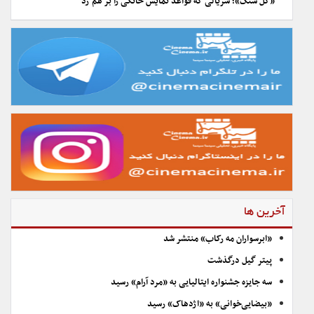
«گل سنگ»؛ سریالی که قواعد نمایش خانگی را بر هم زد
آخرین ها
«ابرسواران مه رکاب» منتشر شد
پیتر گیل درگذشت
سه جایزه جشنواره ایتالیایی به «مرد آرام» رسید
«بیضایی‌خوانی» به «اژدهاک» رسید