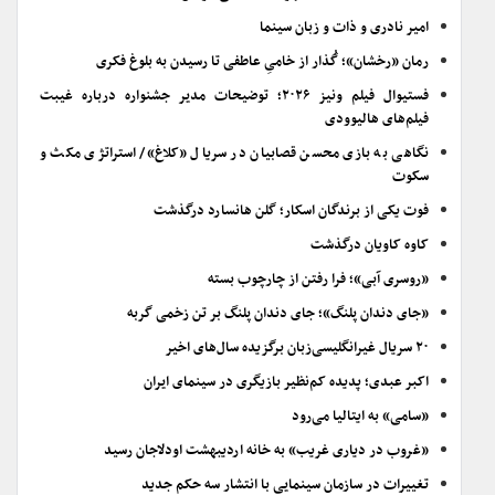
امیر نادری و ذات و زبان سینما
رمان «رخشان»؛ گُذار از خامیِ عاطفی تا رسیدن به بلوغ فکری
فستیوال فیلم ونیز ۲۰۲۶؛ توضیحات مدیر جشنواره درباره غیبت
فیلم‌های هالیوودی
نگاهی به بازی محسن قصابیان در سریال «کلاغ»/ استراتژی مکث و
سکوت
فوت یکی از برندگان اسکار؛ گلن هانسارد درگذشت
کاوه کاویان درگذشت
«روسری آبی»؛ فرا رفتن از چارچوب بسته
«جای دندان پلنگ»؛ جای دندان پلنگ بر تن زخمی گربه
۲۰ سریال غیرانگلیسی‌زبان برگزیده سال‌های اخیر
اکبر عبدی؛ پدیده کم‌نظیر بازیگری در سینمای ایران
«سامی» به ایتالیا می‌رود
«غروب در دیاری غریب» به خانه اردیبهشت اودلاجان رسید
تغییرات در سازمان سینمایی با انتشار سه حکم جدید