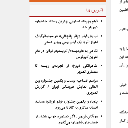
ای از
اطبین
آخرین ها
فیلم مهرداد اسکویی بهترین مستند جشنواره
دوربان شد
مظلوم
نمایش فیلم «پاتر پانچالی» در سینماتوگراف
اهواز؛ تو با یک فیلم بومی روبرو هستی
را به
نگاهی به «اودیسه»/ کریستوفر نولان در دام
ه این
نفرین کرونوس
قبال کردند. ۲۰ گروه آمدند واز خود کودکان رأی جمع‌آوری شد ۲۰ میلیون رأی
شاعرانگیِ فروغ؛ از تجربه‌ی زیسته تا
معماری تصویر
مراسم افتتاحیه بیست و یکمین جشنواره بین
 خیلی
المللی نمایش عروسکی تهران / گزارش
تصویری
اشت و
پنجاه و یکمین جشنواره فیلم تورنتو؛ مستند
افسانه سالاری به کانادا می‌رود
ایگاه
مورگان فریمن: اگر دستمزد خوب باشد، از
 کنار
ضعف‌های فیلمنامه می‌گذرم