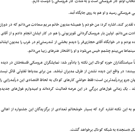
ظه انتخاب اولم کار عروسکی است و به شدت کار عروسکی را دوست دارم.
عروسکی رسید و او هم به روی جایگاه آمد.
تقدیر کند، اشاره کرد: من خودم را همیشه مدیون خانم مریم سعادت می‌دانم که در دوران 
می‌دانم. اولین بار عروسک‌گردانی تلویزیونی را هم در کار ایشان انجام دادم و از آقای 
 بودم و در خوابگاه آقای حجازی‌فر را دیدم بخشی از تندرستی‌ام در غرب را مدیون ایشانم.
ینماها می‌بینم چشمم خیس می‌شود و او را افتخار هنرهای زیبا می‌دانم.
ً سیاستگذاران حوزه کودک این نکته را یادآور شد: نمایشگران عروسکی فلسفه‌شان در دیده
 ببینند؛ در واقع این دیده نشدن از طرف مدیران نباشد. من برای مدیاها تفاوتی قائل نیست
ن جزو پردرآمدترین است؛ فقط حواشیِ کارهای کودک به لحاظ اقتصادی این درآمدزایی را 
ارند . یک زمانی غول‌های بزرگی در این عرصه فعالیت کرده‌اند و امیدوارم غول‌های جدید
ه این نکته اشاره کرد که بسیار خوشحالم تعدادی از برگزیدگان این جشنواره از اهالی 
روسک «سنجد» به شبکه کودک برخواهد گشت.