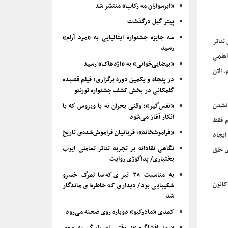
«ابرسواران مه رکاب» منتشر شد
پیتر گیل درگذشت
سه جایزه جشنواره ایتالیایی به «مرد آرام»
تئاتر
رسید
اعلمی
«بیضایی‌خوانی» به «اژدهاک» رسید
 الان
در پنجاه و یکمین دوره برگزاری؛ فیلم قصیده
گلمکانی در بخش کشف جشنواره تورنتو
 نشدن
«نفس‌گیر»؛ وقتی بحران نه با ویروس که با
انکار آغاز می‌شود
م فقط
«فراموشخانه»؛ قربانیان فراموش‌شده‌ی تاریخ
ایجاد
نگاهی نقادانه بر تجربه تئاتر تعاملی ایوب
ی خلق
بختیاری/ پداگوژی روایت
به مناسبت ۲۸ تیری که سالمرگ خسرو
کانون
شکیبایی بود/ دیداری که خاطره‌ای ماندگار
شد
کمدی «مادرکیو» دوباره روی صحنه می‌رود