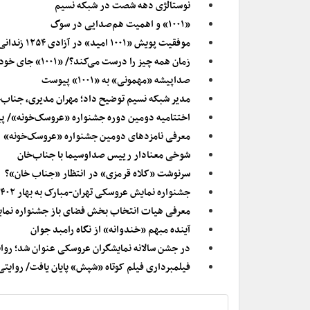
نوستالژی دهه شصت در شبکه نسیم
«۱۰۰۱» و اهمیت هم‌صدایی در سوگ
موفقیت پویش «۱۰۰۱ امید» در آزادی ۱۲۵۴ زندانی جرایم غیرعمد
زمان همه چیز را درست می‌کند؟/ «۱۰۰۱» جای خود را باز کرد
صداپیشه «مهمونی» به «۱۰۰۱» پیوست
مدیر شبکه نسیم توضیح داد؛ مهران مدیری، جناب‌خ
اختتامیه دومین دوره جشنواره «عروسک‌خونه»/ پ
معرفی نامزدهای دومین جشنواره «عروسک‌خونه»
شوخی‌ معنادار رییس صداوسیما با جناب‌خان
سرنوشت «کلاه قرمزی» در انتظار «جناب خان»؟
جشنواره نمایش عروسکی تهران-مبارک به بهار ۱۴۰۲ موکول شد
معرفی هیات انتخاب بخش فضای باز جشنواره نم
آینده مبهم «خندوانه» از نگاه رامبد جوان
در جشن سالانه نمایشگران عروسکی عنوان شد؛ روای
فیلمبرداری فیلم کوتاه «شپش» پایان یافت/ روایت