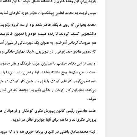
بازیگری‌ام، این رشته هنری را عاشقانه دنبال کردم. تا این لح
سپس نوبت به محمد اعلمی پیشکسوت دیگر حوزه کارهای نمایشی 
محمد بحرانی که روی جایگاه حاضر شده بود از سه گروه برگزیده 
دانشجویی کشف کردند. تا زنده هستم خودم را مدیون خانم سعادت 
هم عروسک‌گردانی آموختم. به عنوان یک شهرستانی از شیراز آمده
که تصویر هادی حجازی‌فر را در تلویزیون، شبکه نمایش‌خانگی و س
او بعد از این نکته، خطاب به مدیران عرصه فرهنگ و هنر خصوصا
است تا عروسک‌ها روح داشته باشند. اما مدیران باید این‌ها را
همیشه می‌گویم کارهای کودک را بفهمید. چون کار کودک در جها
می‌کند. بنابراین کار کودک را جدّی بگیرید؛ بچه‌ها گناهی ند
شوند.
حامد علامتی رئیس کانون پرورش فکری کودکان و نوجوانان هم ب
پرورش فکری‌اند و ما هم برای آنها جوایزی قائل می‌شویم.
البته محمدصادق باطنی در انتهای برنامه خبری هم داد که ع