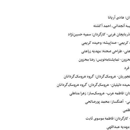
: هادی آریانا
به آنجدانی، احمد آکشته
ربایجان غربی- کارگردان: سمیه حسین‌نژاد
 کریمی- صداپیشه: وحیده کریمی
عتی- طراحی صحنه: مهدیه زراعتی
محزون- نمایشنامه‌نویس: رضا محزون
فرد
دهجوریان- عروسک‌گردان: گروه عروسک‌گردانان
عیده دلیلیان- عروسک‌گردان: گروه عروسک‌گردانان
ن: فاطمه عرب- عروسک‌ساز: زهرا مناهلی
لحی- آهنگساز: محمد پورصالحی
عظمی
- کارگردان: فاطمه موسوی ثابت
 مهدیه عبداللهی