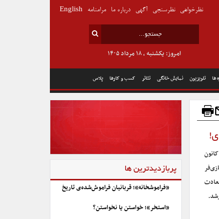
نظرخواهی
نظرسنجی
آگهی
درباره ما
مرامنامه
English
امروز: یکشنبه , ۱۸ مرداد ۱۴۰۵
 ها
تلویزیون
نمایش خانگی
تئاتر
کسب و کارها
پلاس
ی!
کانون
زی‌فر
پربازدیدترین ها
سعادت
«فراموشخانه»؛ قربانیان فراموش‌شده‌ی تاریخ
شد.
«استخر»؛ خواستن یا نخواستن؟