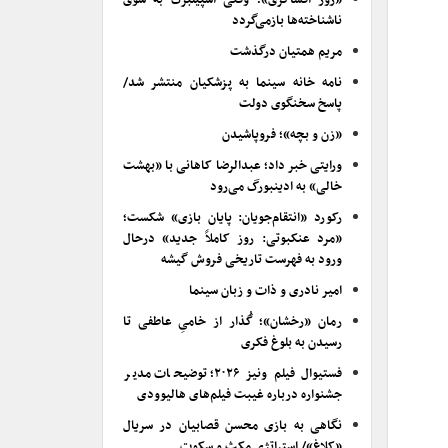
«روز افشاگری»؛ وقتی اسپیلبرگ به سوی
ناشناخته‌ها بازمی‌گردد
مریم همتیان درگذشت
نامه خانه سینما به پزشکیان منتشر شد/
پاسخ سخنگوی دولت
«زن و بچه»؛ فروپاشیدن
ورایتی خبر داد؛ عبدالرضا کاهانی با «بهشت
خالی» به ادینبورگ می‌رود
رکورد «انتقام‌جویان: پایان بازی» شکست؛
«مرد عنکبوتی: روز کاملاً جدید» درحال
ورود به فهرست تاریخی فروش گیشه
امیر نادری و ذات و زبان سینما
رمان «رخشان»؛ گُذار از خامیِ عاطفی تا
رسیدن به بلوغ فکری
فستیوال فیلم ونیز ۲۰۲۶؛ توضیحات مدیر
جشنواره درباره غیبت فیلم‌های هالیوودی
نگاهی به بازی محسن قصابیان در سریال
«کلاغ»/ استراتژی مکث و سکوت