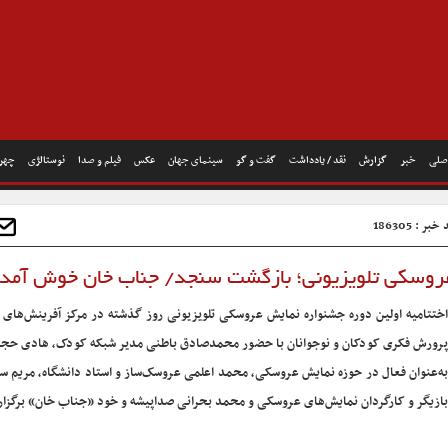
صلی
خبر
گزارش
نقد / یادداشت
گفت و گو
سینمای جهان
عکس
فیلم و صدا
نوستالژی
چهره
بر : 186305
 عروسکی تلویزیونی؛ بازگشت سنجد/ جناب خان خوش آمد
اختتامیه اولین دوره جشنواره نمایش عروسکی تلویزیونی روز گذشته در مرکز آفرینش‌های 
پرورش فکری کودکان و نوجوانان با حضور محمدصادق باطنی مدیر شبکه کودک، هادی حجا
به‌عنوان فعال در حوزه نمایش عروسکی، محمد اعلمی عروسک‌ساز و استاد دانشگاه، مریم 
بازیگر و کارگردان نمایش‌های عروسکی و محمد بحرانی صداپیشه و خود «جناب خان» برگزار