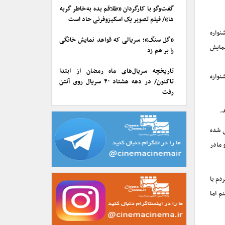
گفت‌وگو با کارگردان «طلاقم بده به خاطر گربه
ها»/ فیلم تصویر یک اسکیزوفرنی حاد است
نواره
«گل سنگ»؛ سریالی که قواعد نمایش خانگی
نمایش
را بر هم زد
تاریخچه سریال‌های ماه رمضان از ابتدا
نواره
تاکنون/ در دهه هشتاد ۴۰ سریال روی آنتن
رفت
.
ی شده
 مادر
دم با
م اما