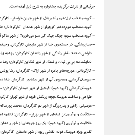
جزئیاتی از نفرات برگزیده جشنواره به شرح ذیل آمده است:
– گروه منتخب اول:عمو زنجیرباف از شهر جوین خراسان- کارگردان
– گروه منتخب دوم:دختر کوچولو از شهر همدان- کارگردانان: طی
– گروه منتخب سوم: جیک جیک کی منو می‌خوره؟ از شهر ماکو آذ
– صداپیشگی: در جستجوی خدا از شهر دلیجان کارگردان: وحیده
– طراحی صحنه: نقش زندگی از شهر زاهدان کارگردان: مهدیه زرا
– نمایشنامه: بی‌بی نبات و قندک از شهر تنکابن کارگردان: رضا 
– کارگردانی: مورچه‌های بامزه از شهر اراک- کارگردان: رضا یونس 
– عروسک‌گردانی: معجزه‌ی آب از شهر نیشابور کارگردان: یلدا 
– عروسک‌گردانی (گروه دوم): فیجیل از شهر همدان کارگردان: س
– طراحی و ساخت عروسک:بچه زرنگش خوبه از شهر تهران کارگردا
– موسیقی: زاغی و پدربزرگ از شهر بم کارگردان: محمد پورصا
– خلاقیت و نوآوری:بز کینه‌ای از شهر تهران- کارگردان: فاطمه ا
– خلاقیت و نوآوری (گروه دوم): یک روز جوجه‌ای از شهر زاهدان
– تقدیر ویژه‌ عروسک‌خونه: نقاشی ریزه از شهر دامغان- کاگردان: