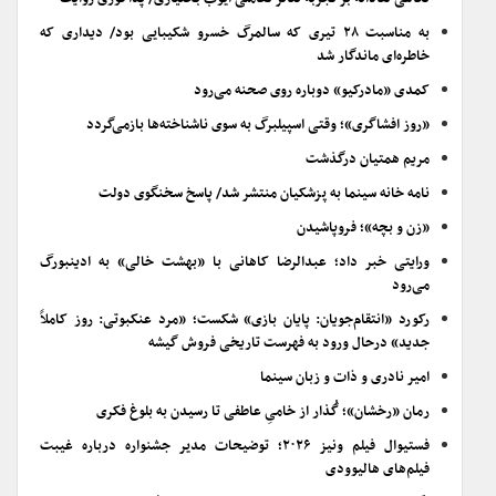
به مناسبت ۲۸ تیری که سالمرگ خسرو شکیبایی بود/ دیداری که
خاطره‌ای ماندگار شد
کمدی «مادرکیو» دوباره روی صحنه می‌رود
«روز افشاگری»؛ وقتی اسپیلبرگ به سوی ناشناخته‌ها بازمی‌گردد
مریم همتیان درگذشت
نامه خانه سینما به پزشکیان منتشر شد/ پاسخ سخنگوی دولت
«زن و بچه»؛ فروپاشیدن
ورایتی خبر داد؛ عبدالرضا کاهانی با «بهشت خالی» به ادینبورگ
می‌رود
رکورد «انتقام‌جویان: پایان بازی» شکست؛ «مرد عنکبوتی: روز کاملاً
جدید» درحال ورود به فهرست تاریخی فروش گیشه
امیر نادری و ذات و زبان سینما
رمان «رخشان»؛ گُذار از خامیِ عاطفی تا رسیدن به بلوغ فکری
فستیوال فیلم ونیز ۲۰۲۶؛ توضیحات مدیر جشنواره درباره غیبت
فیلم‌های هالیوودی