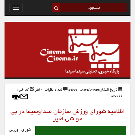
Toggle
avigation
تاریخ انتشار:1403/03/26 - 23:53
تعداد نظرات: ۰ نظر
کد خبر :
197788
اطلاعیه شورای ورزش سازمان صداوسیما در پی
حواشی اخیر
شورای ورزش