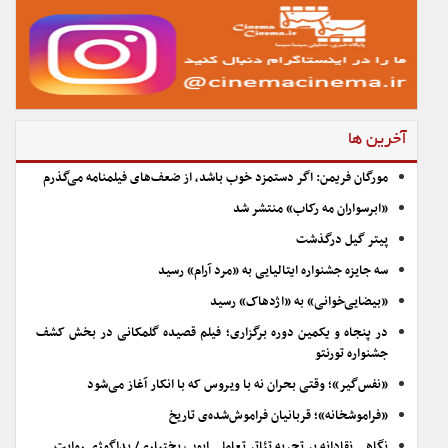
آخرین ها
مورگان فریمن: اگر دستمزد خوب باشد، از ضعف‌های فیلمنامه می‌گذرم
«ابرسواران مه رکاب» منتشر شد
پیتر گیل درگذشت
سه جایزه جشنواره ایتالیایی به «مرد آرام» رسید
«بیضایی‌خوانی» به «اژدهاک» رسید
در پنجاه و یکمین دوره برگزاری؛ فیلم قصیده گلمکانی در بخش کشف
جشنواره تورنتو
«نفس‌گیر»؛ وقتی بحران نه با ویروس که با انکار آغاز می‌شود
«فراموشخانه»؛ قربانیان فراموش‌شده‌ی تاریخ
نگاهی نقادانه بر تجربه تئاتر تعاملی ایوب بختیاری/ پداگوژی روایت