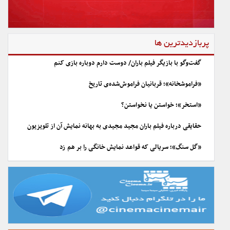
پربازدیدترین ها
گفت‌وگو با بازیگر فیلم باران/ دوست دارم دوباره بازی کنم
«فراموشخانه»؛ قربانیان فراموش‌شده‌ی تاریخ
«استخر»؛ خواستن یا نخواستن؟
حقایقی درباره فیلم باران مجید مجیدی به بهانه نمایش آن از تلویزیون
«گل سنگ»؛ سریالی که قواعد نمایش خانگی را بر هم زد