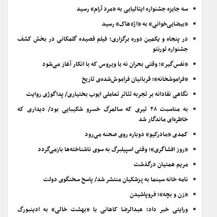
سه جایزه جشنواره ایتالیایی به «مرد آرام» رسید
«بیضایی‌خوانی» به «اژدهاک» رسید
در پنجاه و یکمین دوره برگزاری؛ فیلم قصیده گلمکانی در بخش کشف
جشنواره تورنتو
«نفس‌گیر»؛ وقتی بحران نه با ویروس که با انکار آغاز می‌شود
«فراموشخانه»؛ قربانیان فراموش‌شده‌ی تاریخ
نگاهی نقادانه بر تجربه تئاتر تعاملی ایوب بختیاری/ پداگوژی روایت
به مناسبت ۲۸ تیری که سالمرگ خسرو شکیبایی بود/ دیداری که
خاطره‌ای ماندگار شد
کمدی «مادرکیو» دوباره روی صحنه می‌رود
«روز افشاگری»؛ وقتی اسپیلبرگ به سوی ناشناخته‌ها بازمی‌گردد
مریم همتیان درگذشت
نامه خانه سینما به پزشکیان منتشر شد/ پاسخ سخنگوی دولت
«زن و بچه»؛ فروپاشیدن
ورایتی خبر داد؛ عبدالرضا کاهانی با «بهشت خالی» به ادینبورگ