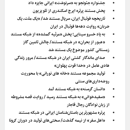
جشنواره جئونجو به «سرنوشت» ایرانی جایزه داد
پخش مستند پرتره ایرج اسکندری از تلویزیون
تاریخچه فوتبال ایران، سریال مستند شد/ «یک ملت، یک
ضربان» روایت دهه‌ها فوتبال در ایران
به یاد خسرو سینایی؛ پخش «مرثیه گمشده» از شبکه مستند
«عبور از بحران» در شبکه مستند/ چالش تامین گاز
زمستانی کشور موضوع یک مستند شد
صدای ماندگار کشتی ایران در شبکه مستند/ مرور زندگی
هادی عامل در «خدا قوت پهلوان»
تولید مجموعه مستند «خانه های نورانی» با محوریت
روضه‌داری‌های سنتی
«انسان گرسنه» به شبکه مستند آمد
«سفیدخوانی» به شبکه مستند رسید / روایت قصه مشروطه
از زبان نوادگان رجال قاجار
پرتره مشهورترین باستان‌شناسان ایرانی در شبکه مستند
«اهل سفر» از نیمه گذشت/ سختی‌های تولید در دوران کرونا