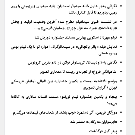
نگرانی مدیر عامل خانه سینما/ اسعدیان: باید سینمای زیرزمینی را روی
زمین بیاوریم تا قابل کنترل باشد
در نشست خبری سیمافیلم مطرح شد؛ آخرین وضعیت تولید و پخش
«پایتخت۸»، «مرد سه هزار چهره»، «سلمان فارسی» و…
فیلم مهرداد اسکویی بهترین مستند جشنواره دوربان شد
نمایش فیلم «پاتر پانچالی» در سینماتوگراف اهواز؛ تو با یک فیلم بومی
روبرو هستی
نگاهی به «اودیسه»/ کریستوفر نولان در دام نفرین کرونوس
شاعرانگیِ فروغ؛ از تجربه‌ی زیسته تا معماری تصویر
مراسم افتتاحیه بیست و یکمین جشنواره بین المللی نمایش عروسکی
تهران / گزارش تصویری
پنجاه و یکمین جشنواره فیلم تورنتو؛ مستند افسانه سالاری به کانادا
می‌رود
مورگان فریمن: اگر دستمزد خوب باشد، از ضعف‌های فیلمنامه می‌گذرم
«ابرسواران مه رکاب» منتشر شد
پیتر گیل درگذشت