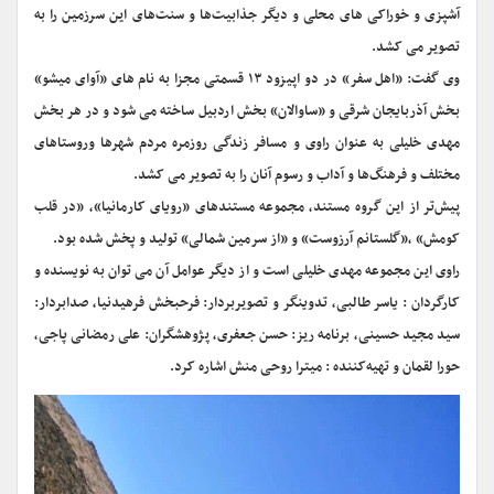
آشپزی و خوراکی های محلی و دیگر جذابیت‌ها و سنت‌های این سرزمین را به
تصویر می کشد.
‎وی گفت: «اهل سفر» در دو اپیزود ۱۳ قسمتی مجزا به نام های «آوای میشو»
بخش آذربایجان شرقی و «ساوالان» بخش اردبیل ساخته می شود و در هر بخش
مهدی خلیلی به عنوان راوی و مسافر زندگی روزمره مردم شهرها وروستاهای
مختلف و فرهنگ‌ها و آداب و رسوم آنان را به تصویر می کشد.
پیش‌تر از این گروه مستند، مجموعه مستندهای «رویای کارمانیا»، «در قلب
کومش» ،«گلستانم آرزوست» و «از سرمین شمالی» تولید و پخش شده بود.
‎راوی این مجموعه مهدی خلیلی است و از دیگر عوامل آن می توان به نویسنده و
کارگردان : یاسر طالبی، تدوینگر و تصویربردار: فرحبخش فرهیدنیا، صدابردار:
سید مجید حسینی، برنامه ریز: حسن جعفری، پژوهشگران: علی رمضانی پاجی،
حورا لقمان و تهیه‌کننده : میترا روحی منش اشاره کرد.