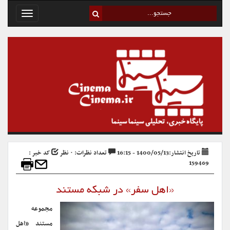
Toggle
avigation
تاریخ انتشار:1400/05/13 - 16:15
تعداد نظرات: ۰ نظر
کد خبر :
159469
«اهل سفر» در شبکه مستند
مجموعه
مستند «اهل