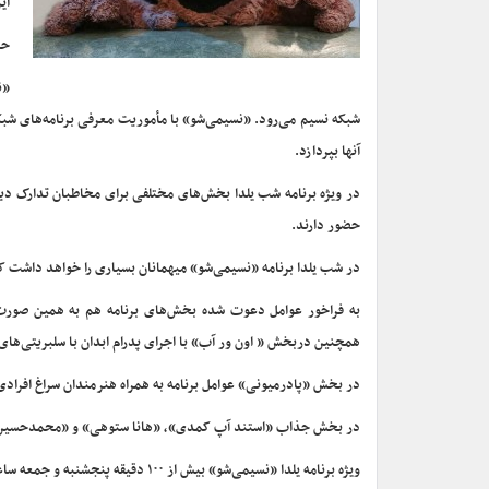
ای
حا
«ن
شبکه نسیم می‌رود. «نسیمی‌شو» با مأموریت معرفی برنامه‌های شبکه ن
آنها بپردازد.
در ویژه برنامه شب یلدا بخش‌های مختلفی برای مخاطبان تدارک دی
حضور دارند.
در شب یلدا برنامه «نسیمی‌شو» میهمانان بسیاری را خواهد داشت ک
به فراخور عوامل دعوت شده بخش‌های برنامه هم به همین صورت 
همچنین دربخش « اون ور آب» با اجرای پدرام ابدان با سلبریتی‌ه
در بخش «پادرمیونی» عوامل برنامه به همراه هنرمندان سراغ افرادی
در بخش جذاب «استند آپ کمدی»، «هانا ستوهی» و «محمدحسین توس
ویژه برنامه یلدا «نسیمی‌شو» بیش از ۱۰۰ دقیقه پنجشنبه و جمعه ساعت ۱۹:۳۰ روی آنتن شبکه نسیم می‌رود.