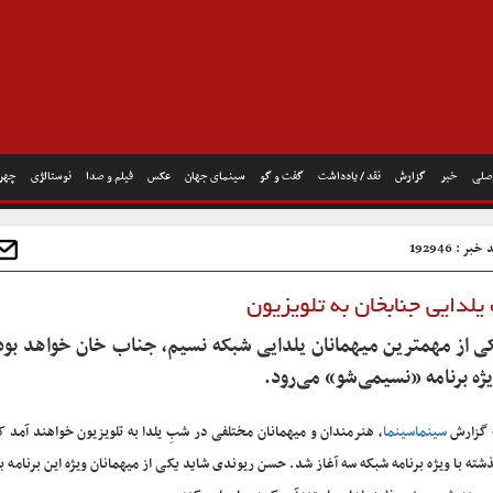
صلی
خبر
گزارش
نقد / یادداشت
گفت و گو
سینمای جهان
عکس
فیلم و صدا
نوستالژی
چهره
بر : 192946
لدایی جنابخان به تلویزیون
ی از مهمترین میهمانان یلدایی شبکه نسیم، جناب خان خواهد بود 
ژه برنامه «نسیمی‌شو» می‌رود.
 گزارش
سینماسینما
، هنرمندان و میهمانان مختلفی در شبِ یلدا به تلویزیون خواهند آمد ک
شته با ویژه برنامه شبکه سه آغاز شد. حسن ریوندی شاید یکی از میهمانان ویژه این برنامه ب