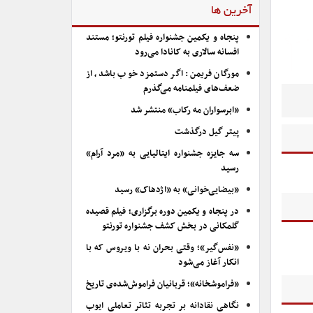
آخرین ها
پنجاه و یکمین جشنواره فیلم تورنتو؛ مستند
افسانه سالاری به کانادا می‌رود
مورگان فریمن: اگر دستمزد خوب باشد، از
ضعف‌های فیلمنامه می‌گذرم
«ابرسواران مه رکاب» منتشر شد
پیتر گیل درگذشت
سه جایزه جشنواره ایتالیایی به «مرد آرام»
رسید
«بیضایی‌خوانی» به «اژدهاک» رسید
در پنجاه و یکمین دوره برگزاری؛ فیلم قصیده
گلمکانی در بخش کشف جشنواره تورنتو
«نفس‌گیر»؛ وقتی بحران نه با ویروس که با
انکار آغاز می‌شود
«فراموشخانه»؛ قربانیان فراموش‌شده‌ی تاریخ
نگاهی نقادانه بر تجربه تئاتر تعاملی ایوب