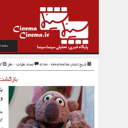
صفحه ا
تاریخ انتشار:1402/09/29 - 17:20
تعداد نظرات: ۰ نظر
کد خ
بازگشت ی
یک
وی
به
گذ