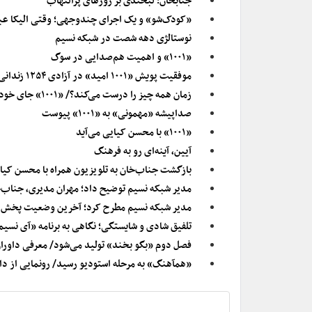
جنابخان؛ لبخندی بر روزهای پرالتهاب
«کودک‌شو» و یک اجرای چندوجهی؛ وقتی الیکا عبدال
نوستالژی دهه شصت در شبکه نسیم
«۱۰۰۱» و اهمیت هم‌صدایی در سوگ
موفقیت پویش «۱۰۰۱ امید» در آزادی ۱۲۵۴ زندانی جرایم غیرعمد
زمان همه چیز را درست می‌کند؟/ «۱۰۰۱» جای خود را باز کرد
صداپیشه «مهمونی» به «۱۰۰۱» پیوست
«۱۰۰۱» با محسن کیایی می‌آید
آیین، آینه‌ای رو به فرهنگ
بازگشت جناب‌خان به تلویزیون همراه با محسن کیا
مدیر شبکه نسیم توضیح داد؛ مهران مدیری، جناب‌خ
مدیر شبکه نسیم مطرح کرد؛ آخرین وضعیت پخش «ج
تلفیق شادی و شایستگی؛ نگاهی به برنامه «آی نس
فصل دوم «بگو بخند» تولید می‌شود/ معرفی داورا
«همآهنگ» به مرحله استودیو رسید/ رونمایی از دا