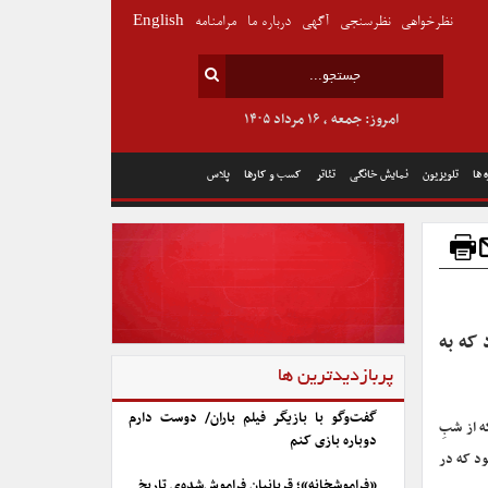
نظرخواهی
نظرسنجی
آگهی
درباره ما
مرامنامه
English
امروز: جمعه , ۱۶ مرداد ۱۴۰۵
 ها
تلویزیون
نمایش خانگی
تئاتر
کسب و کارها
پلاس
که به
پربازدیدترین ها
گفت‌وگو با بازیگر فیلم باران/ دوست دارم
ه از شبِ
دوباره بازی کنم
ود که در
«فراموشخانه»؛ قربانیان فراموش‌شده‌ی تاریخ