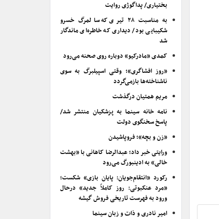
بختیاری/ پداگوژی روایت
به مناسبت ۲۸ تیری که سالمرگ خسرو
شکیبایی بود/ دیداری که خاطره‌ای ماندگار
شد
کمدی «مادرکیو» دوباره روی صحنه می‌رود
«روز افشاگری»؛ وقتی اسپیلبرگ به سوی
ناشناخته‌ها بازمی‌گردد
مریم همتیان درگذشت
نامه خانه سینما به پزشکیان منتشر شد/
پاسخ سخنگوی دولت
«زن و بچه»؛ فروپاشیدن
ورایتی خبر داد؛ عبدالرضا کاهانی با «بهشت
خالی» به ادینبورگ می‌رود
رکورد «انتقام‌جویان: پایان بازی» شکست؛
«مرد عنکبوتی: روز کاملاً جدید» درحال
ورود به فهرست تاریخی فروش گیشه
امیر نادری و ذات و زبان سینما