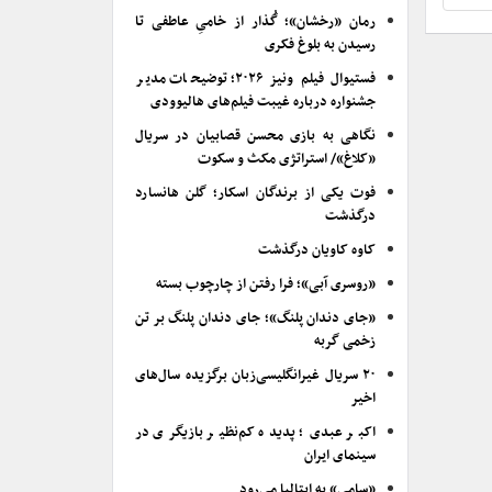
رمان «رخشان»؛ گُذار از خامیِ عاطفی تا
رسیدن به بلوغ فکری
فستیوال فیلم ونیز ۲۰۲۶؛ توضیحات مدیر
جشنواره درباره غیبت فیلم‌های هالیوودی
نگاهی به بازی محسن قصابیان در سریال
«کلاغ»/ استراتژی مکث و سکوت
فوت یکی از برندگان اسکار؛ گلن هانسارد
درگذشت
کاوه کاویان درگذشت
«روسری آبی»؛ فرا رفتن از چارچوب بسته
«جای دندان پلنگ»؛ جای دندان پلنگ بر تن
زخمی گربه
۲۰ سریال غیرانگلیسی‌زبان برگزیده سال‌های
اخیر
اکبر عبدی؛ پدیده کم‌نظیر بازیگری در
سینمای ایران
«سامی» به ایتالیا می‌رود